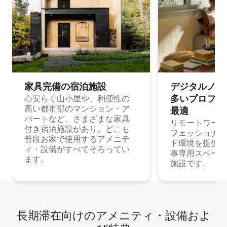
家具完備の宿⁠泊⁠施⁠設
デジタルノマド
多⁠いプ⁠ロ⁠フ⁠ェ⁠
心安らぐ山小屋や、利便性の
高い都市部のマンション・ア
最⁠適
パートなど、さまざまな家具
リモートワーク
付き宿泊施設があり、どこも
フェッショナル
普段お家で使用するアメニテ
ド環境を提供する
ィ・設備がすべてそろってい
事専用スペース
ます。
施設です。
長期滞在向け⁠のア⁠メ⁠ニ⁠テ⁠ィ⁠・設⁠備⁠およ