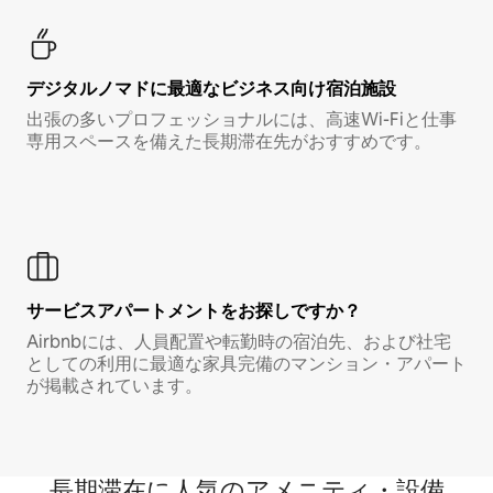
デジタルノマド⁠に最⁠適⁠なビ⁠ジ⁠ネ⁠ス⁠向⁠け宿⁠泊⁠施⁠設
出張の多いプロフェッショナルには、高速Wi-Fiと仕事
専用スペースを備えた長期滞在先がおすすめです。
サービスアパートメントをお探しですか？
Airbnbには、人員配置や転勤時の宿泊先、および社宅
としての利用に最適な家具完備のマンション・アパート
が掲載されています。
長期滞在に人気のアメニティ・設備