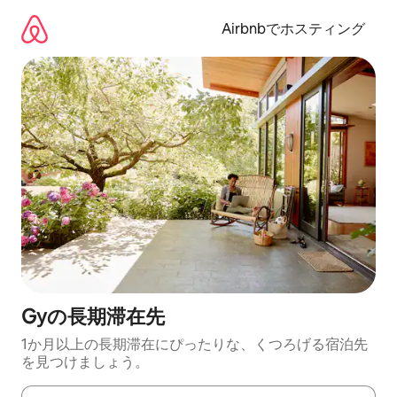
コ
ン
Airbnbでホスティング
テ
ン
ツ
に
ス
キ
ッ
プ
Gyの長期滞在先
1か月以上の長期滞在にぴったりな、くつろげる宿泊先
を見つけましょう。