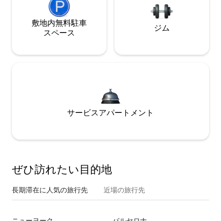
敷地内無料駐⁠車
ジム
ス⁠ペ⁠ー⁠ス
サービスアパートメント
ぜひ訪⁠れ⁠た⁠い目⁠的⁠地
長期滞在に人気の旅行先
近場の旅行先
ニューヨーク
バルセロナ