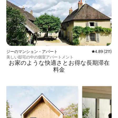
ジーのマンション・アパート
レビュー211件
4.89 (211)
美しい邸宅の中の個室アパートメント
お家のような快⁠適⁠さ⁠とお⁠得⁠な長⁠期⁠滞⁠在
料⁠金