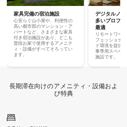
家具完備の宿⁠泊⁠施⁠設
デジタルノマド
多⁠いプ⁠ロ⁠フ⁠ェ⁠
心安らぐ山小屋や、利便性の
高い都市部のマンション・ア
最⁠適
パートなど、さまざまな家具
リモートワーク
付き宿泊施設があり、どこも
フェッショナル
普段お家で使用するアメニテ
ド環境を提供する
ィ・設備がすべてそろってい
事専用スペース
ます。
施設です。
長期滞在向け⁠のア⁠メ⁠ニ⁠テ⁠ィ⁠・設⁠備⁠およ
び特⁠典