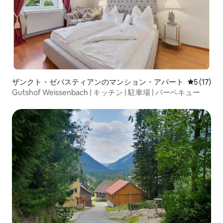
ザンクト・ゼバスティアンのマンション・アパート
レビュー1
5 (17)
Gutshof Weissenbach | キッチン | 駐車場 | バーベキュー