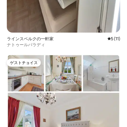
ラインスベルクの一軒家
レビュー1
5 (11)
ナトゥールパラディ
ゲストチョイス
ゲストチョイス