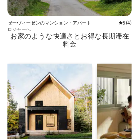
ゼーヴィーゼンのマンション・アパート
レビュー
5 (4)
ロジャーへ
お家のような快⁠適⁠さ⁠とお⁠得⁠な長⁠期⁠滞⁠在
料⁠金