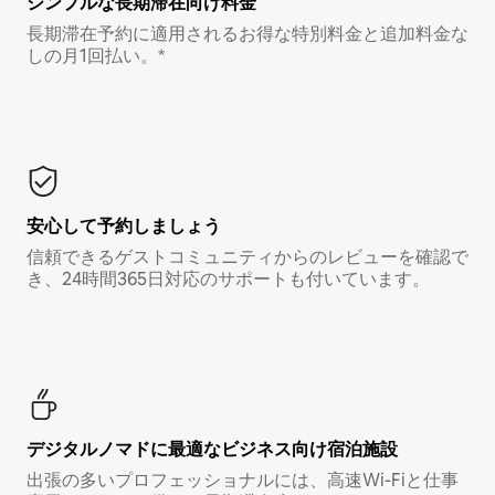
シンプルな長期滞在向け料金
長期滞在予約に適用されるお得な特別料金と追加料金な
しの月1回払い。*
安心して予約しましょう
信頼できるゲストコミュニティからのレビューを確認で
き、24時間365日対応のサポートも付いています。
デジタルノマド⁠に最⁠適⁠なビ⁠ジ⁠ネ⁠ス⁠向⁠け宿⁠泊⁠施⁠設
出張の多いプロフェッショナルには、高速Wi-Fiと仕事