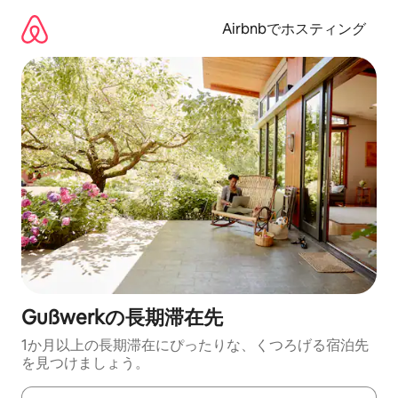
コ
ン
Airbnbでホスティング
テ
ン
ツ
に
ス
キ
ッ
プ
Gußwerkの長期滞在先
1か月以上の長期滞在にぴったりな、くつろげる宿泊先
を見つけましょう。