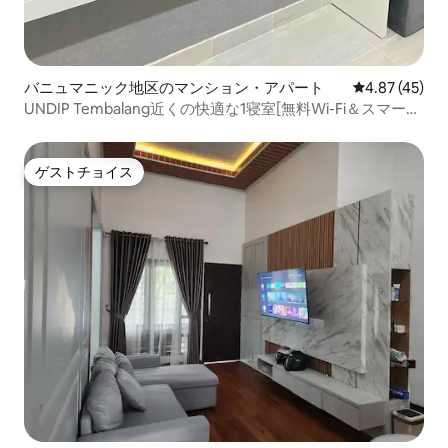
バニュマニック地区のマンション・アパート
レビュー45件
4.87 (45)
UNDIP Tembalang近くの快適な1寝室[無料Wi-Fi＆スマート
テレビ]
ゲストチョイス
ゲストチョイス