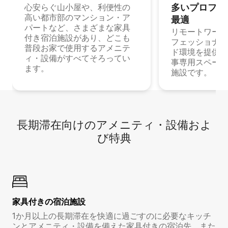
多⁠いプ⁠ロ⁠フ⁠ェ⁠
心安らぐ山小屋や、利便性の
高い都市部のマンション・ア
最⁠適
パートなど、さまざまな家具
リモートワーク
付き宿泊施設があり、どこも
フェッショナル
普段お家で使用するアメニテ
ド環境を提供する
ィ・設備がすべてそろってい
事専用スペース
ます。
施設です。
長期滞在向け⁠のア⁠メ⁠ニ⁠テ⁠ィ⁠・設⁠備⁠およ
び特⁠典
家具付き⁠の宿⁠泊⁠施⁠設
1か月以上の長期滞在を快適に過ごすのに必要なキッチ
ンとアメニティ・設備を備えた家具付きの宿泊先。また