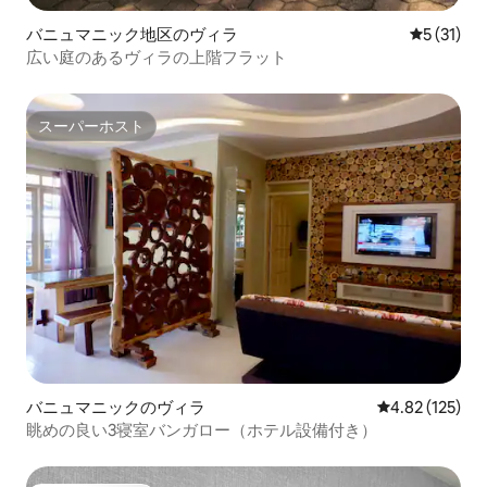
バニュマニック地区のヴィラ
レビュー3
5 (31)
広い庭のあるヴィラの上階フラット
スーパーホスト
スーパーホスト
バニュマニックのヴィラ
レビュー125件
4.82 (125)
眺めの良い3寝室バンガロー（ホテル設備付き）