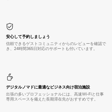
安心して予約しましょう
信頼できるゲストコミュニティからのレビューを確認で
き、24時間365日対応のサポートも付いています。
デジタルノマド⁠に最⁠適⁠なビ⁠ジ⁠ネ⁠ス⁠向⁠け宿⁠泊⁠施⁠設
出張の多いプロフェッショナルには、高速Wi-Fiと仕事
専用スペースを備えた長期滞在先がおすすめです。