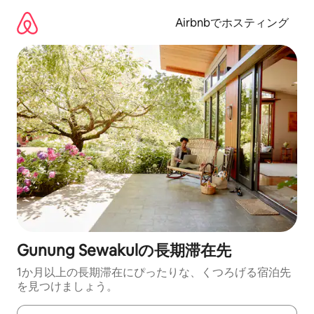
コ
ン
Airbnbでホスティング
テ
ン
ツ
に
ス
キ
ッ
プ
Gunung Sewakulの長期滞在先
1か月以上の長期滞在にぴったりな、くつろげる宿泊先
を見つけましょう。