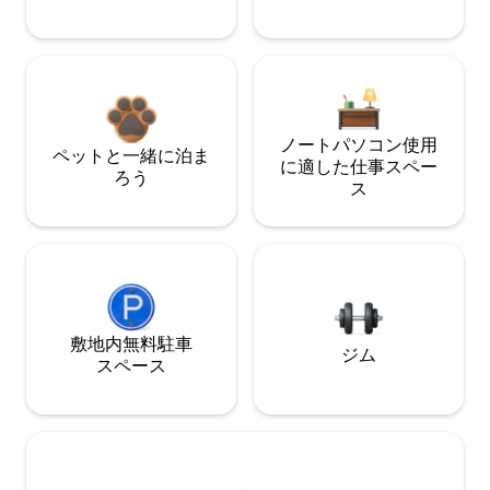
ノートパソコン使用
ペットと一緒に泊ま
に適した仕事スペー
ろう
ス
敷地内無料駐⁠車
ジム
ス⁠ペ⁠ー⁠ス