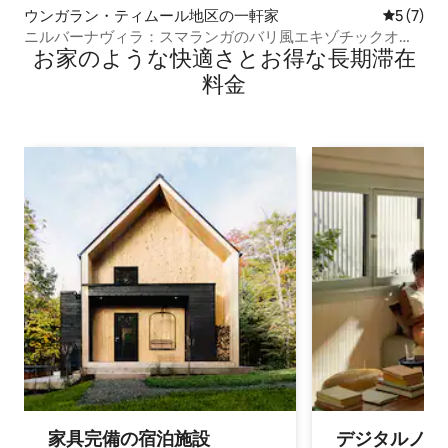
ウンガラン・ティムール地区の一軒家
レビュー
5 (7)
ニルバーナヴィラ：スマランガのバリ風エキゾチックオア
お家のような快⁠適⁠さ⁠とお⁠得⁠な長⁠期⁠滞⁠在
シス
料⁠金
家具完備の宿⁠泊⁠施⁠設
デジタルノマド