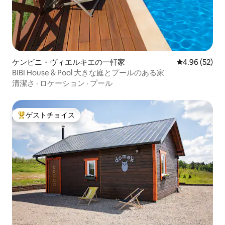
ケンピニ・ヴィエルキエの一軒家
レビュー52件
4.96 (52)
BIBI House & Pool 大きな庭とプールのある家
清潔さ
·
ロケーション
·
プール
ゲストチョイス
大好評のゲストチョイスです。