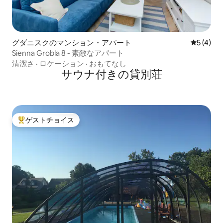
グダニスクのマンション・アパート
レビュー
5 (4)
Sienna Grobla 8 - 素敵なアパート
清潔さ
·
ロケーション
·
おもてなし
サウナ付きの貸別荘
ゲストチョイス
大好評のゲストチョイスです。