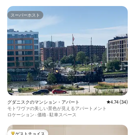
スーパーホスト
スーパーホスト
グダニスクのマンション・アパート
レビュー34件
4.74 (34)
モトワヴァの美しい景色が見えるアパートメント
ロケーション
·
価格
·
駐車スペース
ゲストチョイス