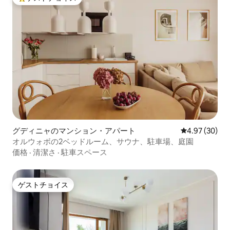
大好評のゲストチョイスです。
グディニャのマンション・アパート
レビュー30件
4.97 (30)
オルウォボの2ベッドルーム、サウナ、駐車場、庭園
価格
·
清潔さ
·
駐車スペース
ゲストチョイス
ゲストチョイス