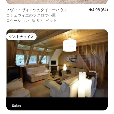
ノヴィ・ヴィエツのタイニーハウス
レビュー64件
4.98 (64)
コチェヴィエのフクロウ小屋
ロケーション
·
清潔さ
·
ペット
ゲストチョイス
ゲストチョイス