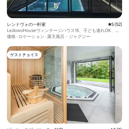
レンドヴォの一軒家
レビュー5
5 (52)
LedowoHouseヴィンテージハウス15、子ども連れOK、専
用ゴルフ場あり
価格
·
ロケーション
·
露天風呂・ジャグジー
ゲストチョイス
ゲストチョイス