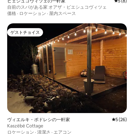
ビェシュコヴィツェの一軒家
レビュー
5 (8)
自前のスパがある家 オアザ・ビエシュコヴィツェ
価格
·
ロケーション
·
屋内スペース
ゲストチョイス
ゲストチョイス
ヴィエルキ・ポドレシの一軒家
レビュー2
5 (26)
Kaszëbë Cottage
ロケーション
·
清潔さ
·
エアコン