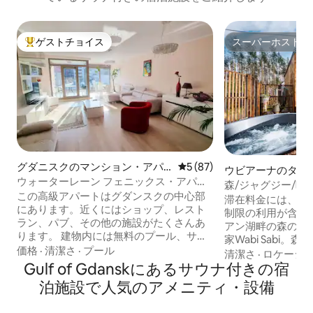
ゲストチョイス
スーパーホスト
大好評のゲストチョイスです。
スーパーホスト
グダニスクのマンション・アパ
レビュー87件、5つ星中5つ
5 (87)
ウビアーナのタイ
ート
ウォーターレーン フェニックス・アパー
森/ジャグジー/暖
トメント・オールタウン
この高級アパートはグダンスクの中心部
シュビ
滞在料金には、ジ
にあります。近くにはショップ、レスト
制限の利用が含まれてい
ラン、パブ、その他の施設がたくさんあ
アン湖畔の森の中
ります。 建物内には無料のプール、サウ
家Wabi Sabi
ナ（ウェットとドライ）、ジムもありま
価格
·
清潔さ
·
プール
45平方メートルの
清潔さ
·
ロケーシ
す。 リビングルームには広々としたバル
Gulf of Gdanskにあるサウナ付きの宿
室、キッチン付き
コニーがあり、素敵な景色が見えます。
ム、ダイニングル
泊施設で人気のアメニティ・設備
Wi-Fiとテレビ、地下駐車場を無料でご利
きなテラスがあり
用いただけます。 Luksusowy
は約500平方メー