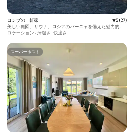
ロンブの一軒家
レビュー2
5 (27)
美しい庭園、サウナ、ロシアのバーニャを備えた魅力的な
家。
ロケーション
·
清潔さ
·
快適さ
スーパーホスト
スーパーホスト