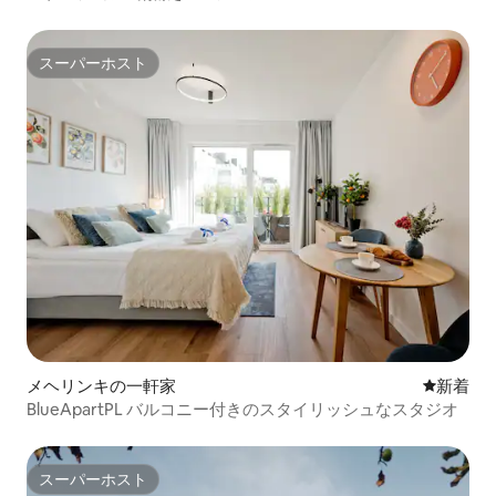
スーパーホスト
スーパーホスト
メヘリンキの一軒家
新しい宿
新着
BlueApartPL バルコニー付きのスタイリッシュなスタジオ
スーパーホスト
スーパーホスト