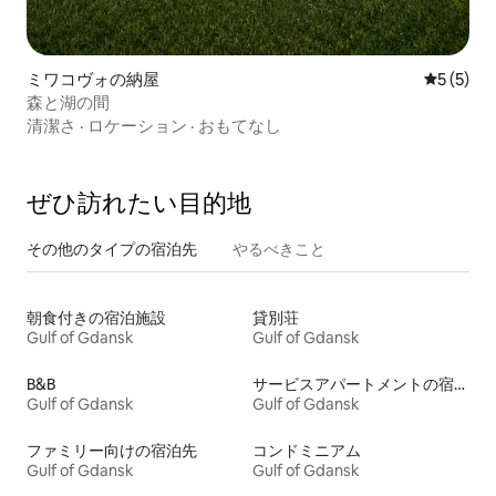
ミワコヴォの納屋
レビュー
5 (5)
森と湖の間
清潔さ
·
ロケーション
·
おもてなし
ぜひ訪⁠れ⁠た⁠い目⁠的⁠地
その他のタ⁠イ⁠プ⁠の宿⁠泊⁠先
やるべきこと
朝食付きの宿泊施設
貸別荘
Gulf of Gdansk
Gulf of Gdansk
B&B
サービスアパートメントの宿泊施設
Gulf of Gdansk
Gulf of Gdansk
ファミリー向けの宿泊先
コンドミニアム
Gulf of Gdansk
Gulf of Gdansk