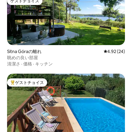
ゲストチョイス
ゲストチョイス
Sitna Góraの離れ
レビュー24件
4.92 (24)
眺めの良い部屋
清潔さ
·
価格
·
キッチン
ゲストチョイス
大好評のゲストチョイスです。