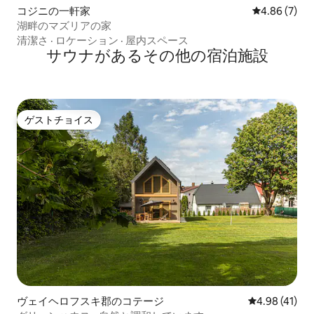
コジニの一軒家
レビュー7件
4.86 (7)
湖畔のマズリアの家
清潔さ
·
ロケーション
·
屋内スペース
サウナがあるその他の宿泊施設
ゲストチョイス
ゲストチョイス
ヴェイヘロフスキ郡のコテージ
レビュー41件
4.98 (41)