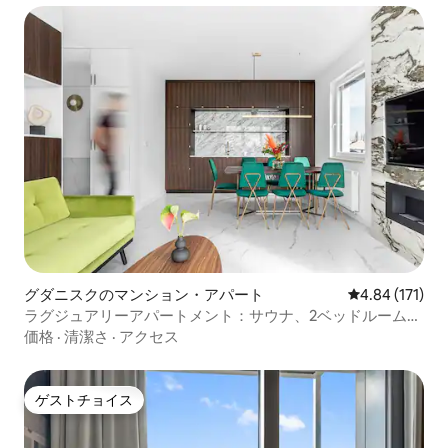
グダニスクのマンション・アパート
レビュー171件
4.84 (171)
ラグジュアリーアパートメント：サウナ、2ベッドルーム、
最大7名様
価格
·
清潔さ
·
アクセス
ゲストチョイス
ゲストチョイス