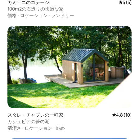
カミェニのコテージ
レビュー
5 (5)
100m2の石造りの快適な家
価格
·
ロケーション
·
ランドリー
スタレ・チャプレの一軒家
レビュー10
4.8 (10)
カシュビアの夢の湖
清潔さ
·
ロケーション
·
眺め