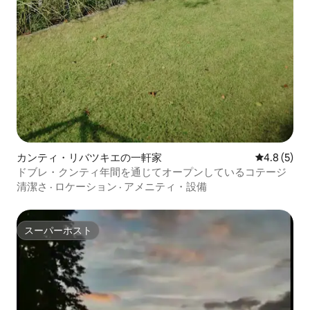
カンティ・リバツキエの一軒家
レビュー5
4.8 (5)
ドブレ・クンティ年間を通じてオープンしているコテージ
清潔さ
·
ロケーション
·
アメニティ・設備
スーパーホスト
スーパーホスト