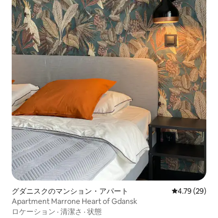
グダニスクのマンション・アパート
レビュー29件
4.79 (29)
Apartment Marrone Heart of Gdansk
ロケーション
·
清潔さ
·
状態