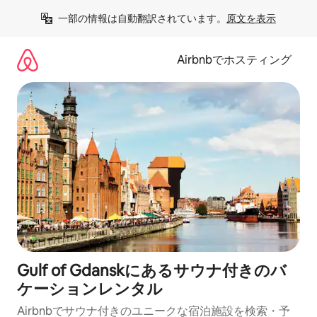
コ
一部の情報は自動翻訳されています。
原文を表示
ン
テ
ン
Airbnbでホスティング
ツ
に
ス
キ
ッ
プ
Gulf of Gdanskにあるサウナ付きのバ
ケーションレンタル
Airbnbでサウナ付きのユニークな宿泊施設を検索・予