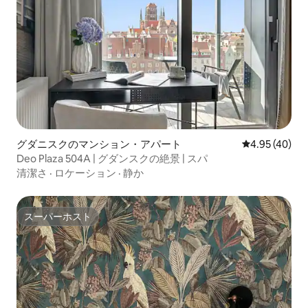
グダニスクのマンション・アパート
レビュー40件
4.95 (40)
Deo Plaza 504A | グダンスクの絶景 | スパ
清潔さ
·
ロケーション
·
静か
スーパーホスト
スーパーホスト