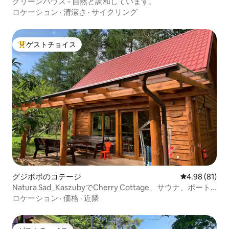
グリーンハウス - 自然と調和しています。
ロケーション
·
清潔さ
·
サイクリング
ゲストチョイス
大好評のゲストチョイスです。
グジボボのコテージ
レビュー81件
4.98 (81)
Natura Sad_KaszubyでCherry Cottage、サウナ、ボート
を楽しもう
ロケーション
·
価格
·
近隣