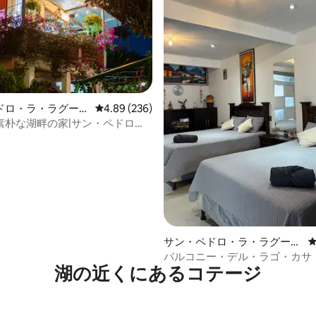
ドロ・ラ・ラグーナ
レビュー236件、5つ星中4.89つ星の平均評価
4.89 (236)
ョン・アパート
素朴な湖畔の家|サン・ペドロ・
中4.95つ星の平均評価
サン・ペドロ・ラ・ラグーナ
のマンション・アパート
バルコニー・デル・ラゴ・カサ
湖の近くにあるコテージ
ター