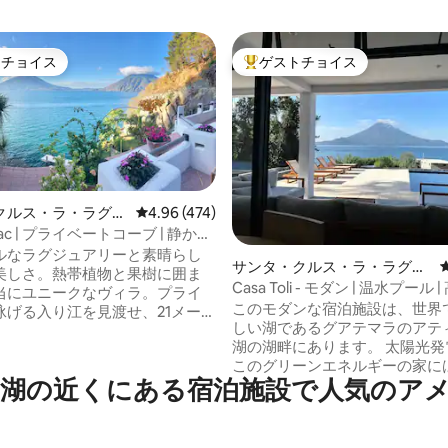
トチョイス
ゲストチョイス
ゲストチョイスです。
大好評のゲストチョイスです。
クルス・ラ・ラグー
レビュー474件、5つ星中4.96つ星の平均評価
4.96 (474)
ラ
atziac | プライベートコーブ | 静かな
中4.93つ星の平均評価
ト
ルなラグジュアリーと素晴らし
サンタ・クルス・ラ・ラグー
美しさ。熱帯植物と果樹に囲ま
ナの一軒家
Casa Toli - モダン | 温水プール |
当にユニークなヴィラ。プライ
このモダンな宿泊施設は、世界
泳げる入り江を見渡せ、21メート
しい湖であるグアテマラのアテ
透明な水に落ち、壮大な火山の
湖の湖畔にあります。 太陽光発電のみの
います。 サウナで汗をか
このグリーンエネルギーの家に
SUPやカヤックでパドリングした
湖の近くにある宿泊施設で人気のア
寝室と3.5のハーフバスルーム
のバスタブに浸かったり、レン
きな温水プール、フットボール
ブンで焼いたピザをピクニック
ー）場、焚き火台、モダンなド
きます。 日光浴、リラッ
ります。 リラックスして日常から離れる
外での食事、素晴らしい景色を