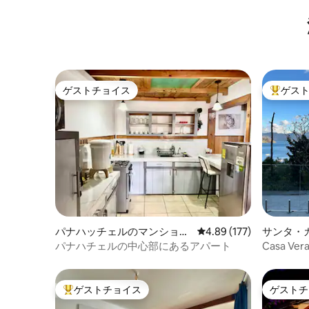
ゲストチョイス
ゲス
ゲストチョイス
大好評の
パナハッチェルのマンショ
レビュー177件、5つ星
4.89 (177)
サンタ・
ン・アパート
マンショ
パナハチェルの中心部にあるアパート
Casa Ve
ロフト |
ゲストチョイス
ゲストチ
大好評のゲストチョイスです。
ゲストチ