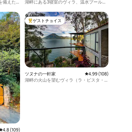
を備えた
湖畔にある3寝室のヴィラ、温水プールと
ジャグジー付き
ゲストチョイス
大好評のゲストチョイスです。
ツヌナの一軒家
レビュー108件、5つ星
4.99 (108)
湖畔の火山を望むヴィラ（ラ・ビスタ・
マヤ）
レビュー109件、5つ星中4.8つ星の平均評価
4.8 (109)