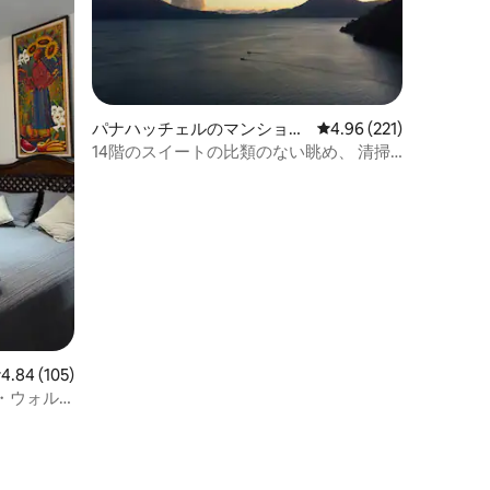
パナハッチェルのマンショ
レビュー221件、5つ星
4.96 (221)
ン・アパート
14階のスイートの比類のない眺め、 清掃
料金なし
レビュー105件、5つ星中4.84つ星の平均評価
4.84 (105)
・ウォル