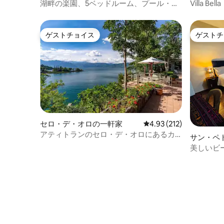
一軒家
の一軒家
湖畔の楽園、5ベッドルーム、プール・ジ
Villa 
ャグジー・サウナ付き
ゲストチョイス
ゲストチ
ゲストチョイス
ゲストチ
セロ・デ・オロの一軒家
レビュー212件、5つ星
4.93 (212)
アティトランのセロ・デ・オロにあるカ
サン・ペ
シータ・デル・ラゴ
の一軒家
美しいビ
カサ・ロ