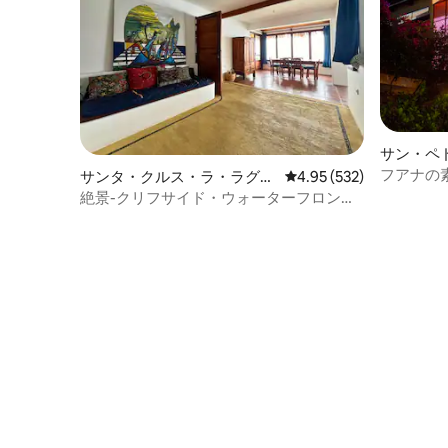
サン・ペ
のマンシ
フアナの
サンタ・クルス・ラ・ラグー
レビュー532件、5つ星
4.95 (532)
ラグーナ
ナのマンション・アパート
絶景-クリフサイド・ウォーターフロン
ト・リトリート