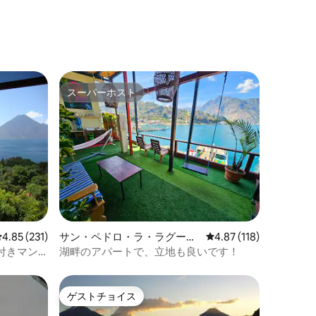
ト
スーパーホスト
スーパーホスト
レビュー231件、5つ星中4.85つ星の平均評価
4.85 (231)
サン・ペドロ・ラ・ラグーナ
レビュー118件、5つ星
4.87 (118)
のマンション・アパート
付きマン
湖畔のアパートで、立地も良いです！
ゲストチョイス
ゲストチョイス