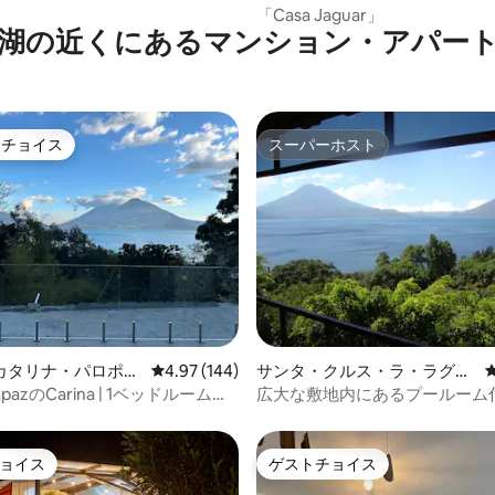
「Casa Jaguar」
湖の近くにあるマンション・アパー
トチョイス
スーパーホスト
ゲストチョイスです。
スーパーホスト
中4.89つ星の平均評価
カタリナ・パロポの
レビュー144件、5つ星中4.97つ星の平均評価
4.97 (144)
サンタ・クルス・ラ・ラグー
ン・アパート
ナのマンション・アパート
rapazのCarina | 1ベッドルーム＋
広大な敷地内にあるプールーム
 火山の景色
ション・アパート
ョイス
ゲストチョイス
ョイス
ゲストチョイス