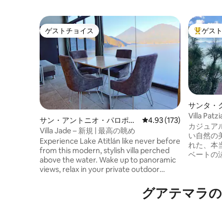
ゲストチョイス
ゲス
ゲストチョイス
大好評の
サンタ・
ナのヴィ
Villa P
サン・アントニオ・パロポの
レビュー173件、5つ星
4.93 (173)
リトリー
カジュア
一軒家
Villa Jade – 新規 | 最高の眺め
い自然の
Experience Lake Atitlán like never before
れた、本
from this modern, stylish villa perched
ベートの
above the water. Wake up to panoramic
ルの崖が
views, relax in your private outdoor
景色を縁取って
jacuzzi, or unwind in the outdoor living
いたり、
space under the stars. With a fully
グアテマラの
り、屋外
equipped kitchen, king bed, AC, and fast
ガのオー
Wi-Fi, this peaceful retreat has
で楽しんだりで
everything you need for a perfect stay
クス、屋