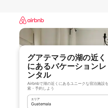
コ
ン
テ
ン
ツ
に
ス
キ
ッ
プ
グアテマラの湖の近く
にあるバケーションレ
ンタル
Airbnbで湖の近くにあるユニークな宿泊施設
索・予約しよう
エリア
検索結果が表示されたら、上下の矢印キーを使っ