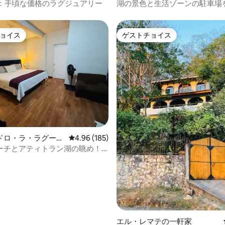
の一軒家
Bella：手頃な価格のラグジュアリー
湖の景色と生活ゾーンの駐車場
家
ョイス
ゲストチョイス
ョイス
ゲストチョイス
中4.93つ星の平均評価
ドロ・ラ・ラグーナ
レビュー185件、5つ星中4.96つ星の平均評価
4.96 (185)
ーチとアティトラン湖の眺め！
ジータ
エル・レマテの一軒家