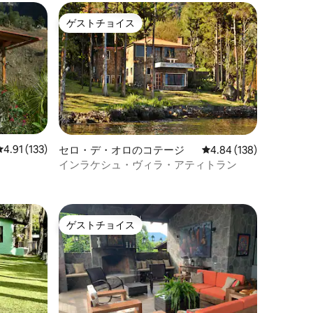
ゲストチョイス
ゲストチョイス
レビュー133件、5つ星中4.91つ星の平均評価
4.91 (133)
セロ・デ・オロのコテージ
レビュー138件、5つ星
4.84 (138)
インラケシュ・ヴィラ・アティトラン
ゲストチョイス
ゲストチョイス