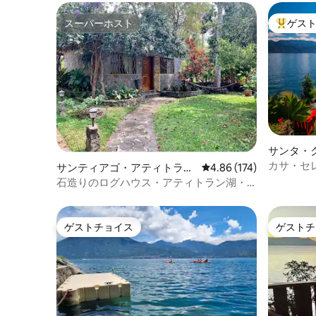
スーパーホスト
ゲス
スーパーホスト
大好評の
サンタ・
ナのコテ
カサ・セレ
サンティアゴ・アティトラン
レビュー174件、5つ星
4.86 (174)
ントステ
のコテージ
石造りのログハウス・アティトラン湖・
プール、ジャグジー、カヤック
ゲストチョイス
ゲストチ
ゲストチョイス
ゲストチ