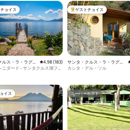
トチョイス
ゲストチョイス
ゲストチョイスです。
大好評のゲストチョイスです。
クルス・ラ・ラグー
レビュー183件、5つ星中4.98つ星の平均評価
4.98 (183)
サンタ・クルス・ラ・ラグー
ージ
ナのコテージ
ニダード - サンタクルス湖フロ
カシタ・デル・ソル
中4.86つ星の平均評価
イ
ョイス
スーパーホスト
ョイス
スーパーホスト