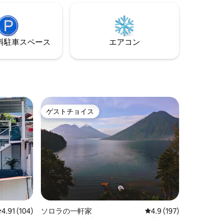
仕事をし
外のファイヤーピット、光ファイバーWi-
Fiネット
Fi、ワークスペース、無料駐車場がすぐそ
ンターネッ
ばにあります。
ターをご
⁠車ス⁠ペ⁠ー⁠ス
エアコン
す。
ゲストチョイス
ゲストチョイス
レビュー104件、5つ星中4.91つ星の平均評価
4.91 (104)
ソロラの一軒家
レビュー197件、5つ
4.9 (197)