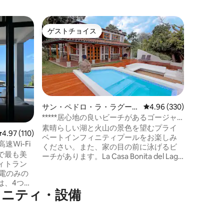
サン・マ
ゲストチョイス
スーパ
ゲストチョイス
スーパ
の離れ
2階建て
キッチン
サンマル
の水辺に
を楽しめ
には、ロ
イベート
がありま
パ屋根の
サン・ペドロ・ラ・ラグーナ
レビュー330件、5つ星
4.96 (330)
タムタイ
のコテージ
*****居心地の良いビーチがあるゴージャ
きます。
スな湖畔ヴィラ
素晴らしい湖と火山の景色を望むプライ
レビュー110件、5つ星中4.97つ星の平均評価
4.97 (110)
カヤック
ベートインフィニティプールをお楽しみ
ジ/スイ
 高速Wi-Fi
ください。また、家の目の前に泳げるビ
コーヒー
で最も美
ーチがあります。La Casa Bonita del Lago
をご利用
ィトラン
は、遠隔地の宿泊施設とは異なり、湖の
迎、マッ
最も魅力的な町であるサン・ペドロ・
は、4つの
ラ・ラグーナにあり、近くにショップ、
メニティ・設備
があり、大
カフェ、レストラン、すべてのサービス
（サッカ
があります。静かで自然豊かな高級住宅
ックがあ
街にあり、トゥクトゥクでメインのドッ
クまでわずか5〜7分。600 m²の庭園、屋