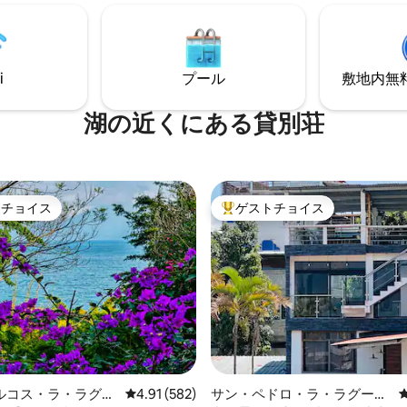
ために来てください。ただし、
めの屋外スペースが豊富にあり
たい場合は、強力なメッシュWi-
ワークを備えた高速Starlinkイ
ください。プライベートシェフ
ト、複数のワークデスクとモニ
能です。
i
プール
敷地内無料駐
利用ください。 住宅地ですが、レストラ
ンやバーまで徒歩わずか5分で
湖の近くにある貸別荘
トチョイス
ゲストチョイス
ゲストチョイスです。
大好評のゲストチョイスです。
4.98つ星の平均評価
ルコス・ラ・ラグナ
レビュー582件、5つ星中4.91つ星の平均評価
4.91 (582)
サン・ペドロ・ラ・ラグーナ