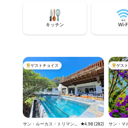
on the lake. Just minutes from the
楽しむた
charming town of San Antonio Palopó,
ます。 アティトラン湖の最高の暮らしを
it's the ideal spot to enjoy nature,
お楽しみ
tranquility, and unforgettable sunsets.
が利用可
キッチン
Wi-F
ゲストチョイス
ゲス
大好評のゲストチョイスです。
大好評の
サン・ルーカス・トリマンの
レビュー282件、5つ星中
4.98 (282)
サン・マ