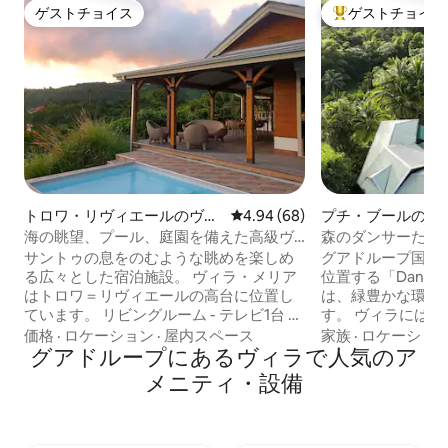
ゲストチョイス
ゲストチョイス
ゲストチョイス
大好評のゲストチ
トロワ・リヴィエールのヴィ
レビュー68件、5つ星中4.94
4.94 (68)
プチ・ブールのヴ
ラ
海の眺望、プール、庭園を備えた高級ヴ
森のダンサーたち
ィラ
サントゥの息をのむような眺めを楽しめ
グアドループ国立
る広々とした宿泊施設。 ヴィラ・メリア
位置する「Dancers 
はトロワ＝リヴィエールの高台に位置し
は、緑豊かな環境
ています。 リビングルーム - テレビ1台 設
す。 ヴィラにはエアコン付きの寝室が3室
備の整ったキッチン、ランドリールーム1
あり、最大7名様まで
価格
·
ロケーション
·
屋内スペース
家族
·
ロケーショ
室。 ドレッシングルーム付きベッドルー
グアドループにあるヴィラで人気のア
ションとして、予
ム1室 - ベッド160 x 200 ドレッシングルー
独立したスタジオ「La
メニティ・設備
ム付きベッドルーム1室 - ベッド160 x 200
Danseuses」
ドレッシングルーム付きの寝室 - 180 x
す。 アメニティには、デッキ付きのスイ
200cmのベッド+中二階に160 x 200cmの
ミングプール、バ
ベッド（中二階の使用料金は1泊30ユー
ス、高速インター