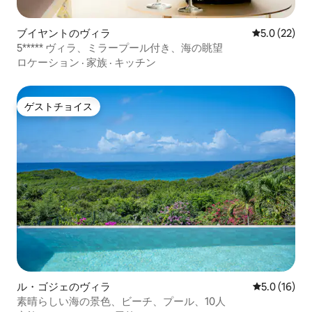
ブイヤントのヴィラ
レビュー22
5.0 (22)
5***** ヴィラ、ミラープール付き、海の眺望
ロケーション
·
家族
·
キッチン
ゲストチョイス
ゲストチョイス
ル・ゴジェのヴィラ
レビュー16
5.0 (16)
素晴らしい海の景色、ビーチ、プール、10人