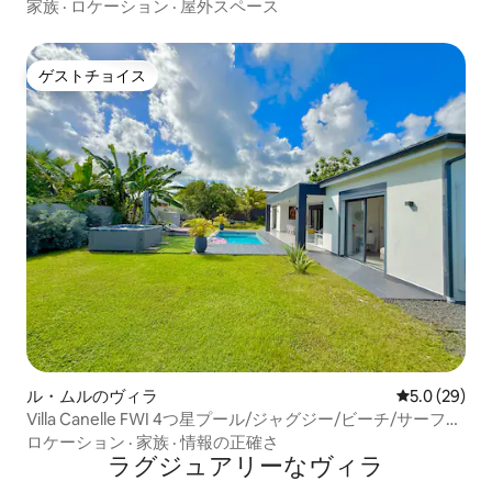
家族
·
ロケーション
·
屋外スペース
ゲストチョイス
ゲストチョイス
ル・ムルのヴィラ
レビュー29
5.0 (29)
Villa Canelle FWI 4つ星プール/ジャグジー/ビーチ/サーフィ
ン
ロケーション
·
家族
·
情報の正確さ
ラグジュアリーなヴィラ