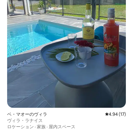
ベ・マオーのヴィラ
レビュー17件
4.94 (17)
ヴィラ・ラナイス
ロケーション
·
家族
·
屋内スペース