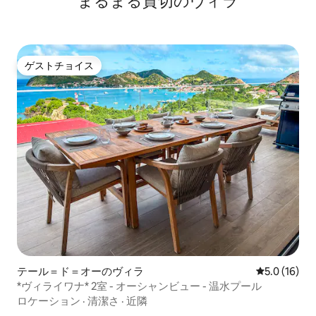
まるまる貸切のヴィラ
ゲストチョイス
ゲストチョイス
テール＝ド＝オーのヴィラ
レビュー16
5.0 (16)
*ヴィライワナ* 2室 - オーシャンビュー - 温水プール
ロケーション
·
清潔さ
·
近隣