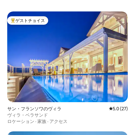
ゲストチョイス
大好評のゲストチョイスです。
サン・フランソワのヴィラ
レビュー27
5.0 (27)
ヴィラ・ベラサンド
ロケーション
·
家族
·
アクセス