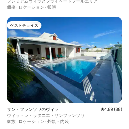
プレミアムヴィラとプライベートプールエリア
価格
·
ロケーション
·
状態
ゲストチョイス
ゲストチョイス
サン・フランソワのヴィラ
レビュー88件
4.89 (88)
ヴィラ・レ・ラタニエ・サンフランソワ
家族
·
ロケーション
·
外観・内装