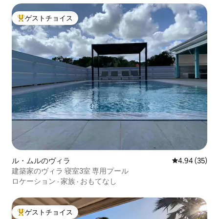
ゲストチョイス
大好評のゲストチョイスです。
ル・ムルのヴィラ
レビュー35件
4.94 (35)
建築家のヴィラ 寝室3室 専用プール
ロケーション
·
家族
·
おもてなし
ゲストチョイス
大好評のゲストチョイスです。