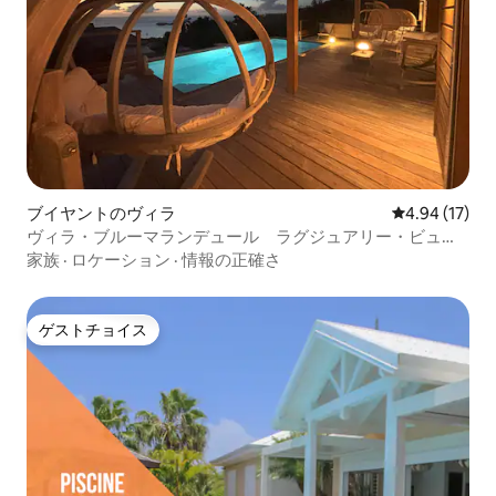
ブイヤントのヴィラ
レビュー17件
4.94 (17)
ヴィラ・ブルーマランデュール ラグジュアリー・ビュー
マール／クストー自然保護区
家族
·
ロケーション
·
情報の正確さ
ゲストチョイス
ゲストチョイス