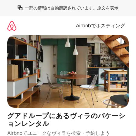
コ
一部の情報は自動翻訳されています。
原文を表示
ン
テ
ン
Airbnbでホスティング
ツ
に
ス
キ
ッ
プ
グアドループにあるヴィラのバケーシ
ョンレンタル
Airbnbでユニークなヴィラを検索・予約しよう