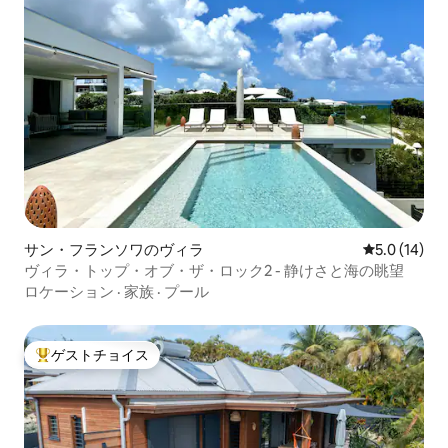
サン・フランソワのヴィラ
レビュー14
5.0 (14)
ヴィラ・トップ・オブ・ザ・ロック2 - 静けさと海の眺望
ロケーション
·
家族
·
プール
ゲストチョイス
大好評のゲストチョイスです。