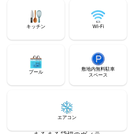
ロ） 2台の寝室（90 x 190）を含む1部屋
つのキッチン、ラ
（1泊10ユーロ） シャワー、洗面台、ビ
ビが含まれます。
デ、トイレ付きの広いバスルーム シャワ
ー、洗面台、トイレ付きのバスルーム1室
キッチン
Wi-Fi
洗面台、トイレ付きのトイレ1室。
敷地内無料駐⁠車
プール
ス⁠ペ⁠ー⁠ス
エアコン