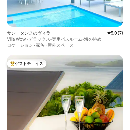
サン・タンヌのヴィラ
レビュー7
5.0 (7)
Villa Wow -デラックス-専用バスルーム-海の眺め
ロケーション
·
家族
·
屋外スペース
ゲストチョイス
大好評のゲストチョイスです。