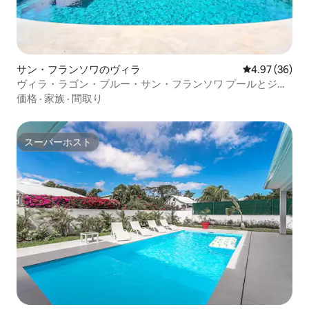
サン・フランソワのヴィラ
レビュー36件
4.97 (36)
ヴィラ・ラゴン・ブルー・サン・フランソワ プールとジャ
グジー
価格
·
家族
·
間取り
スーパーホスト
スーパーホスト