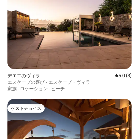
デエエのヴィラ
レビュー3
5.0 (3)
エスケープの喜び - エスケープ・ヴィラ
家族
·
ロケーション
·
ビーチ
ゲストチョイス
ゲストチョイス