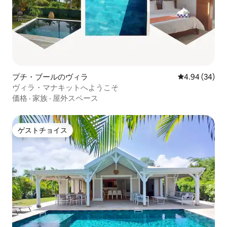
プチ・ブールのヴィラ
レビュー34件
4.94 (34)
ヴィラ・マナキットへようこそ
価格
·
家族
·
屋外スペース
ゲストチョイス
ゲストチョイス