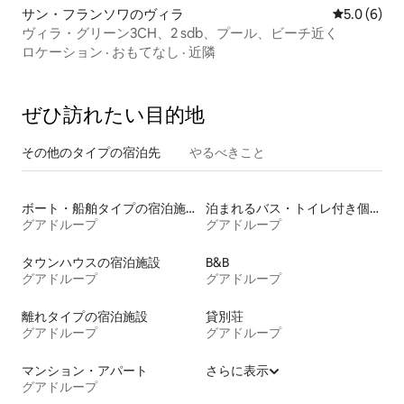
サン・フランソワのヴィラ
レビュー6
5.0 (6)
ヴィラ・グリーン3CH、2 sdb、プール、ビーチ近く
ロケーション
·
おもてなし
·
近隣
ぜひ訪⁠れ⁠た⁠い目⁠的⁠地
その他のタ⁠イ⁠プ⁠の宿⁠泊⁠先
やるべきこと
ボート・船舶タイプの宿泊施設
泊まれるバス・トイレ付き個室
グアドループ
グアドループ
タウンハウスの宿泊施設
B&B
グアドループ
グアドループ
離れタイプの宿泊施設
貸別荘
グアドループ
グアドループ
マンション・アパート
さらに表示
グアドループ