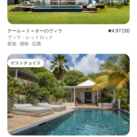
テール＝ド＝オーのヴィラ
レビュー33件
4.97 (33)
ヴィラ・レッドロック
家族
·
価格
·
近隣
ゲストチョイス
ゲストチョイス