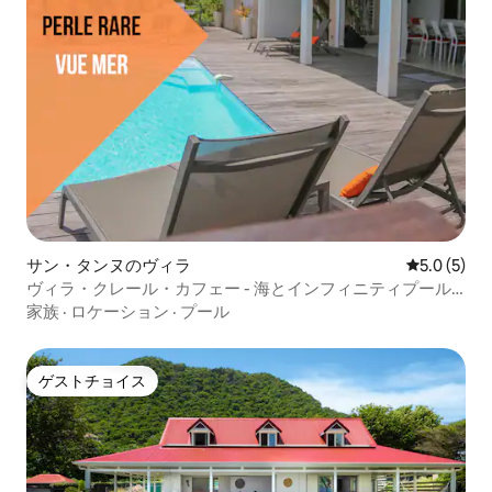
サン・タンヌのヴィラ
レビュー5
5.0 (5)
ヴィラ・クレール・カフェー - 海とインフィニティプール
の眺め
家族
·
ロケーション
·
プール
ゲストチョイス
ゲストチョイス