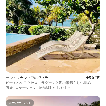
サン・フランソワのヴィラ
レビュー15
5.0 (15)
ビーチへのアクセス、ラグーンと海の素晴らしい眺め
家族
·
ロケーション
·
徒歩移動のしやすさ
スーパーホスト
スーパーホスト