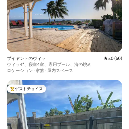
ブイヤントのヴィラ
レビュー50
5.0 (50)
ヴィラ4*、寝室4室、専用プール、海の眺め
ロケーション
·
家族
·
屋内スペース
ゲストチョイス
大好評のゲストチョイスです。