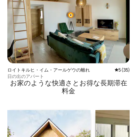
ロイトキルヒ・イム・アールゲウの離れ
レビュー3
5 (35)
日の出のアパート
お家のような快⁠適⁠さ⁠とお⁠得⁠な長⁠期⁠滞⁠在
料⁠金