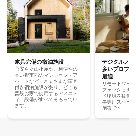
家具完備の宿⁠泊⁠施⁠設
デジタルノマド
多⁠いプ⁠ロ⁠フ⁠ェ⁠
心安らぐ山小屋や、利便性の
高い都市部のマンション・ア
最⁠適
パートなど、さまざまな家具
リモートワーク
付き宿泊施設があり、どこも
フェッショナル
普段お家で使用するアメニテ
ド環境を提供する
ィ・設備がすべてそろってい
事専用スペース
ます。
施設です。