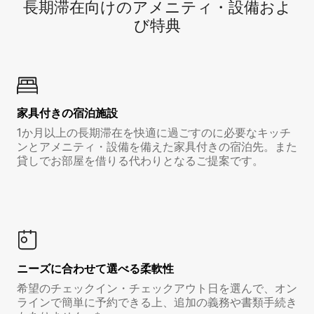
長期滞在向け⁠のア⁠メ⁠ニ⁠テ⁠ィ⁠・設⁠備⁠およ
び特⁠典
家具付き⁠の宿⁠泊⁠施⁠設
1か月以上の長期滞在を快適に過ごすのに必要なキッチ
ンとアメニティ・設備を備えた家具付きの宿泊先。また
貸しでお部屋を借りる代わりとなるご提案です。
ニーズに合わせて選べる柔軟性
希望のチェックイン・チェックアウト日を選んで、オン
ラインで簡単に予約できる上、追加の義務や書類手続き