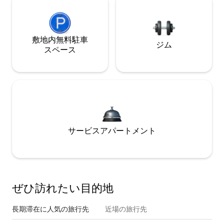
敷地内無料駐⁠車
ジム
ス⁠ペ⁠ー⁠ス
サービスアパートメント
ぜひ訪⁠れ⁠た⁠い目⁠的⁠地
長期滞在に人気の旅行先
近場の旅行先