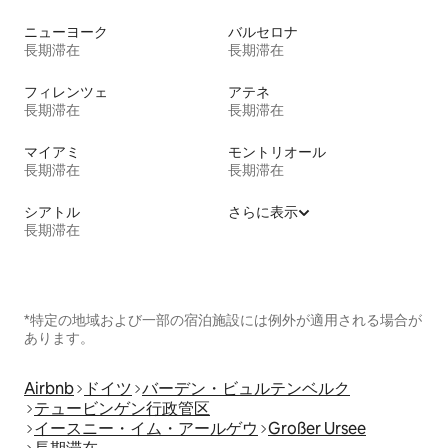
ニューヨーク
バルセロナ
長期滞在
長期滞在
フィレンツェ
アテネ
長期滞在
長期滞在
マイアミ
モントリオール
長期滞在
長期滞在
シアトル
さらに表示
長期滞在
*特定の地域および一部の宿泊施設には例外が適用される場合が
あります。
Airbnb
ドイツ
バーデン・ビュルテンベルク
テュービンゲン行政管区
イースニー・イム・アールゲウ
Großer Ursee