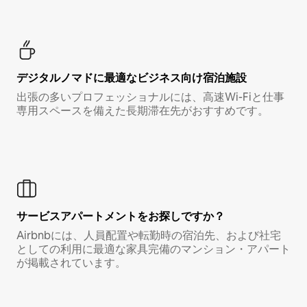
デジタルノマド⁠に最⁠適⁠なビ⁠ジ⁠ネ⁠ス⁠向⁠け宿⁠泊⁠施⁠設
出張の多いプロフェッショナルには、高速Wi-Fiと仕事
専用スペースを備えた長期滞在先がおすすめです。
サービスアパートメントをお探しですか？
Airbnbには、人員配置や転勤時の宿泊先、および社宅
としての利用に最適な家具完備のマンション・アパート
が掲載されています。