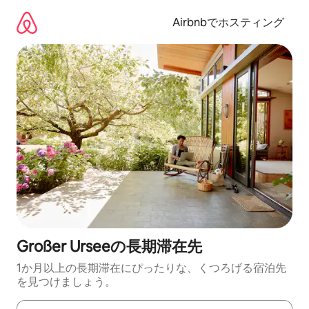
コ
ン
Airbnbでホスティング
テ
ン
ツ
に
ス
キ
ッ
プ
Großer Urseeの長期滞在先
1か月以上の長期滞在にぴったりな、くつろげる宿泊先
を見つけましょう。