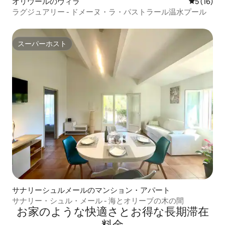
オリウールのヴィラ
レビュー1
5 (16)
ラグジュアリー - ドメーヌ・ラ・パストラール温水プール
スーパーホスト
スーパーホスト
サナリーシュルメールのマンション・アパート
サナリー・シュル・メール - 海とオリーブの木の間
お家のような快⁠適⁠さ⁠とお⁠得⁠な長⁠期⁠滞⁠在
料⁠金