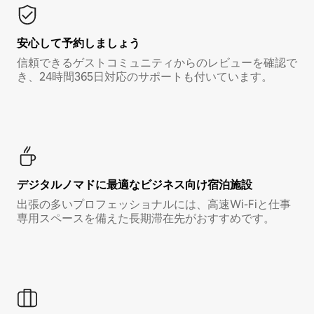
安心して予約しましょう
信頼できるゲストコミュニティからのレビューを確認で
き、24時間365日対応のサポートも付いています。
デジタルノマド⁠に最⁠適⁠なビ⁠ジ⁠ネ⁠ス⁠向⁠け宿⁠泊⁠施⁠設
出張の多いプロフェッショナルには、高速Wi-Fiと仕事
専用スペースを備えた長期滞在先がおすすめです。