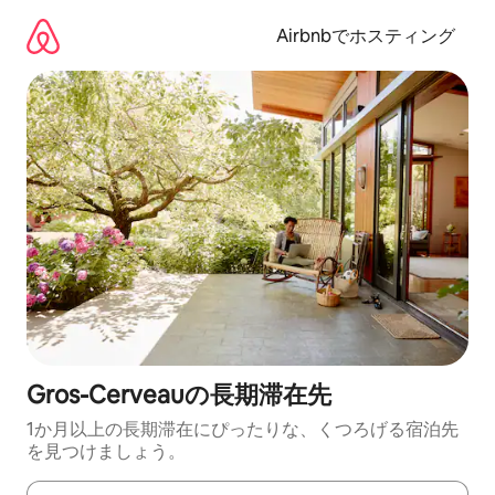
コ
ン
Airbnbでホスティング
テ
ン
ツ
に
ス
キ
ッ
プ
Gros-Cerveauの長期滞在先
1か月以上の長期滞在にぴったりな、くつろげる宿泊先
を見つけましょう。