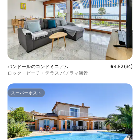
バンドールのコンドミニアム
レビュー34件
4.82 (34)
ロック・ビーチ・テラス パノラマ海景
スーパーホスト
スーパーホスト