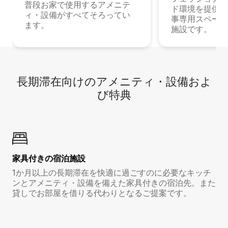
普段お家で使用するアメニテ
ド環境を提供する
ィ・設備がすべてそろってい
事専用スペース
ます。
施設です。
長期滞在向け⁠のア⁠メ⁠ニ⁠テ⁠ィ⁠・設⁠備⁠およ
び特⁠典
家具付き⁠の宿⁠泊⁠施⁠設
1か月以上の長期滞在を快適に過ごすのに必要なキッチ
ンとアメニティ・設備を備えた家具付きの宿泊先。また
貸しでお部屋を借りる代わりとなるご提案です。