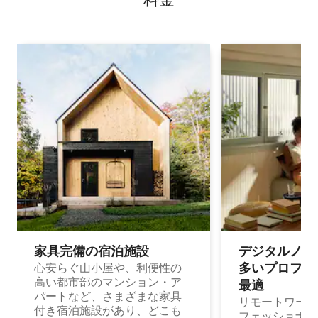
家具完備の宿⁠泊⁠施⁠設
デジタルノマド
多⁠いプ⁠ロ⁠フ⁠ェ⁠
心安らぐ山小屋や、利便性の
高い都市部のマンション・ア
最⁠適
パートなど、さまざまな家具
リモートワーク
付き宿泊施設があり、どこも
フェッショナル