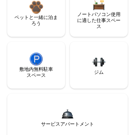
ノートパソコン使用
ペットと一緒に泊ま
に適した仕事スペー
ろう
ス
敷地内無料駐⁠車
ジム
ス⁠ペ⁠ー⁠ス
サービスアパートメント