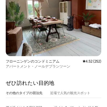
フローニンゲンのコンドミニアム
レビュー252件
4.52 (252)
アパートメント・ノールデプランツーン
ぜひ訪⁠れ⁠た⁠い目⁠的⁠地
その他のタ⁠イ⁠プ⁠の宿⁠泊⁠先
近場で人気の観光スポット