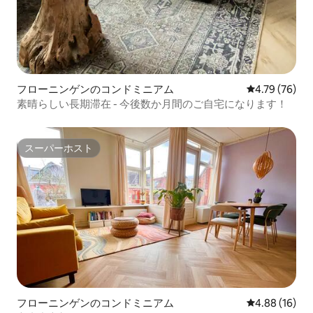
フローニンゲンのコンドミニアム
レビュー76件
4.79 (76)
素晴らしい長期滞在 - 今後数か月間のご自宅になります！
スーパーホスト
スーパーホスト
フローニンゲンのコンドミニアム
レビュー16件
4.88 (16)