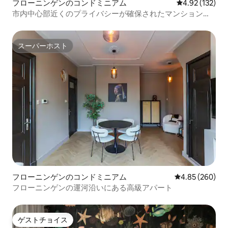
フローニンゲンのコンドミニアム
レビュー132件
4.92 (132)
市内中心部近くのプライバシーが確保されたマンション・
アパート
スーパーホスト
スーパーホスト
フローニンゲンのコンドミニアム
レビュー260件
4.85 (260)
フローニンゲンの運河沿いにある高級アパート
ゲストチョイス
ゲストチョイス