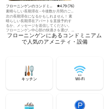
トスペースがあり
フローニンゲンのコンドミニ
レビュー76件、5つ星中4.79
4.79 (76)
リングがあります
アム
素晴らしい長期滞在 - 今後数か月間のご
は、ダイニングテ
自宅になります！
ァベッドがありま
次の長期滞在になるかもしれません！ 素
ダイニングテーブ
晴らしい長期滞在アパートを直接予約す
イベートフロント
るか、メッセージを送信してください。
ただけます。
フローニンゲン中心部の快適さを選び、
フローニンゲンにあるコンドミニアム
セルフチェックインで入室しましょう！ 2
階建ての家全体をご自由にお使いいただ
で人気のアメニティ・設備
けます。 2台のChromecast TVを備えた
ベッドやソファでくつろぎながら、
Netflix、HBO、Disneyをお楽しみいただ
けます。 「Noorderplantsoen」公園のす
ぐそばという、最も美しい場所をお楽し
みいただけます。 立地はすべての見どこ
ろの近くです。古い運河沿いを散策した
り、マルティーニタワーを訪れたりでき
キッチン
Wi-Fi
ます。