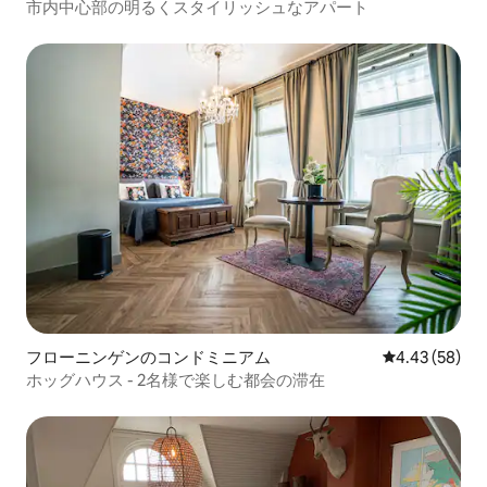
市内中心部の明るくスタイリッシュなアパート
フローニンゲンのコンドミニアム
レビュー58件
4.43 (58)
ホッグハウス - 2名様で楽しむ都会の滞在