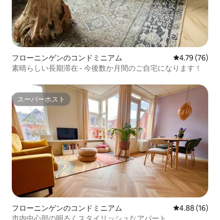
フローニンゲンのコンドミニアム
レビュー76件
4.79 (76)
素晴らしい長期滞在 - 今後数か月間のご自宅になります！
スーパーホスト
スーパーホスト
フローニンゲンのコンドミニアム
レビュー16件
4.88 (16)
市内中心部の明るくスタイリッシュなアパート