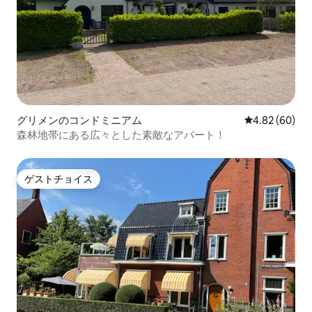
グリメンのコンドミニアム
レビュー60件
4.82 (60)
森林地帯にある広々とした素敵なアパート！
ゲストチョイス
ゲストチョイス