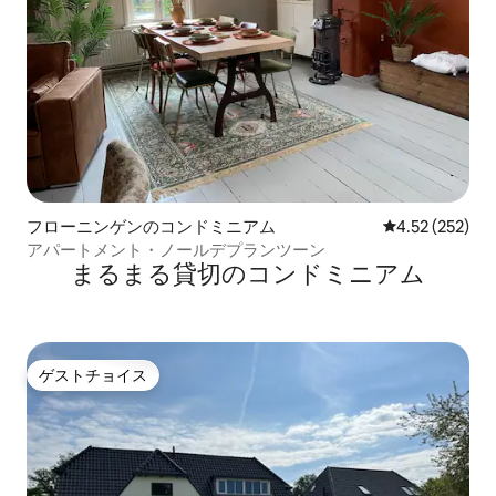
フローニンゲンのコンドミニアム
レビュー252件
4.52 (252)
アパートメント・ノールデプランツーン
まるまる貸切のコンドミニアム
ゲストチョイス
ゲストチョイス