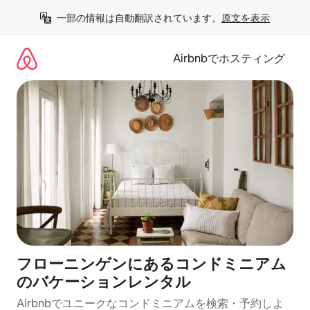
コ
一部の情報は自動翻訳されています。
原文を表示
ン
テ
ン
Airbnbでホスティング
ツ
に
ス
キ
ッ
プ
フローニンゲンにあるコンドミニアム
のバケーションレンタル
Airbnbでユニークなコンドミニアムを検索・予約しよ