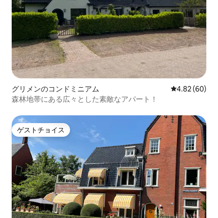
グリメンのコンドミニアム
レビュー60件
4.82 (60)
森林地帯にある広々とした素敵なアパート！
ゲストチョイス
ゲストチョイス