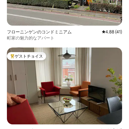
フローニンゲンのコンドミニアム
レビュー41件
4.88 (41)
町家の魅力的なアパート
ゲストチョイス
大好評のゲストチョイスです。