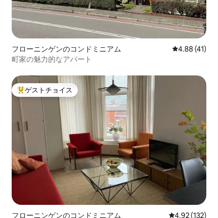
フローニンゲンのコンドミニアム
レビュー41件
4.88 (41)
町家の魅力的なアパート
ゲストチョイス
大好評のゲストチョイスです。
フローニンゲンのコンドミニアム
レビュー132件
4.92 (132)