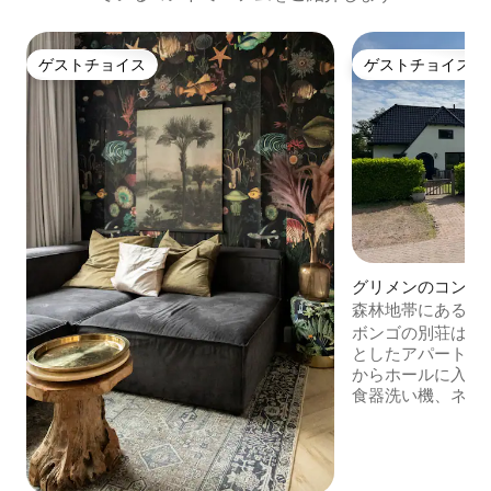
ゲストチョイス
ゲストチョイス
ゲストチョイス
ゲストチョイス
グリメンのコンド
森林地帯にある広
ト！
ボンゴの別荘は、
としたアパート（7
からホールに入り
食器洗い機、ネス
機などを備えた設
到着します。左側
ー、洗面台、トイ
があります。寝室