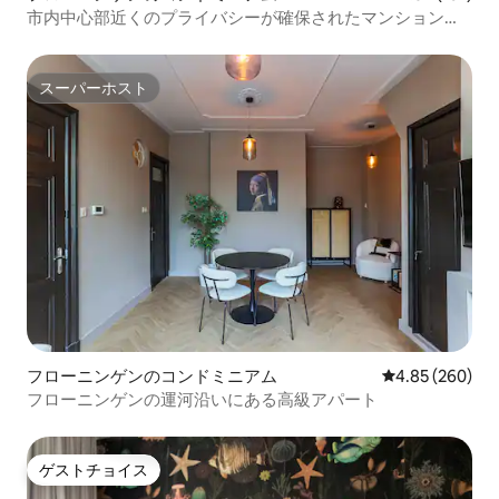
市内中心部近くのプライバシーが確保されたマンション・
アパート
スーパーホスト
スーパーホスト
フローニンゲンのコンドミニアム
レビュー260件
4.85 (260)
フローニンゲンの運河沿いにある高級アパート
ゲストチョイス
ゲストチョイス