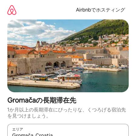
コ
ン
Airbnbでホスティング
テ
ン
ツ
に
ス
キ
ッ
プ
Gromačaの長期滞在先
1か月以上の長期滞在にぴったりな、くつろげる宿泊先
を見つけましょう。
エリア
検索結果が表示されたら、上下の矢印キーを使って移動するか、