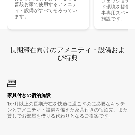
フェッショナル
普段お家で使用するアメニテ
ド環境を提供する
ィ・設備がすべてそろってい
事専用スペース
ます。
施設です。
長期滞在向け⁠のア⁠メ⁠ニ⁠テ⁠ィ⁠・設⁠備⁠およ
び特⁠典
家具付き⁠の宿⁠泊⁠施⁠設
1か月以上の長期滞在を快適に過ごすのに必要なキッチ
ンとアメニティ・設備を備えた家具付きの宿泊先。また
貸しでお部屋を借りる代わりとなるご提案です。