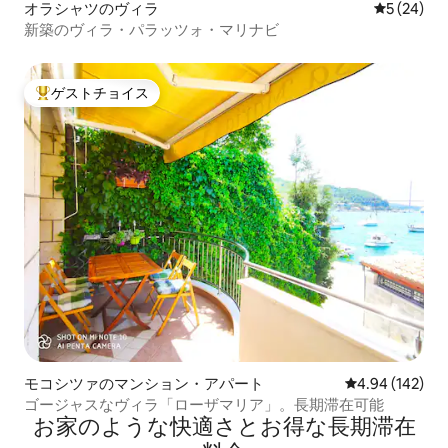
オラシャツのヴィラ
レビュー2
5 (24)
新築のヴィラ・パラッツォ・マリナビ
ゲストチョイス
大好評のゲストチョイスです。
モコシツァのマンション・アパート
レビュー142件
4.94 (142)
ゴージャスなヴィラ「ローザマリア」。長期滞在可能
お家のような快⁠適⁠さ⁠とお⁠得⁠な長⁠期⁠滞⁠在