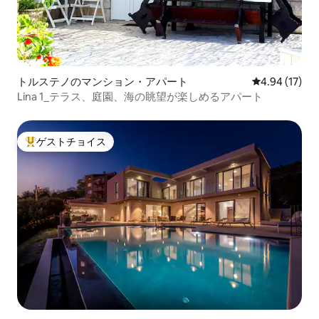
トルステノのマンション・アパート
レビュー17件
4.94 (17)
Lina 1_テラス、庭園、海の眺望が楽しめるアパート
ゲストチョイス
大好評のゲストチョイスです。