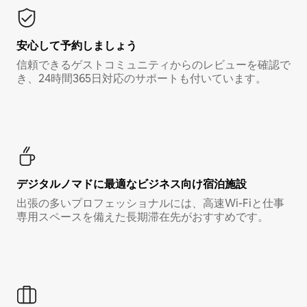
安心して予約しましょう
信頼できるゲストコミュニティからのレビューを確認で
き、24時間365日対応のサポートも付いています。
デジタルノマド⁠に最⁠適⁠なビ⁠ジ⁠ネ⁠ス⁠向⁠け宿⁠泊⁠施⁠設
出張の多いプロフェッショナルには、高速Wi-Fiと仕事
専用スペースを備えた長期滞在先がおすすめです。