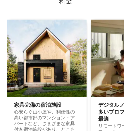
料⁠金
家具完備の宿⁠泊⁠施⁠設
デジタルノマド
多⁠いプ⁠ロ⁠フ⁠ェ⁠
心安らぐ山小屋や、利便性の
高い都市部のマンション・ア
最⁠適
パートなど、さまざまな家具
リモートワーク
付き宿泊施設があり、どこも