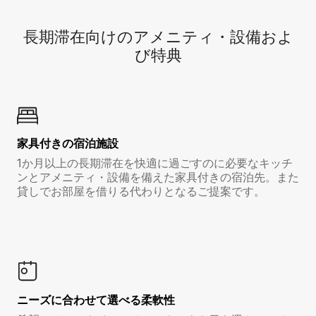
長期滞在向け⁠のア⁠メ⁠ニ⁠テ⁠ィ⁠・設⁠備⁠およ
び特⁠典
家具付き⁠の宿⁠泊⁠施⁠設
1か月以上の長期滞在を快適に過ごすのに必要なキッチ
ンとアメニティ・設備を備えた家具付きの宿泊先。また
貸しでお部屋を借りる代わりとなるご提案です。
ニーズに合わせて選べる柔軟性