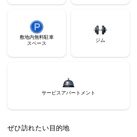
敷地内無料駐⁠車
ジム
ス⁠ペ⁠ー⁠ス
サービスアパートメント
ぜひ訪⁠れ⁠た⁠い目⁠的⁠地