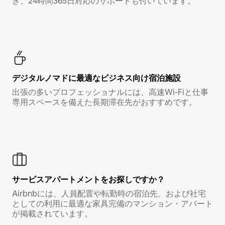
き、24時間365日対応のサポートも付いています。
デジタルノマド⁠に最⁠適⁠なビ⁠ジ⁠ネ⁠ス⁠向⁠け宿⁠泊⁠施⁠設
出張の多いプロフェッショナルには、高速Wi-Fiと仕事
専用スペースを備えた長期滞在先がおすすめです。
サービスアパートメントをお探しですか？
Airbnbには、人員配置や転勤時の宿泊先、および社宅
としての利用に最適な家具完備のマンション・アパート
が掲載されています。