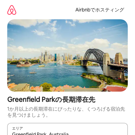
コ
ン
Airbnbでホスティング
テ
ン
ツ
に
ス
キ
ッ
プ
Greenfield Parkの長期滞在先
1か月以上の長期滞在にぴったりな、くつろげる宿泊先
を見つけましょう。
エリア
検索結果が表示されたら、上下の矢印キーを使って移動するか、