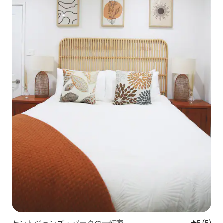
セントジョンズ・パークの一軒家
レビュー
5 (5)