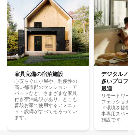
家具完備の宿⁠泊⁠施⁠設
デジタルノマド
多⁠いプ⁠ロ⁠フ⁠ェ⁠
心安らぐ山小屋や、利便性の
高い都市部のマンション・ア
最⁠適
パートなど、さまざまな家具
リモートワーク
付き宿泊施設があり、どこも
フェッショナル
普段お家で使用するアメニテ
ド環境を提供する
ィ・設備がすべてそろってい
事専用スペース
ます。
施設です。