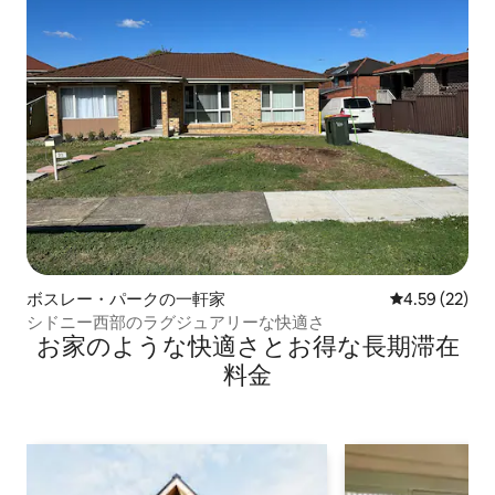
ボスレー・パークの一軒家
レビュー22件
4.59 (22)
シドニー西部のラグジュアリーな快適さ
お家のような快⁠適⁠さ⁠とお⁠得⁠な長⁠期⁠滞⁠在
料⁠金