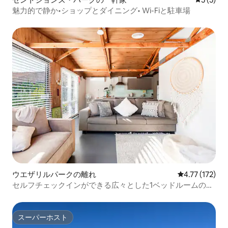
魅力的で静か•ショップとダイニング• Wi-Fiと駐車場
ウエザリルパークの離れ
レビュー172
4.77 (172)
セルフチェックインができる広々とした1ベッドルームのゲ
ストハウス！
スーパーホスト
スーパーホスト