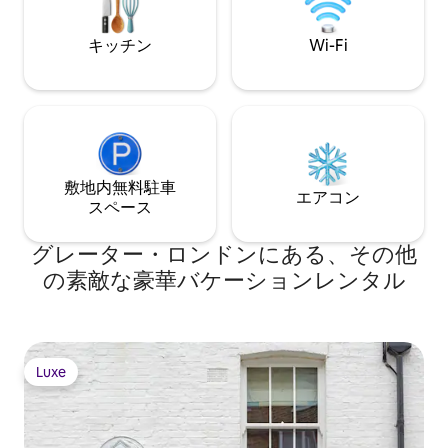
Air conditioned, sound system, Sky TV.
in one of London’s
fast internet.
neighbourhoods
キッチン
Wi-Fi
敷地内無料駐⁠車
エアコン
ス⁠ペ⁠ー⁠ス
グレーター・ロンドンにある、その他
の素敵な豪華バケーションレンタル
Luxe
Luxe