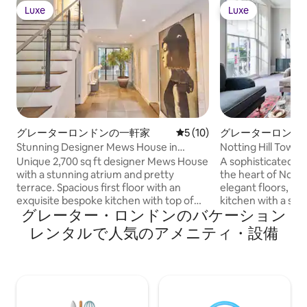
Luxe
Luxe
Luxe
Luxe
グレーターロンドンの一軒家
レビュー10件、5つ星中5つ
5 (10)
グレーターロンド
Stunning Designer Mews House in
Notting Hill Townh
Central London
Lifestyle
Unique 2,700 sq ft designer Mews House
A sophisticated 3
with a stunning atrium and pretty
the heart of Nottin
terrace. Spacious first floor with an
elegant floors, it 
exquisite bespoke kitchen with top of
kitchen with a sep
グレーター・ロンドンのバケーション
the range appliances and adjoining
sunlit living area w
sitting area with a beautiful media unit
windows. A dedica
レンタルで人気のアメニティ・設備
with large TV modern fireplace and
on to a private ba
separate work area . Spacious master
bedrooms are invi
bedroom on the top floor with walk in
offering a 6ft bed
dressing area and outside terrace.
bathroom. Recent
Master bathroom complete with free
stylishly furnished
standing bath and shower with skylight .
the perfect blend