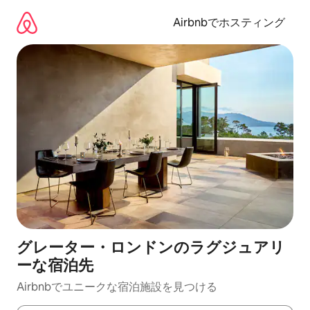
コ
ン
Airbnbでホスティング
テ
ン
ツ
に
ス
キ
ッ
プ
グレーター・ロンドンのラグジュアリ
ーな宿泊先
Airbnbでユニークな宿泊施設を見つける