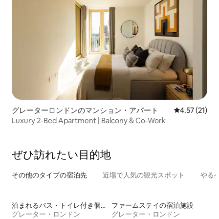
グレーターロンドンのマンション・アパート
レビュー21件
4.57 (21)
Luxury 2-Bed Apartment | Balcony & Co-Work
ぜひ訪⁠れ⁠た⁠い目⁠的⁠地
その他のタ⁠イ⁠プ⁠の宿⁠泊⁠先
近場で人気の観光スポット
やる
泊まれるバス・トイレ付き個室
ファームステイの宿泊施設
グレーター・ロンドン
グレーター・ロンドン