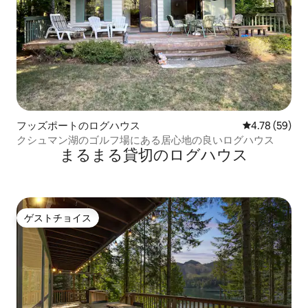
フッズポートのログハウス
レビュー59件
4.78 (59)
クシュマン湖のゴルフ場にある居心地の良いログハウス
まるまる貸切のログハウス
ゲストチョイス
ゲストチョイス