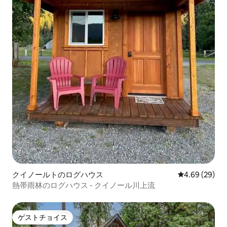
クイノールトのログハウス
レビュー29件
4.69 (29)
熱帯雨林のログハウス - クイノール川上流
ゲストチョイス
ゲストチョイス