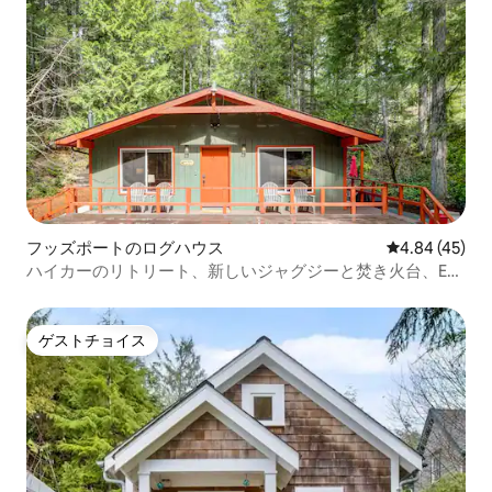
フッズポートのログハウス
レビュー45件
4.84 (45)
ハイカーのリトリート、新しいジャグジーと焚き火台、EV
充電器
ゲストチョイス
ゲストチョイス