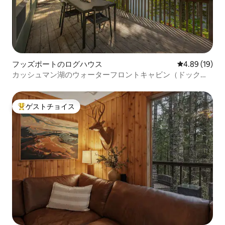
フッズポートのログハウス
レビュー19件
4.89 (19)
カッシュマン湖のウォーターフロントキャビン（ドック、
サウナ付き）
ゲストチョイス
大好評のゲストチョイスです。