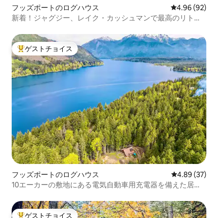
フッズポートのログハウス
レビュー92件
4.96 (92)
新着！ジャグジー、レイク・カッシュマンで最高のリトリ
ート、犬OK！
ゲストチョイス
大好評のゲストチョイスです。
フッズポートのログハウス
レビュー37件
4.89 (37)
10エーカーの敷地にある電気自動車用充電器を備えた居心
地の良いキャビン！ジャグジーとサウナ
ゲストチョイス