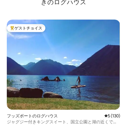
きのログハウス
ゲストチョイス
大好評のゲストチョイスです。
フッズポートのログハウス
レビュー13
5 (130)
ジャグジー付きキングスイート、国立公園と湖の近くで自