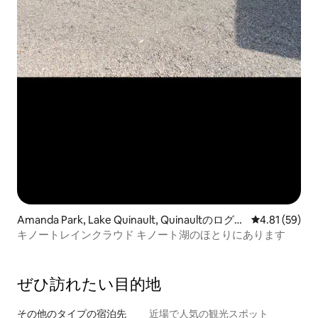
Amanda Park, Lake Quinault, Quinaultのログハ
レビュー59件
4.81 (59)
ウス
キノートレインクラウド キノート湖のほとりにあります
ぜひ訪⁠れ⁠た⁠い目⁠的⁠地
その他のタ⁠イ⁠プ⁠の宿⁠泊⁠先
近場で人気の観光スポット