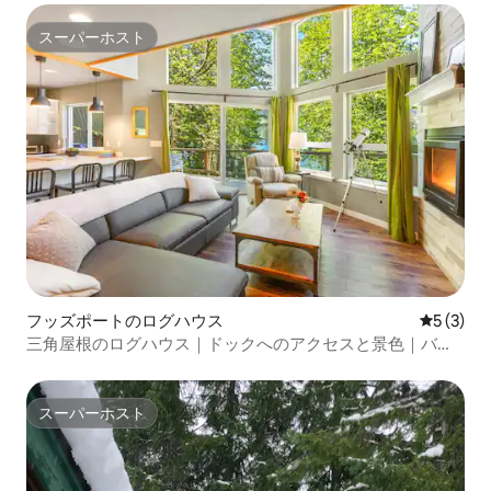
スーパーホスト
スーパーホスト
フッズポートのログハウス
レビュー
5 (3)
三角屋根のログハウス｜ドックへのアクセスと景色｜バー
ベキューグリル
スーパーホスト
スーパーホスト