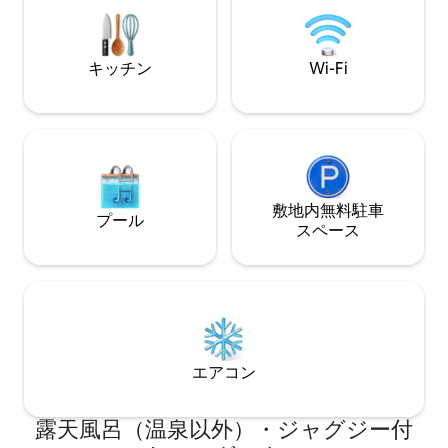
クイーンベッドル
場所にあり、リラクゼーションと冒険の
のロフトがあります。 この宿泊
拠点となります。 詳細はIG
かな緑地に面して
@huckleberryhousepnwをご覧くださ
国立公園/森林は2
キッチン
Wi-Fi
い。
れぞれ車で10分で
ッチン！
敷地内無料駐⁠車
プール
ス⁠ペ⁠ー⁠ス
エアコン
露天風呂（温泉以外）・ジャグジー付