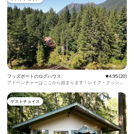
ゲストチョイス
フッズポートのログハウス
レビュー20件
4.95 (20)
アドベンチャーはここから始まります！レイク・クッシュ
マンの宿泊先
ゲストチョイス
ゲストチョイス