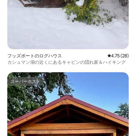
フッズポートのログハウス
レビュー28件
4.75 (28)
カシュマン湖の近くにあるキャビンの隠れ家＆ハイキング
スーパーホスト
スーパーホスト