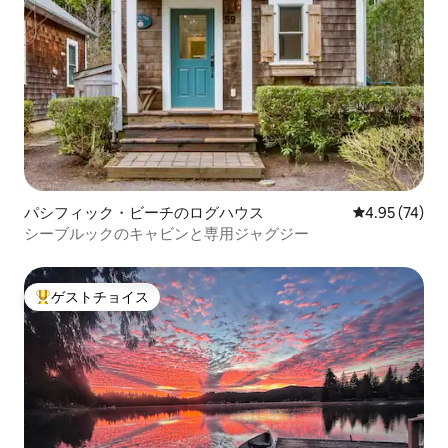
パシフィック・ビーチのログハウス
レビュー74件
4.95 (74)
シーブルックのキャビンと専用ジャグジー
ゲストチョイス
大好評のゲストチョイスです。