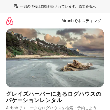
コ
一部の情報は自動翻訳されています。
原文を表示
ン
テ
ン
Airbnbでホスティング
ツ
に
ス
キ
ッ
プ
グレイズハーバーにあるログハウスの
バケーションレンタル
Airbnbでユニークなログハウスを検索・予約しよう