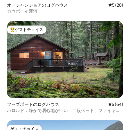
オーシャンショアのログハウス
レビュー2
5 (20)
カウボーイ運河
ゲストチョイス
大好評のゲストチョイスです。
フッズポートのログハウス
レビュー6
5 (64)
ハロルド：静かで居心地がいい｜二段ベッド、ファイヤー
ピット、グリル
ゲストチョイス