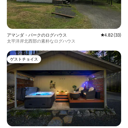
アマンダ・パークのログハウス
レビュー33件
4.82 (33)
太平洋岸北西部の素朴なログハウス
ゲストチョイス
ゲストチョイス