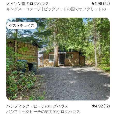
メイソン郡のログハウス
レビュー52件
4.98 (52)
キングス・コテージ | ビッグフットの国でオフグリッドの滞
在
ゲストチョイス
ゲストチョイス
パシフィック・ビーチのログハウス
レビュー12件
4.92 (12)
パシフィックビーチの魅力的なログハウス