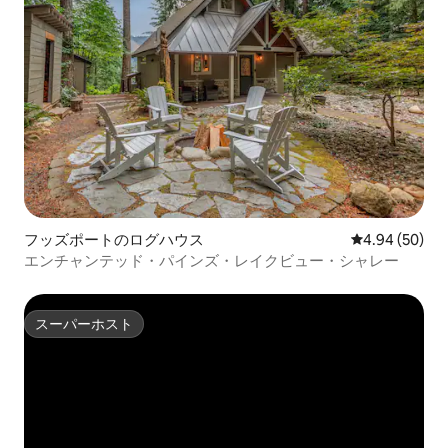
フッズポートのログハウス
レビュー50件
4.94 (50)
エンチャンテッド・パインズ・レイクビュー・シャレー
スーパーホスト
スーパーホスト