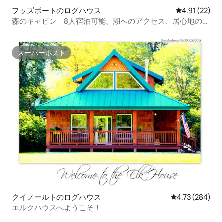
フッズポートのログハウス
レビュー22件
4.91 (22)
森のキャビン｜8人宿泊可能、湖へのアクセス、居心地の良
い暖炉
スーパーホスト
スーパーホスト
クイノールトのログハウス
レビュー284件
4.73 (284)
エルクハウスへようこそ！