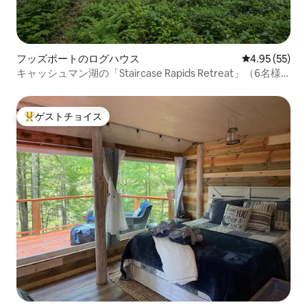
フッズポートのログハウス
レビュー55件
4.95 (55)
キャッシュマン湖の「Staircase Rapids Retreat」（6名様
用）
ゲストチョイス
大好評のゲストチョイスです。