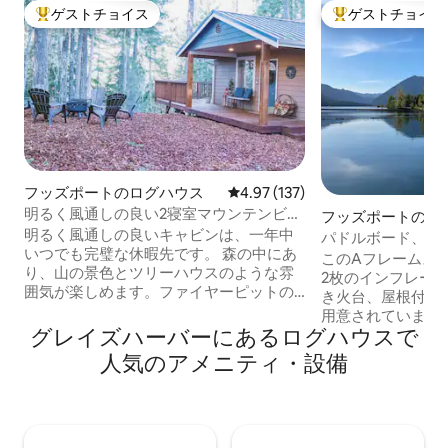
ゲストチョイス
ゲストチョイス
大好評のゲストチョイスです。
大好評のゲストチ
フッズポートのログハウス
レビュー137件、5つ星中4.97
4.97 (137)
明るく風通しの良い2寝室マウンテンビュ
フッズポートのロ
ーキャビン、デッキ付き
明るく風通しの良いキャビンは、一年中
パドルボード、シ
いつでも完璧な休暇先です。 森の中にあ
ボール、電気自動
このAフレームス
り、山の景色とツリーハウスのような雰
2枚のインフレー
囲気が楽しめます。ファイヤーピットの
き火台、屋根付き
周りでリラックスしたり、大きな専用デ
用意されています
ッキから自然を楽しむことができます。
グレイズハーバーにあるログハウスで
ン・ゴルフコース
レイク・カシュマンとレイク・コカニー
ックルボール／テ
人気のアメニティ・設備
へは3マイル以内で行けます。 ゴルフ場ま
ゴルフ、練習場の
では1.6km未満です。ハイキング、温泉、
ています。 湖畔にある5つのプライベート
滝を楽しめるオリンピック・ナショナ
駐車場の駐車許可
ル・パーク／ステアケースまでは22.5km
このボーホースタ
です。 フッド運河からわずか4マイルの