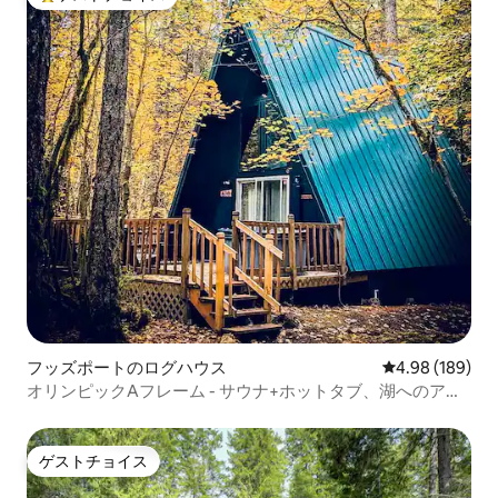
大好評のゲストチョイスです。
フッズポートのログハウス
レビュー189件
4.98 (189)
オリンピックAフレーム - サウナ+ホットタブ、湖へのアク
セス
ゲストチョイス
ゲストチョイス