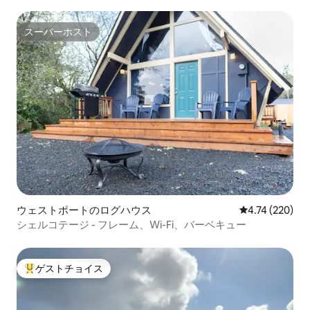
スーパーホスト
スーパーホスト
ウェストポートのログハウス
レビュー220件
4.74 (220)
シェルコテージ - フレーム、Wi-Fi、バーベキュー
ゲストチョイス
大好評のゲストチョイスです。