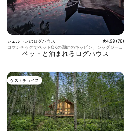
シェルトンのログハウス
レビュー78件
4.99 (78)
ロマンチックでペットOKの湖畔のキャビン、ジャグジー付
ペットと泊まれるログハウス
き！
ゲストチョイス
ゲストチョイス