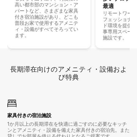
高い都市部のマンション・ア
最⁠適
パートなど、さまざまな家具
リモートワーク
付き宿泊施設があり、どこも
フェッショナル
普段お家で使用するアメニテ
ド環境を提供する
ィ・設備がすべてそろってい
事専用スペース
ます。
施設です。
長期滞在向け⁠のア⁠メ⁠ニ⁠テ⁠ィ⁠・設⁠備⁠およ
び特⁠典
家具付き⁠の宿⁠泊⁠施⁠設
1か月以上の長期滞在を快適に過ごすのに必要なキッチ
ンとアメニティ・設備を備えた家具付きの宿泊先。また
貸しでお部屋を借りる代わりとなるご提案です。