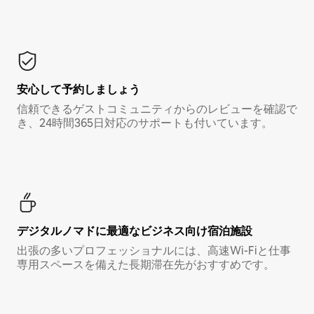
安心して予約しましょう
信頼できるゲストコミュニティからのレビューを確認で
き、24時間365日対応のサポートも付いています。
デジタルノマド⁠に最⁠適⁠なビ⁠ジ⁠ネ⁠ス⁠向⁠け宿⁠泊⁠施⁠設
出張の多いプロフェッショナルには、高速Wi-Fiと仕事
専用スペースを備えた長期滞在先がおすすめです。