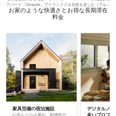
アパート「Girasole」でリラックス＆自然を楽しむ（アル
お家のような快⁠適⁠さ⁠とお⁠得⁠な長⁠期⁠滞⁠在
コニー付き）
料⁠金
家具完備の宿⁠泊⁠施⁠設
デジタルノマド
多⁠いプ⁠ロ⁠フ⁠ェ⁠
心安らぐ山小屋や、利便性の