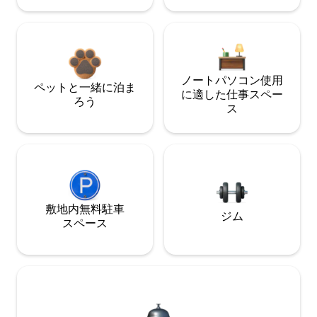
ノートパソコン使用
ペットと一緒に泊ま
に適した仕事スペー
ろう
ス
敷地内無料駐⁠車
ジム
ス⁠ペ⁠ー⁠ス