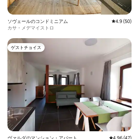
ソヴェールのコンドミニアム
レビュー50
4.9 (50)
カサ・メデマイストロ
ゲストチョイス
ゲストチョイス
ヴァルダのマンション・アパート
レビュー47件
4.96 (47)