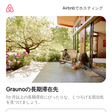
コ
ン
Airbnbでホスティング
テ
ン
ツ
に
ス
キ
ッ
プ
Graunoの長期滞在先
1か月以上の長期滞在にぴったりな、くつろげる宿泊先
を見つけましょう。