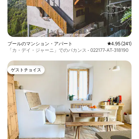
プールのマンション・アパート
レビュー241件
4.95 (241)
「カ・デイ・ジャーニ」でのバカンス - 022177-AT-318190
ゲストチョイス
ゲストチョイス