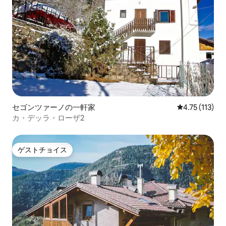
セゴンツァーノの一軒家
レビュー113
4.75 (113)
カ・デッラ・ローザ2
ゲストチョイス
ゲストチョイス