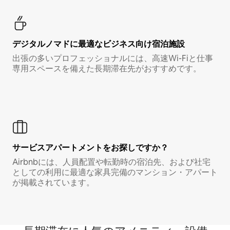
デジタルノマド⁠に最⁠適⁠なビ⁠ジ⁠ネ⁠ス⁠向⁠け宿⁠泊⁠施⁠設
出張の多いプロフェッショナルには、高速Wi-Fiと仕事
専用スペースを備えた長期滞在先がおすすめです。
サービスアパートメントをお探しですか？
Airbnbには、人員配置や転勤時の宿泊先、および社宅
としての利用に最適な家具完備のマンション・アパート
が掲載されています。