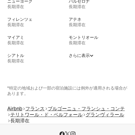
ニューヨーク
バルセロナ
長期滞在
長期滞在
フィレンツェ
アテネ
長期滞在
長期滞在
マイアミ
モントリオール
長期滞在
長期滞在
シアトル
さらに表示
長期滞在
*特定の地域および一部の宿泊施設には例外が適用される場合が
あります。
Airbnb
フランス
ブルゴーニュ・フランシュ・コンテ
テリトワール・ド・ベルフォール
グランヴィラール
長期滞在