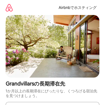
コ
ン
Airbnbでホスティング
テ
ン
ツ
に
ス
キ
ッ
プ
Grandvillarsの長期滞在先
1か月以上の長期滞在にぴったりな、くつろげる宿泊先
を見つけましょう。