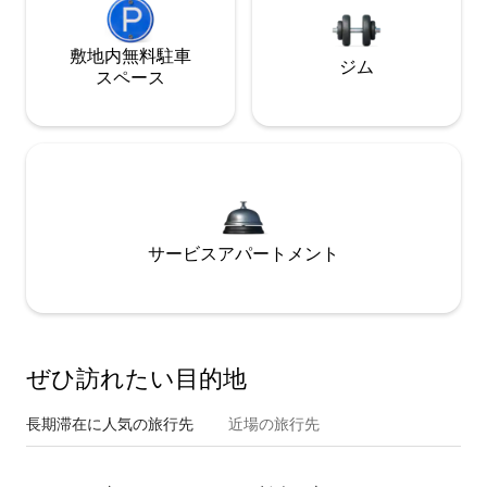
敷地内無料駐⁠車
ジム
ス⁠ペ⁠ー⁠ス
サービスアパートメント
ぜひ訪⁠れ⁠た⁠い目⁠的⁠地
長期滞在に人気の旅行先
近場の旅行先