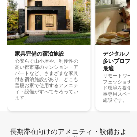
家具完備の宿⁠泊⁠施⁠設
デジタルノマド
多⁠いプ⁠ロ⁠フ⁠ェ⁠
心安らぐ山小屋や、利便性の
高い都市部のマンション・ア
最⁠適
パートなど、さまざまな家具
リモートワーク
付き宿泊施設があり、どこも
フェッショナル
普段お家で使用するアメニテ
ド環境を提供する
ィ・設備がすべてそろってい
事専用スペース
ます。
施設です。
長期滞在向け⁠のア⁠メ⁠ニ⁠テ⁠ィ⁠・設⁠備⁠およ