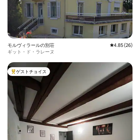
モルヴィラールの別荘
レビュー26件
4.85 (26)
ギット・ド・ラレーヌ
ゲストチョイス
大好評のゲストチョイスです。