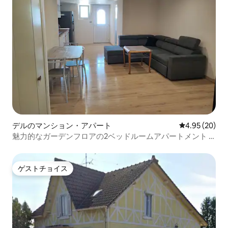
デルのマンション・アパート
レビュー20件
4.95 (20)
魅力的なガーデンフロアの2ベッドルームアパートメント –
「Maison du Bonheur」
ゲストチョイス
ゲストチョイス