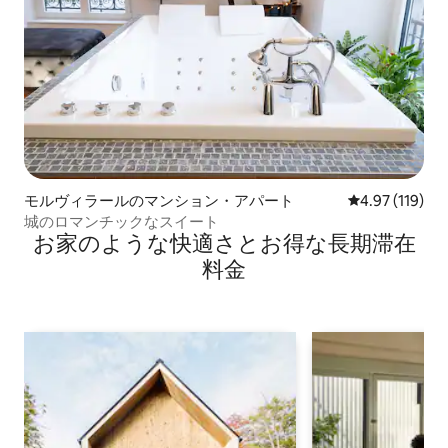
モルヴィラールのマンション・アパート
レビュー119件
4.97 (119)
城のロマンチックなスイート
お家のような快⁠適⁠さ⁠とお⁠得⁠な長⁠期⁠滞⁠在
料⁠金