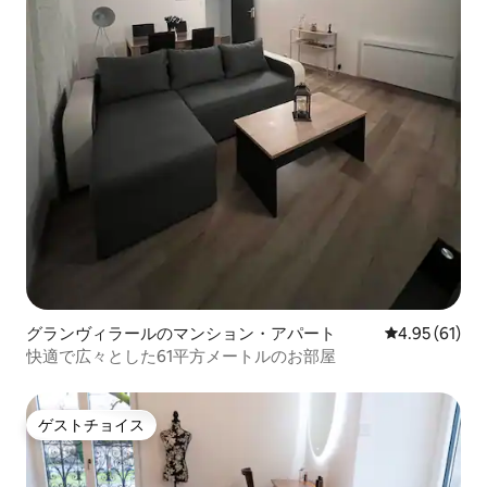
グランヴィラールのマンション・アパート
レビュー61件
4.95 (61)
快適で広々とした61平方メートルのお部屋
ゲストチョイス
ゲストチョイス