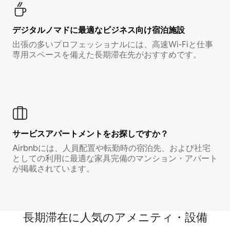
デジタルノマド⁠に最⁠適⁠なビ⁠ジ⁠ネ⁠ス⁠向⁠け宿⁠泊⁠施⁠設
出張の多いプロフェッショナルには、高速Wi-Fiと仕事
専用スペースを備えた長期滞在先がおすすめです。
サービスアパートメントをお探しですか？
Airbnbには、人員配置や転勤時の宿泊先、および社宅
としての利用に最適な家具完備のマンション・アパート
が掲載されています。
長期滞在に人気のアメニティ・設備