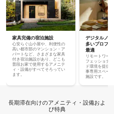
家具完備の宿⁠泊⁠施⁠設
デジタルノマド
多⁠いプ⁠ロ⁠フ⁠ェ⁠
心安らぐ山小屋や、利便性の
高い都市部のマンション・ア
最⁠適
パートなど、さまざまな家具
リモートワーク
付き宿泊施設があり、どこも
フェッショナル
普段お家で使用するアメニテ
ド環境を提供する
ィ・設備がすべてそろってい
事専用スペース
ます。
施設です。
長期滞在向け⁠のア⁠メ⁠ニ⁠テ⁠ィ⁠・設⁠備⁠およ
び特⁠典