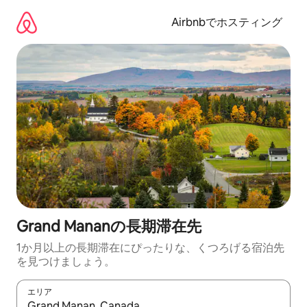
コ
ン
Airbnbでホスティング
テ
ン
ツ
に
ス
キ
ッ
プ
Grand Mananの長期滞在先
1か月以上の長期滞在にぴったりな、くつろげる宿泊先
を見つけましょう。
エリア
検索結果が表示されたら、上下の矢印キーを使って移動するか、