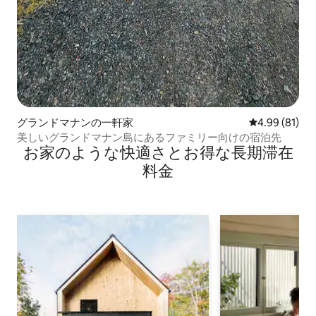
グランドマナンの一軒家
レビュー81件
4.99 (81)
美しいグランドマナン島にあるファミリー向けの宿泊先
お家のような快⁠適⁠さ⁠とお⁠得⁠な長⁠期⁠滞⁠在
料⁠金