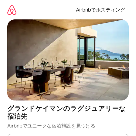
コ
ン
Airbnbでホスティング
テ
ン
ツ
に
ス
キ
ッ
プ
グランドケイマンのラグジュアリーな
宿泊先
Airbnbでユニークな宿泊施設を見つける