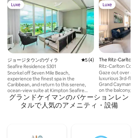
Luxe
Luxe
Luxe
Luxe
The Ritz-Carlton,
ジョージタウンのヴィラ
レビュー4件、5つ星中5つ
5 (4)
n Mile Beach, KY1
Ritz-Carlton Con
Seafire Residence S301
のヴィラ
Residences Rental
Gaze out over oce
Snorkel off Seven Mile Beach,
luxurious 3rd-floor
experience the finest spa in the
Grand Cayman. Sit 
Caribbean, and return to this serene,
on the balcony, si
ocean-view suite at Kimpton Seafire
グランドケイマンのバケーションレン
begins to set. Afte
Resort. Named for the fiery glow of the
Mile Beach to find
sunset off Grand Cayman's west coast,
タルで人気のアメニティ・設備
bar and maybe do a
this lifestyle resort has been ranked
sand. In the mornin
among the region's best, with a wide
reef diving advent
array of sport, wellness, and dining
to a day at the spa. Copyright © Luxu
offerings. The suite itself enjoys
Retreats. All rights res
panoramic ocean views and features
& BATHROOM • Bed
everything you need for a rejuvenating