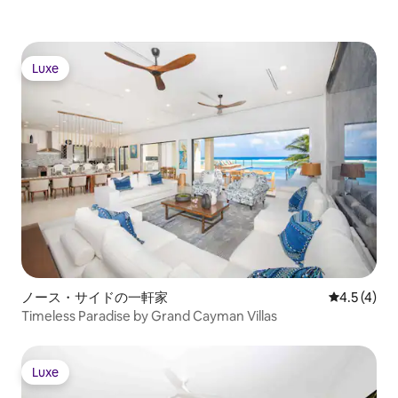
Linen change • Co
and/or extra costs) Included: • 24/7
SHARED ACCESS T
Resort security • Rooftop terrace •
RITZ-CARLTON Extra Cost (advance
Common barbecue and outdoor kitchen
notice may be req
• Beachfront access • Sun loungers • 2
Luxe
pool
Swimming pools • Non-motorized water
Luxe
toy use including kayaks, SUP, water
tricycle, floating rafts and sail boat •
Snorkelling equipment • Access to public
multi-use seaside trail • Fitness Center •
Daily fitness classes: beach yoga, Boxfit,
paddle board yoga and Beachfit •
Bicycles • Morning coffee social hour and
hosted evening wine reception in Hotel
lobby • Complimentary dining for
children under 5 in main restaurant or
beach restaurant At extra cost: • Camp
Seafire kids program • Access to luxury
Seafire Spa • Pool Cabana rental of
ノース・サイドの一軒家
レビュー4
4.5 (4)
three different types • Ave Restaurant •
Timeless Paradise by Grand Cayman Villas
Avecita Restaurant • Coccoloba
Restaurant
Luxe
Luxe