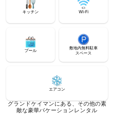
King size bed, En
escape. Copyright © Luxury Retreats. All
with stand-alone 
rights reserved. BEDROOM &
キッチン
Wi-Fi
bathtub, Dual vanit
BATHROOM • Bedroom 1 - Primary: King
Television, Safe, C
size bed, Ensuite bathroom with stand-
Ocean view • Bedr
alone shower & bathtub, Dual vanity,
Ensuite bathroom 
Walk-in closet, Television, Safe, Private
steam shower, Dual
terrace, Ocean View • Bedroom 2: King
closet, Television, 
size bed, Ensuite bathroom
Balcony • Bedroom 
with shower/bathtub combo, Private
Shared access to 
terrace • Bedroom 3: 2 Twin over queen
敷地内無料駐⁠車
プール
Bedroom 4, Stand-
size bunk beds, Ensuite bathroom
ス⁠ペ⁠ー⁠ス
closet, Television,
with shower/bathtub combo, Television
Bedroom 4: Queen
FEATURES & AMENITIES • Wine fridge •
access to hallway
More under “What this place offers”
Bedroom 3, Stand-
below OUTDOOR FEATURES • Outdoor
closet, Television Additional bedding: •
living area • Valet or underground
Bunk room: Twin s
parking STAFF & SERVICES Included: •
FEATURES & AMENIT
Dedicated concierge Extra cost
エアコン
More under “What 
(advance notice may be required): •
below OUTDOOR FEATURES • Outdoor
Activities and excursions • 24/7 In-room
living space • Garden STAFF & SE
dining SHARED ACCESS TO AMENITIES
グランドケイマンにある、その他の素
Extra Cost (advan
AT KIMPTON SEAFIRE RESORT (some
敵な豪華バケーションレンタル
required): • Activi
amenities may require advance notice