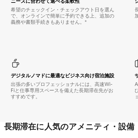
ニーズに合わせて選べる柔軟性
希望のチェックイン・チェックアウト日を選ん
で、オンラインで簡単に予約できる上、追加の
義務や書類手続きもありません。*
デジタルノマド⁠に最⁠適⁠なビ⁠ジ⁠ネ⁠ス⁠向⁠け宿⁠泊⁠施⁠設
出張の多いプロフェッショナルには、高速Wi-
Fiと仕事専用スペースを備えた長期滞在先がお
すすめです。
長期滞在に人気のアメニティ・設備