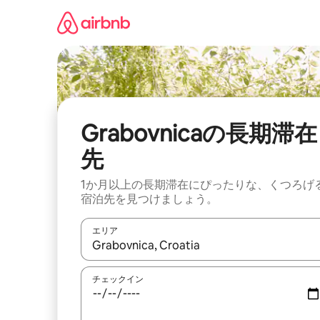
コ
ン
テ
ン
ツ
に
ス
キ
ッ
Grabovnicaの長期滞在
プ
先
1か月以上の長期滞在にぴったりな、くつろげ
宿泊先を見つけましょう。
エリア
検索結果が表示されたら、上下の矢印キーを使っ
チェックイン