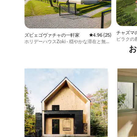
チャズマ
ズビェゴヴァチャの一軒家
レビュー25件、5つ星中
4.96 (25)
ピラクの
ホリデーハウスZoki - 穏やかな滞在と無料
お
駐車場