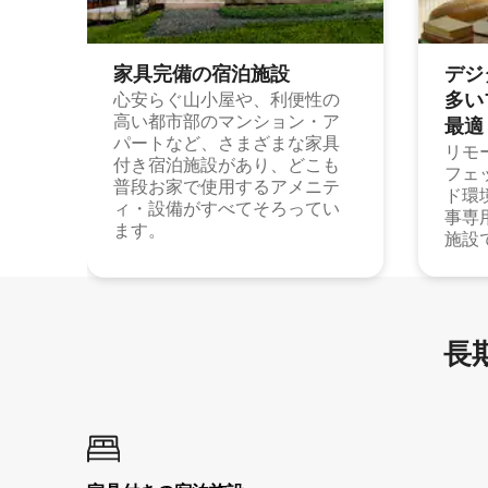
家具完備の宿⁠泊⁠施⁠設
デジ
多⁠いプ
心安らぐ山小屋や、利便性の
高い都市部のマンション・ア
最⁠適
パートなど、さまざまな家具
リモ
付き宿泊施設があり、どこも
フェ
普段お家で使用するアメニテ
ド環
ィ・設備がすべてそろってい
事専
ます。
施設
長期