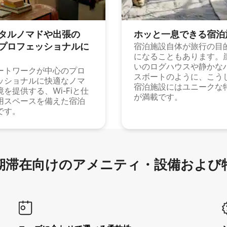
タルノマドや出⁠張⁠の
ホッと一⁠息⁠で⁠き⁠る宿⁠泊
⁠ロ⁠フ⁠ェ⁠ッ⁠シ⁠ョ⁠ナ⁠ル⁠に
宿泊施設自体が旅行の目
になることもあります。
いのログハウスや静かな
ートワークが中心のプロ
スボートのように、こう
ッショナルに快適なノマ
宿泊施設にはユニークな
境を提供する、Wi-Fiと仕
が満載です。
用スペースを備えた宿泊
です。
滞在向け⁠のア⁠メ⁠ニ⁠テ⁠ィ⁠・設⁠備⁠および