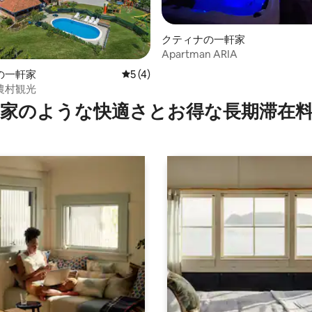
クティナの一軒家
Apartman ARIA
の一軒家
レビュー4件、5つ星中5つ星の平均評価
5 (4)
4.96つ星の平均評価
農村観光
家のような快⁠適⁠さ⁠とお⁠得⁠な長⁠期⁠滞⁠在料