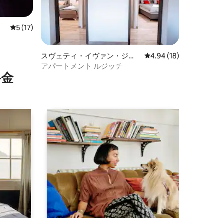
レビュー17件、5つ星中5つ星の平均評価
5 (17)
スヴェティ・イヴァン・ジャ
レビュー18件、5つ星
4.94 (18)
ブノのマンション・アパート
アパートメント ルジッチ
⁠金