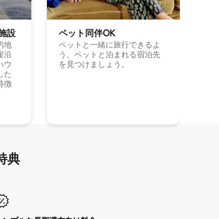
施⁠設
ペット同⁠伴OK
的地
ペットと一緒に旅行できるよ
崖沿
う、ペットと泊まれる宿泊先
ハウ
を見つけましょう。
した
特徴
特⁠典