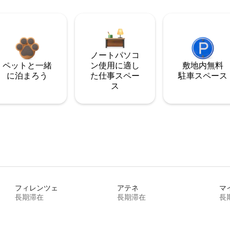
ノートパソコ
ペットと一緒
ン使用に適し
敷地内無料
に泊まろう
た仕事スペー
駐⁠車ス⁠ペ⁠ー⁠ス
ス
フィレンツェ
アテネ
マ
長期滞在
長期滞在
長