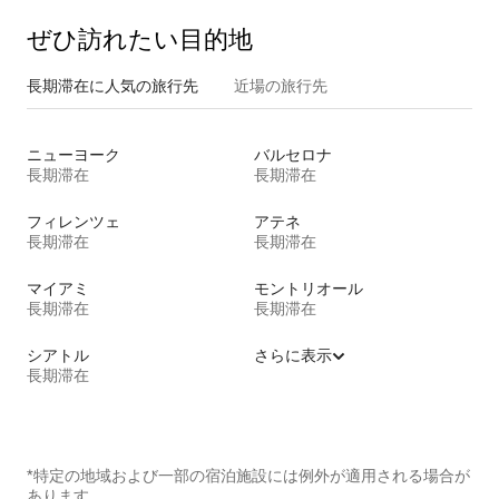
ぜひ訪⁠れ⁠た⁠い目⁠的⁠地
長期滞在に人気の旅行先
近場の旅行先
ニューヨーク
バルセロナ
長期滞在
長期滞在
フィレンツェ
アテネ
長期滞在
長期滞在
マイアミ
モントリオール
長期滞在
長期滞在
シアトル
さらに表示
長期滞在
*特定の地域および一部の宿泊施設には例外が適用される場合が
あります。