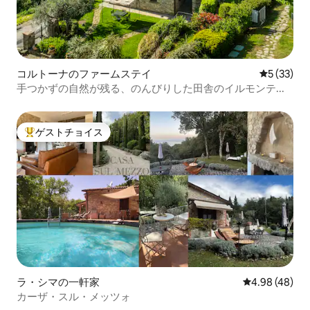
コルトーナのファームステイ
レビュー3
5 (33)
手つかずの自然が残る、のんびりした田舎のイルモンテ...
ゲストチョイス
大好評のゲストチョイスです。
ラ・シマの一軒家
レビュー48件
4.98 (48)
カーザ・スル・メッツォ