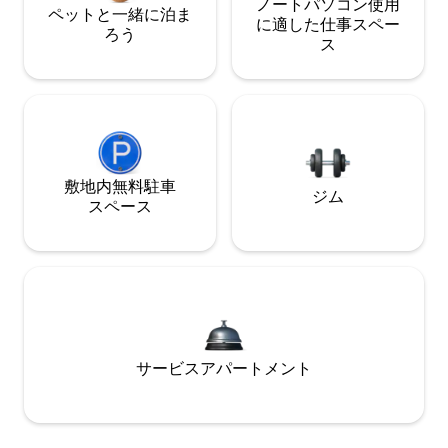
ノートパソコン使用
ペットと一緒に泊ま
に適した仕事スペー
ろう
ス
敷地内無料駐⁠車
ジム
ス⁠ペ⁠ー⁠ス
サービスアパートメント