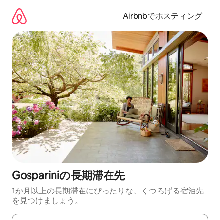
コ
ン
Airbnbでホスティング
テ
ン
ツ
に
ス
キ
ッ
プ
Gospariniの長期滞在先
1か月以上の長期滞在にぴったりな、くつろげる宿泊先
を見つけましょう。