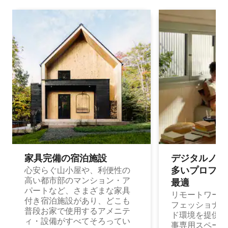
家具完備の宿⁠泊⁠施⁠設
デジタルノマド
多⁠いプ⁠ロ⁠フ⁠ェ⁠
心安らぐ山小屋や、利便性の
高い都市部のマンション・ア
最⁠適
パートなど、さまざまな家具
リモートワーク
付き宿泊施設があり、どこも
フェッショナル
普段お家で使用するアメニテ
ド環境を提供する
ィ・設備がすべてそろってい
事専用スペース