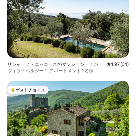
リシャーノ・ニッコーネのマンション・アパー
レビュー34件
4.97 (34)
ト
ヴィラ・ペルジーニ アパートメント 2名様
ゲストチョイス
大好評のゲストチョイスです。