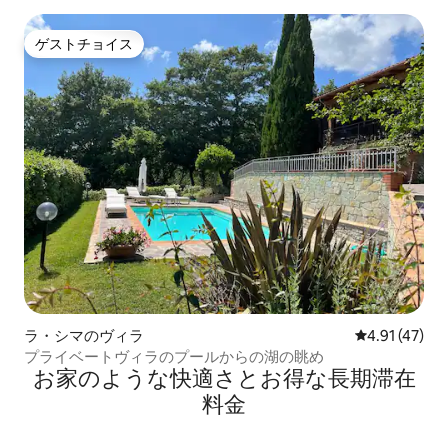
ゲストチョイス
ゲストチョイス
ラ・シマのヴィラ
レビュー47件
4.91 (47)
プライベートヴィラのプールからの湖の眺め
お家のような快⁠適⁠さ⁠とお⁠得⁠な長⁠期⁠滞⁠在
料⁠金