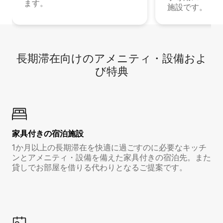
ます。
施設です。
長期滞在向け⁠のア⁠メ⁠ニ⁠テ⁠ィ⁠・設⁠備⁠およ
び特⁠典
家具付き⁠の宿⁠泊⁠施⁠設
1か月以上の長期滞在を快適に過ごすのに必要なキッチ
ンとアメニティ・設備を備えた家具付きの宿泊先。また
貸しでお部屋を借りる代わりとなるご提案です。