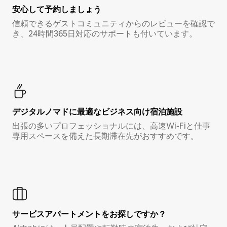
安心して予約しましょう
信頼できるゲストコミュニティからのレビューを確認で
き、24時間365日対応のサポートも付いています。
デジタルノマド⁠に最⁠適⁠なビ⁠ジ⁠ネ⁠ス⁠向⁠け宿⁠泊⁠施⁠設
出張の多いプロフェッショナルには、高速Wi-Fiと仕事
専用スペースを備えた長期滞在先がおすすめです。
サービスアパートメントをお探しですか？