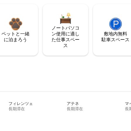
ノートパソコ
ペットと一緒
ン使用に適し
敷地内無料
に泊まろう
た仕事スペー
駐⁠車ス⁠ペ⁠ー⁠ス
ス
フィレンツェ
アテネ
マ
長期滞在
長期滞在
長