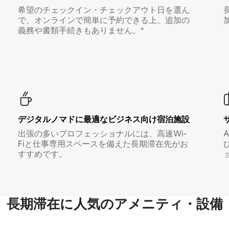
希望のチェックイン・チェックアウト日を選ん
で、オンラインで簡単に予約できる上、追加の
義務や書類手続きもありません。*
デジタルノマド⁠に最⁠適⁠なビ⁠ジ⁠ネ⁠ス⁠向⁠け宿⁠泊⁠施⁠設
出張の多いプロフェッショナルには、高速Wi-
Fiと仕事専用スペースを備えた長期滞在先がお
すすめです。
長期滞在に人気のアメニティ・設備