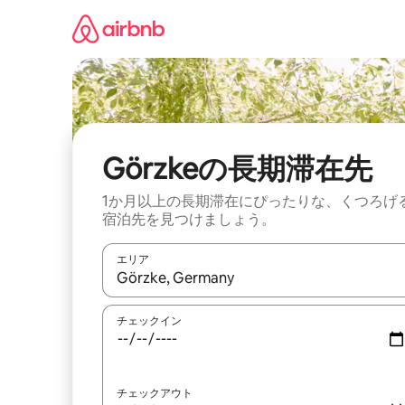
コ
ン
テ
ン
ツ
に
ス
キ
ッ
Görzkeの長期滞在先
プ
1か月以上の長期滞在にぴったりな、くつろげ
宿泊先を見つけましょう。
エリア
検索結果が表示されたら、上下の矢印キーを使っ
チェックイン
チェックアウト