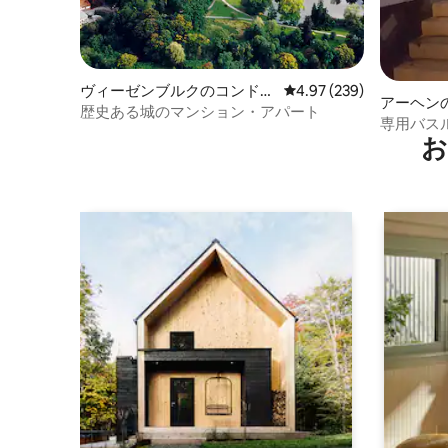
ヴィーゼンブルクのコンドミ
レビュー239件、5つ星
4.97 (239)
アーヘン
ニアム
歴史ある城のマンション・アパート
専用バス
お