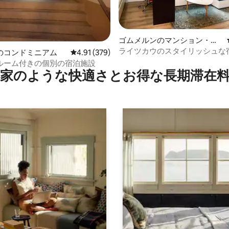
ゴムメルンのマンション・ア
中4.97つ星の平均評価
パート
ライツカウのスタイリッシュな
のコンドミニアム
レビュー379件、5つ星中4.91つ星の平均評価
4.91 (379)
ルーム付きの個別の宿泊施設
家のような快⁠適⁠さ⁠とお⁠得⁠な長⁠期⁠滞⁠在料