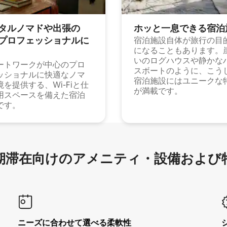
タルノマドや出⁠張⁠の
ホッと一⁠息⁠で⁠き⁠る宿⁠泊
⁠ロ⁠フ⁠ェ⁠ッ⁠シ⁠ョ⁠ナ⁠ル⁠に
宿泊施設自体が旅行の目
になることもあります。
いのログハウスや静かな
ートワークが中心のプロ
スボートのように、こう
ッショナルに快適なノマ
宿泊施設にはユニークな
境を提供する、Wi-Fiと仕
が満載です。
用スペースを備えた宿泊
です。
滞在向け⁠のア⁠メ⁠ニ⁠テ⁠ィ⁠・設⁠備⁠および
ニーズに合わせて選べる柔軟性