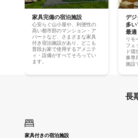
家具完備の宿⁠泊⁠施⁠設
デジ
多⁠いプ
心安らぐ山小屋や、利便性の
高い都市部のマンション・ア
最⁠適
パートなど、さまざまな家具
リモ
付き宿泊施設があり、どこも
フェ
普段お家で使用するアメニテ
ド環
ィ・設備がすべてそろってい
事専
ます。
施設
長期
家具付き⁠の宿⁠泊⁠施⁠設