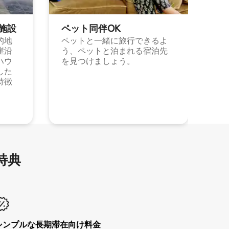
施⁠設
ペット同⁠伴OK
的地
ペットと一緒に旅行できるよ
崖沿
う、ペットと泊まれる宿泊先
ハウ
を見つけましょう。
した
特徴
特⁠典
シンプルな長期滞在向け料金