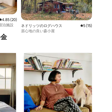
レビュー20件、5つ星中4.85つ星の平均評価
4.85 (20)
宿泊施設
ネドリッツのログハウス
レビュー15件、5
5 (15)
居心地の良い森小屋
⁠金