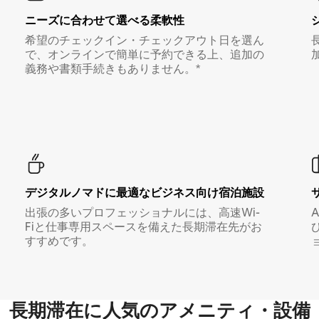
ニーズに合わせて選べる柔軟性
希望のチェックイン・チェックアウト日を選ん
で、オンラインで簡単に予約できる上、追加の
義務や書類手続きもありません。*
デジタルノマド⁠に最⁠適⁠なビ⁠ジ⁠ネ⁠ス⁠向⁠け宿⁠泊⁠施⁠設
出張の多いプロフェッショナルには、高速Wi-
Fiと仕事専用スペースを備えた長期滞在先がお
すすめです。
長期滞在に人気のアメニティ・設備