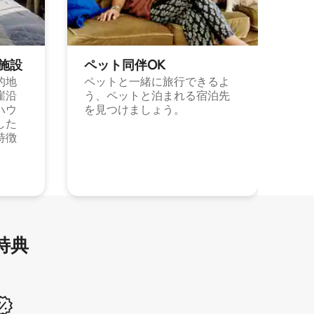
施⁠設
ペット同⁠伴OK
的地
ペットと一緒に旅行できるよ
崖沿
う、ペットと泊まれる宿泊先
ハウ
を見つけましょう。
した
特徴
特⁠典