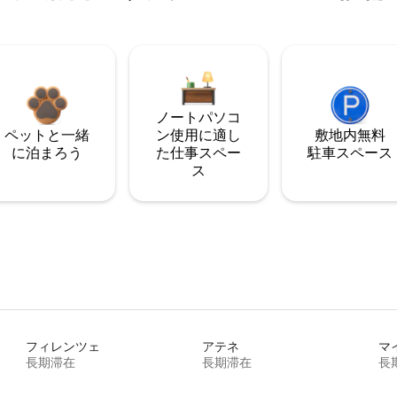
ノートパソコ
ペットと一緒
ン使用に適し
敷地内無料
に泊まろう
た仕事スペー
駐⁠車ス⁠ペ⁠ー⁠ス
ス
フィレンツェ
アテネ
マ
長期滞在
長期滞在
長