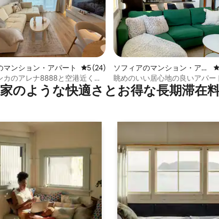
のマンション・アパート
レビュー24件、5つ星中5つ星の平均評価
5 (24)
ソフィアのマンション・アパ
中4.92つ星の平均評価
ート
カのアレナ8888と空港近くの1
眺めのいい居心地の良いアパー
家のような快⁠適⁠さ⁠とお⁠得⁠な長⁠期⁠滞⁠在料
ム｜Wi-Fi