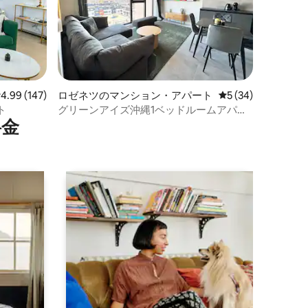
レビュー147件、5つ星中4.99つ星の平均評価
4.99 (147)
ロゼネツのマンション・アパート
レビュー34件、5
5 (34)
ト
グリーンアイズ沖縄1ベッドルームアパー
⁠金
トメント｜無料駐車場