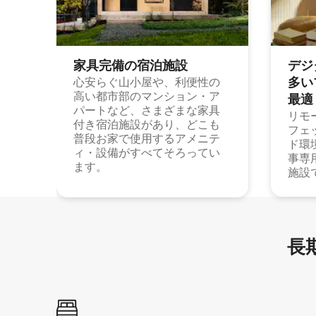
家具完備の宿⁠泊⁠施⁠設
デジ
多⁠いプ
心安らぐ山小屋や、利便性の
高い都市部のマンション・ア
最⁠適
パートなど、さまざまな家具
リモ
付き宿泊施設があり、どこも
フェ
普段お家で使用するアメニテ
ド環
ィ・設備がすべてそろってい
事専
ます。
施設
長期