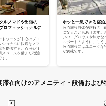
タルノマドや出⁠張⁠の
ホッと一⁠息⁠で⁠き⁠る宿⁠泊
⁠ロ⁠フ⁠ェ⁠ッ⁠シ⁠ョ⁠ナ⁠ル⁠に
宿泊施設自体が旅行の目
になることもあります。
いのログハウスや静かな
ートワークが中心のプロ
スボートのように、こう
ッショナルに快適なノマ
宿泊施設にはユニークな
境を提供する、Wi-Fiと仕
が満載です。
用スペースを備えた宿泊
です。
滞在向け⁠のア⁠メ⁠ニ⁠テ⁠ィ⁠・設⁠備⁠および