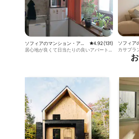
ソフィア
ソフィアのマンション・アパ
レビュー131件、5つ星
4.92 (131)
ート
カサブラン
居心地が良くて日当たりの良いアパート
お
ベッドルー
です