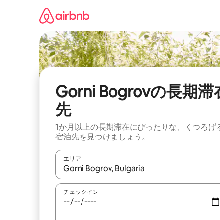
コ
ン
テ
ン
ツ
に
ス
キ
ッ
Gorni Bogrovの長期滞
プ
先
1か月以上の長期滞在にぴったりな、くつろげ
宿泊先を見つけましょう。
エリア
検索結果が表示されたら、上下の矢印キーを使っ
チェックイン