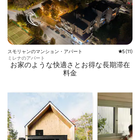
スモリャンのマンション・アパート
レビュー1
5 (11)
ミレナのアパート
お家のような快⁠適⁠さ⁠とお⁠得⁠な長⁠期⁠滞⁠在
料⁠金