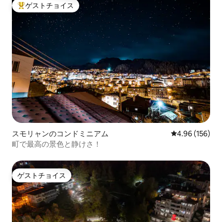
ゲストチョイス
大好評のゲストチョイスです。
スモリャンのコンドミニアム
レビュー156件
4.96 (156)
町で最高の景色と静けさ！
ゲストチョイス
ゲストチョイス