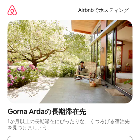
コ
ン
Airbnbでホスティング
テ
ン
ツ
に
ス
キ
ッ
プ
Gorna Ardaの長期滞在先
1か月以上の長期滞在にぴったりな、くつろげる宿泊先
を見つけましょう。