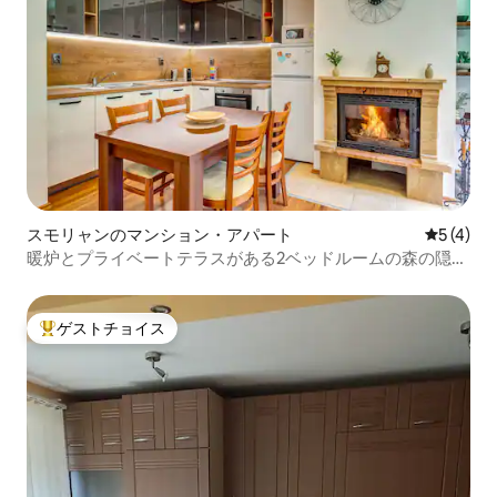
スモリャンのマンション・アパート
レビュー
5 (4)
暖炉とプライベートテラスがある2ベッドルームの森の隠れ
家
ゲストチョイス
大好評のゲストチョイスです。