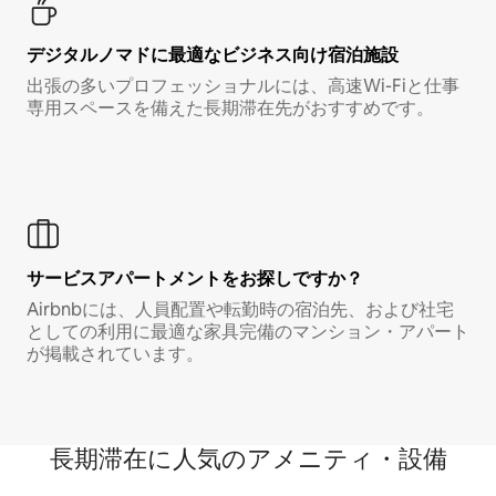
デジタルノマド⁠に最⁠適⁠なビ⁠ジ⁠ネ⁠ス⁠向⁠け宿⁠泊⁠施⁠設
出張の多いプロフェッショナルには、高速Wi-Fiと仕事
専用スペースを備えた長期滞在先がおすすめです。
サービスアパートメントをお探しですか？
Airbnbには、人員配置や転勤時の宿泊先、および社宅
としての利用に最適な家具完備のマンション・アパート
が掲載されています。
長期滞在に人気のアメニティ・設備