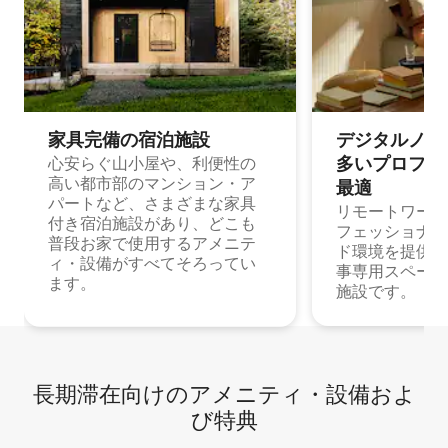
家具完備の宿⁠泊⁠施⁠設
デジタルノマド
多⁠いプ⁠ロ⁠フ⁠ェ⁠
心安らぐ山小屋や、利便性の
高い都市部のマンション・ア
最⁠適
パートなど、さまざまな家具
リモートワーク
付き宿泊施設があり、どこも
フェッショナル
普段お家で使用するアメニテ
ド環境を提供する
ィ・設備がすべてそろってい
事専用スペース
ます。
施設です。
長期滞在向け⁠のア⁠メ⁠ニ⁠テ⁠ィ⁠・設⁠備⁠およ
び特⁠典