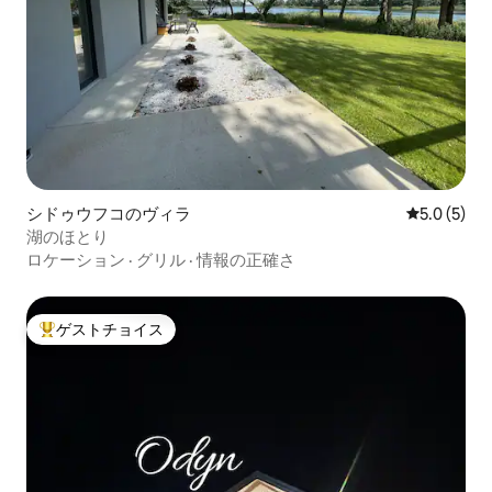
シドゥウフコのヴィラ
レビュー5
5.0 (5)
湖のほとり
ロケーション
·
グリル
·
情報の正確さ
ゲストチョイス
大好評のゲストチョイスです。