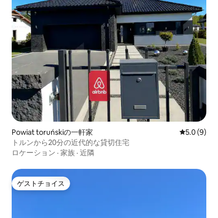
Powiat toruńskiの一軒家
レビュー9
5.0 (9)
トルンから20分の近代的な貸切住宅
ロケーション
·
家族
·
近隣
ゲストチョイス
ゲストチョイス