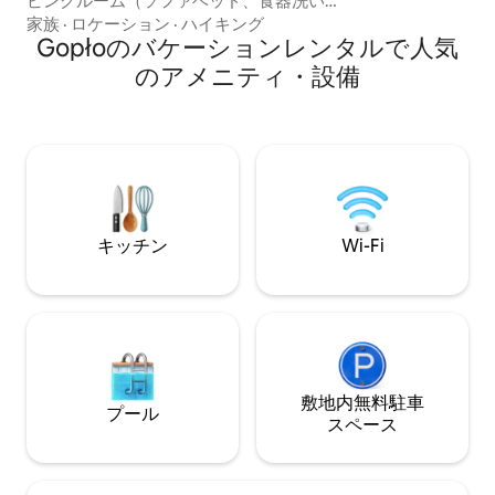
ビングルーム（ソファベッド、食器洗い
機、オーブン、IHコンロ、食器、大型冷
家族
·
ロケーション
·
ハイキング
蔵庫、コーヒーメーカー）。 シャワーと
Gopłoのバケーションレンタルで人気
トイレ付きのバスルーム、快適な家具付
のアメニティ・設備
きのテラス、 外には大きなテーブル、デ
ッキチェア、グリルがあります。小屋は
湖から100メートルのところにあります。
近くには所有者の家だけがあります 静か
で、平和で、自然との接触、散歩、サイ
クリング、魚、キノコが好きな方に最適
です。 橋、焚き火 お越しください
キッチン
Wi-Fi
敷地内無料駐⁠車
プール
ス⁠ペ⁠ー⁠ス