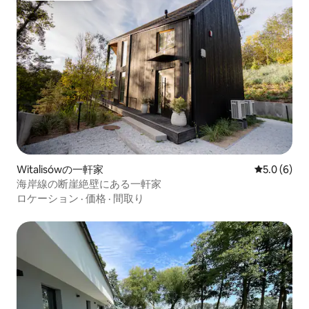
Witalisówの一軒家
レビュー6
5.0 (6)
海岸線の断崖絶壁にある一軒家
ロケーション
·
価格
·
間取り