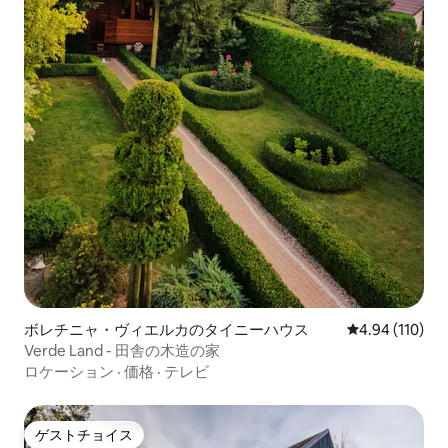
ボレチニャ・ヴィエルカのタイニーハウス
レビュー110件
4.94 (110)
Verde Land - 田舎の木造の家
ロケーション
·
価格
·
テレビ
ゲストチョイス
ゲストチョイス