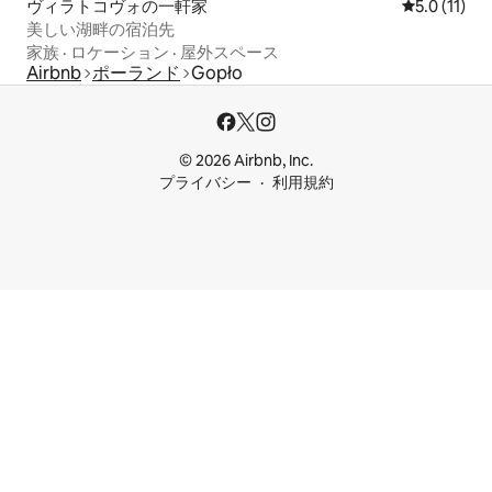
ヴィラトコヴォの一軒家
レビュー11
5.0 (11)
美しい湖畔の宿泊先
家族
·
ロケーション
·
屋外スペース
Airbnb
ポーランド
Gopło
© 2026 Airbnb, Inc.
プライバシー
利用規約