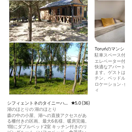
Toruńのマンシ
ト
駐車スペース付き
エレベーター付き
快適なアパートを
ます。ゲストは、
チン、ベッドルー
できます。リビン
ロケーション
·
価
ベッド、テレビ、
ィ
アがあります。キ
ンロ、オーブン、
シフィェントネのタイニーハウ
レビュー36件、5つ星中5.0
5.0 (36)
用品、食器、大き
ス
湖のほとりの 湖のほとり
っています。 追加の設備は、アイロン、
森の中の小屋、湖への直接アクセスがあ
アイロン台、ヘア
る柵付きの区画、最大6名様、暖房完備。
タル料金には、寝
1階にダブルベッド2室 キッチン付きのリ
います。