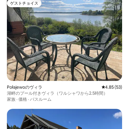
ゲストチョイス
ゲストチョイス
Połajewoのヴィラ
レビュー53件
4.85 (53)
湖畔のプール付きヴィラ（ワルシャワから2.5時間）
家族
·
価格
·
バスルーム