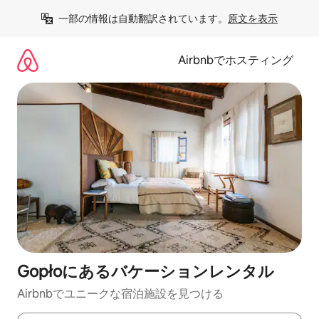
コ
一部の情報は自動翻訳されています。
原文を表示
ン
テ
ン
Airbnbでホスティング
ツ
に
ス
キ
ッ
プ
Gopłoにあるバケーションレンタル
Airbnbでユニークな宿泊施設を見つける