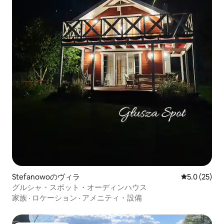
Stefanowoのヴィラ
レビュー25
5.0 (25)
グルシャ・スポット・オーディンハウス
家族
·
ロケーション
·
アメニティ・設備