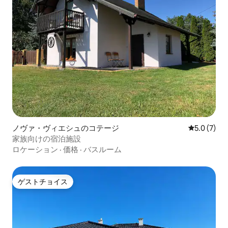
ノヴァ・ヴィエシュのコテージ
レビュー7
5.0 (7)
家族向けの宿泊施設
ロケーション
·
価格
·
バスルーム
ゲストチョイス
ゲストチョイス