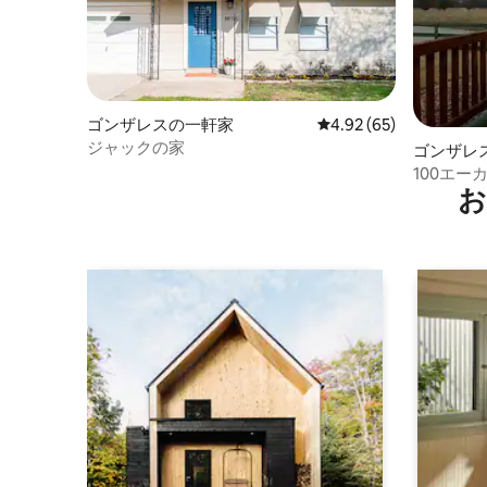
ゴンザレスの一軒家
レビュー65件、5つ星中
4.92 (65)
ジャックの家
ゴンザレ
100エ
お
ートキャ