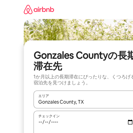
コ
ン
テ
ン
ツ
に
ス
キ
ッ
Gonzales Countyの長
プ
滞在先
1か月以上の長期滞在にぴったりな、くつろげ
宿泊先を見つけましょう。
エリア
検索結果が表示されたら、上下の矢印キーを使っ
チェックイン