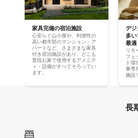
家具完備の宿⁠泊⁠施⁠設
デジ
多⁠いプ
心安らぐ山小屋や、利便性の
高い都市部のマンション・ア
最⁠適
パートなど、さまざまな家具
リモ
付き宿泊施設があり、どこも
フェ
普段お家で使用するアメニテ
ド環
ィ・設備がすべてそろってい
事専
ます。
施設
長期