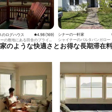
4.92つ星の平均評価
シナーの一軒家
スのログハウス
レビュー169件、5つ星中4.98つ星の平均評価
4.98 (169)
シャイナーのバルタバンガロー
ーカーの敷地にある田舎のプライベ
家のような快⁠適⁠さ⁠とお⁠得⁠な長⁠期⁠滞⁠在料
ビン！