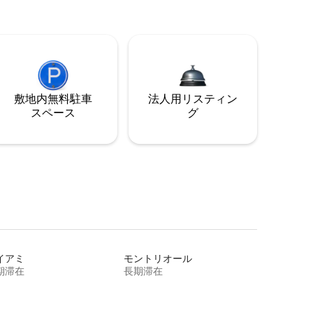
敷地内無料駐⁠車
法人用リスティン
ス⁠ペ⁠ー⁠ス
グ
イアミ
モントリオール
期滞在
長期滞在