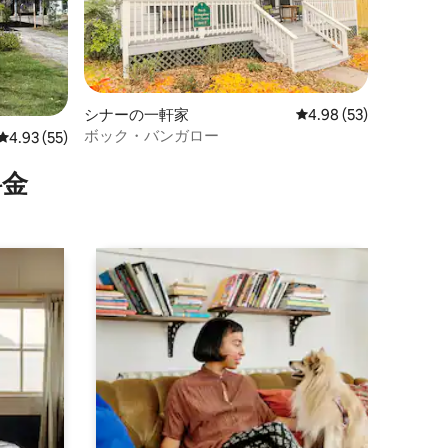
シナーの一軒家
レビュー53件、5つ星
4.98 (53)
ボック・バンガロー
レビュー55件、5つ星中4.93つ星の平均評価
4.93 (55)
⁠金