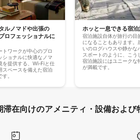
タルノマドや出⁠張⁠の
ホッと一⁠息⁠で⁠き⁠る宿⁠泊
⁠ロ⁠フ⁠ェ⁠ッ⁠シ⁠ョ⁠ナ⁠ル⁠に
宿泊施設自体が旅行の目
になることもあります。
いのログハウスや静かな
ートワークが中心のプロ
スボートのように、こう
ッショナルに快適なノマ
宿泊施設にはユニークな
境を提供する、Wi-Fiと仕
が満載です。
用スペースを備えた宿泊
です。
滞在向け⁠のア⁠メ⁠ニ⁠テ⁠ィ⁠・設⁠備⁠および