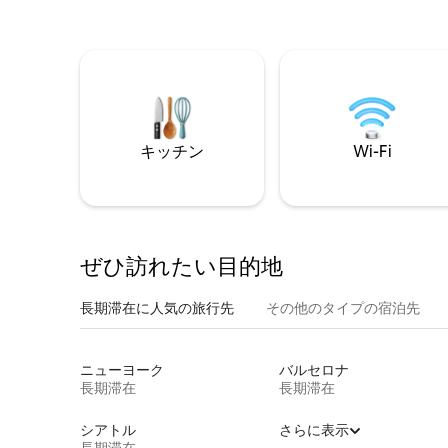
キッチン
Wi-Fi
ぜひ訪⁠れ⁠た⁠い目⁠的⁠地
長期滞在に人気の旅行先
その他のタ⁠イ⁠プ⁠の宿⁠泊⁠先
ニューヨーク
バルセロナ
長期滞在
長期滞在
シアトル
さらに表示
長期滞在