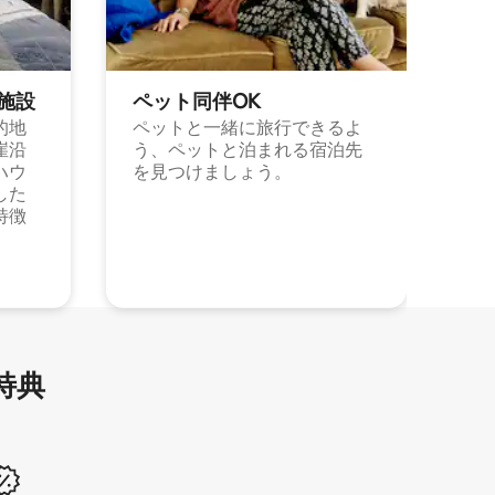
施⁠設
ペット同⁠伴OK
的地
ペットと一緒に旅行できるよ
崖沿
う、ペットと泊まれる宿泊先
ハウ
を見つけましょう。
した
特徴
特⁠典