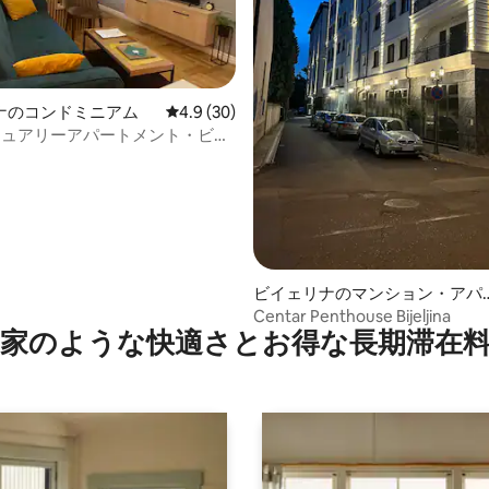
ナのコンドミニアム
レビュー30件、5つ星中4.9つ星の平均評価
4.9 (30)
ジュアリーアパートメント・ビエ
つ星中5つ星の平均評価
ビイェリナのマンション・アパ
ト
Centar Penthouse Bijeljina
家のような快⁠適⁠さ⁠とお⁠得⁠な長⁠期⁠滞⁠在料