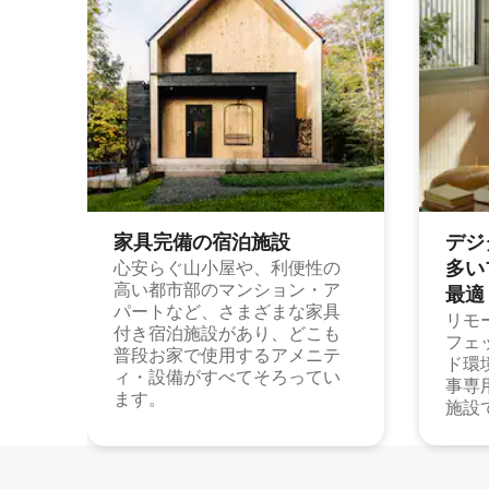
家具完備の宿⁠泊⁠施⁠設
デジ
多⁠いプ
心安らぐ山小屋や、利便性の
高い都市部のマンション・ア
最⁠適
パートなど、さまざまな家具
リモ
付き宿泊施設があり、どこも
フェ
普段お家で使用するアメニテ
ド環
ィ・設備がすべてそろってい
事専
ます。
施設