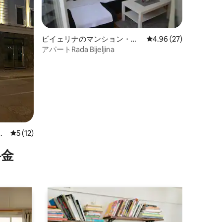
ビイェリナのマンション・ア
レビュー27件、5つ星
4.96 (27)
パート
アパートRada Bijeljina
ー
レビュー12件、5つ星中5つ星の平均評価
5 (12)
⁠金