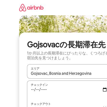
コ
ン
テ
ン
ツ
に
ス
キ
ッ
Gojsovacの長期滞在先
プ
1か月以上の長期滞在にぴったりな、くつろげ
宿泊先を見つけましょう。
エリア
検索結果が表示されたら、上下の矢印キーを使っ
チェックイン
チェックアウト