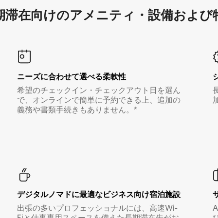
滞在向け⁠のア⁠メ⁠ニ⁠テ⁠ィ⁠・設⁠備⁠および
ニーズに合わせて選べる柔軟性
希望のチェックイン・チェックアウト日を選ん
で、オンラインで簡単に予約できる上、追加の
義務や書類手続きもありません。*
デジタルノマド⁠に最⁠適⁠なビ⁠ジ⁠ネ⁠ス⁠向⁠け宿⁠泊⁠施⁠設
出張の多いプロフェッショナルには、高速Wi-
Fiと仕事専用スペースを備えた長期滞在先がお