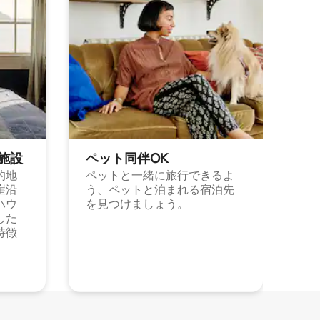
施⁠設
ペット同⁠伴OK
的地
ペットと一緒に旅行できるよ
崖沿
う、ペットと泊まれる宿泊先
ハウ
を見つけましょう。
した
特徴