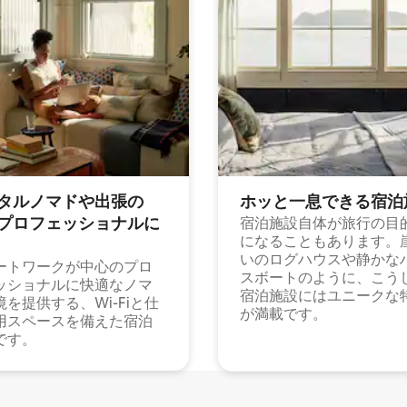
タルノマドや出⁠張⁠の
ホッと一⁠息⁠で⁠き⁠る宿⁠泊
⁠ロ⁠フ⁠ェ⁠ッ⁠シ⁠ョ⁠ナ⁠ル⁠に
宿泊施設自体が旅行の目
になることもあります。
いのログハウスや静かな
ートワークが中心のプロ
スボートのように、こう
ッショナルに快適なノマ
宿泊施設にはユニークな
境を提供する、Wi-Fiと仕
が満載です。
用スペースを備えた宿泊
です。