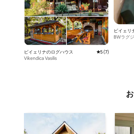
ビイェリ
BWラグ
リーナ
ビイェリナのログハウス
レビュー7件、5
5 (7)
Vikendica Vasilis
お