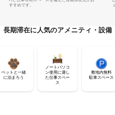
すすめです。
長期滞在に人気のアメニティ・設備
ノートパソコ
ペットと一緒
ン使用に適し
敷地内無料
に泊まろう
た仕事スペー
駐⁠車ス⁠ペ⁠ー⁠ス
ス