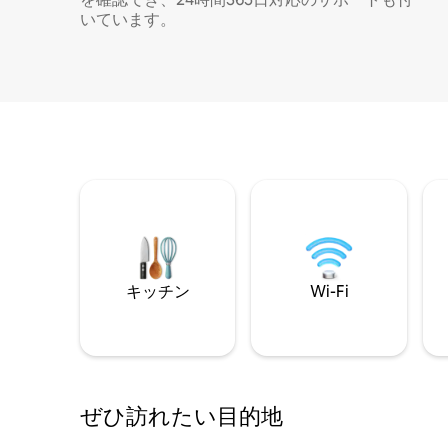
いています。
キッチン
Wi-Fi
ぜひ訪⁠れ⁠た⁠い目⁠的⁠地