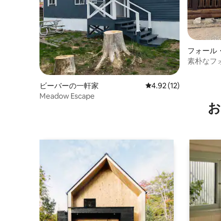
フォール
ハウス
素朴なフ
電7/2026
ビーバーの一軒家
レビュー12件、5つ星中
4.92 (12)
Meadow Escape
お