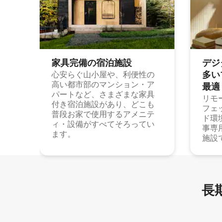
家具完備の宿⁠泊⁠施⁠設
デジ
多⁠いプ
心安らぐ山小屋や、利便性の
高い都市部のマンション・ア
最⁠適
パートなど、さまざまな家具
リモ
付き宿泊施設があり、どこも
フェ
普段お家で使用するアメニテ
ド環
ィ・設備がすべてそろってい
事専
ます。
施設
長期