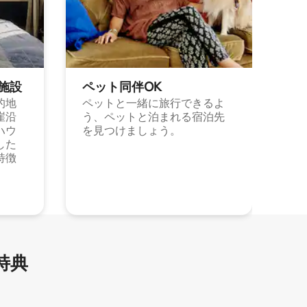
施⁠設
ペット同⁠伴OK
的地
ペットと一緒に旅行できるよ
崖沿
う、ペットと泊まれる宿泊先
ハウ
を見つけましょう。
した
特徴
特⁠典