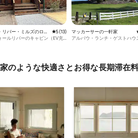
・リバー・ミルズのログ
レビュー13件、5つ星中5つ星の平均評価
5 (13)
マッカーサーの一軒家
ォールリバーのキャビン（EV充
アルバウ・ランチ・ゲストハウ
）
4.92つ星の平均評価
家のような快⁠適⁠さ⁠とお⁠得⁠な長⁠期⁠滞⁠在料