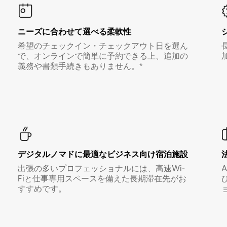
ニーズに合わせて選べる柔軟性
希望のチェックイン・チェックアウト日を選ん
で、オンラインで簡単に予約できる上、追加の
義務や書類手続きもありません。*
デジタルノマド⁠に最⁠適⁠なビ⁠ジ⁠ネ⁠ス⁠向⁠け宿⁠泊⁠施⁠設
出張の多いプロフェッショナルには、高速Wi-
Fiと仕事専用スペースを備えた長期滞在先がお
すすめです。