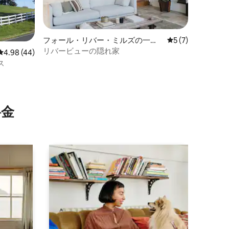
フォール・リバー・ミルズの一軒
レビュー7件、5
5 (7)
家
リバービューの隠れ家
レビュー44件、5つ星中4.98つ星の平均評価
4.98 (44)
ス
⁠金