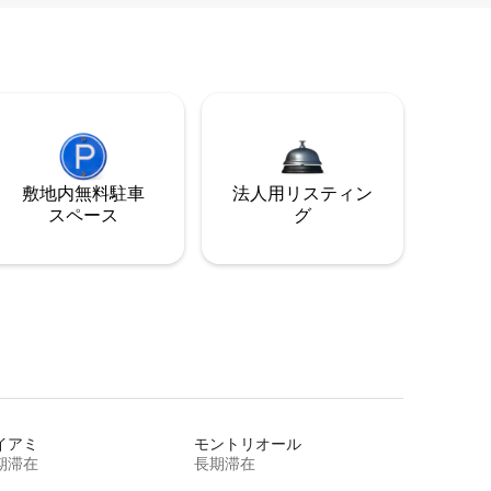
敷地内無料駐⁠車
法人用リスティン
ス⁠ペ⁠ー⁠ス
グ
イアミ
モントリオール
期滞在
長期滞在