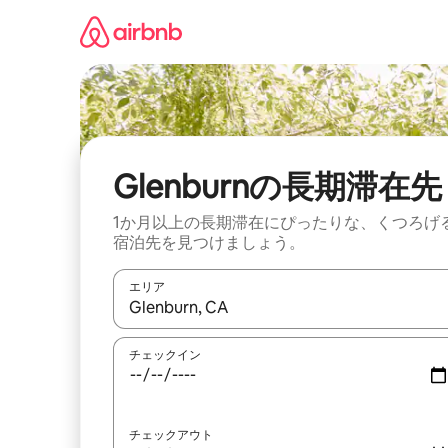
コ
ン
テ
ン
ツ
に
ス
キ
ッ
Glenburnの長期滞在先
プ
1か月以上の長期滞在にぴったりな、くつろげ
宿泊先を見つけましょう。
エリア
検索結果が表示されたら、上下の矢印キーを使っ
チェックイン
チェックアウト