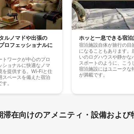
タルノマドや出⁠張⁠の
ホッと一⁠息⁠で⁠き⁠る宿⁠泊
⁠ロ⁠フ⁠ェ⁠ッ⁠シ⁠ョ⁠ナ⁠ル⁠に
宿泊施設自体が旅行の目
になることもあります。
いのログハウスや静かな
ートワークが中心のプロ
スボートのように、こう
ッショナルに快適なノマ
宿泊施設にはユニークな
境を提供する、Wi-Fiと仕
が満載です。
用スペースを備えた宿泊
です。
滞在向け⁠のア⁠メ⁠ニ⁠テ⁠ィ⁠・設⁠備⁠および