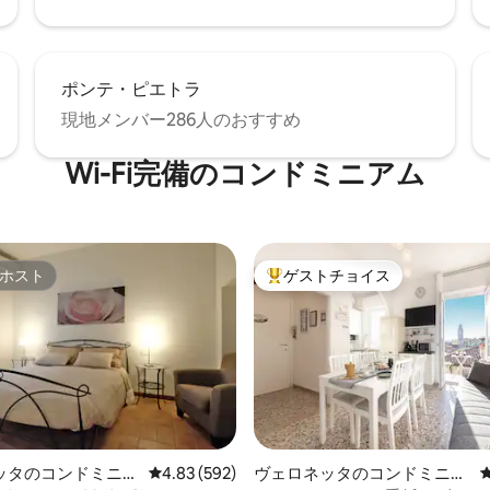
ポンテ・ピエトラ
現地メンバー286人のおすすめ
Wi-Fi完備のコンドミニアム
ホスト
ゲストチョイス
ホスト
大好評のゲストチョイスです。
4.96つ星の平均評価
ッタのコンドミニア
レビュー592件、5つ星中4.83つ星の平均評価
4.83 (592)
ヴェロネッタのコンドミニア