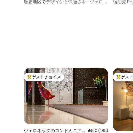
ム
ム
歴史地区でデザインと快適さを - ヴェロネ
宿泊先 Pont
ッタ
IT023091c
ゲストチョイス
ゲス
大好評のゲストチョイスです。
大好評の
ヴェロネッタのコンドミニア
レビュー185件、5つ星
5.0 (185)