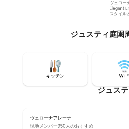
ヴェローナの
家具や設備、各種アクセサリー、Wi - Fi、
Elegan
カバー付き駐車スペース（有料）など、
スタイル
あらゆる快適さが備わっています。 中に
す。クオ
は、キッチン付きリビングルーム、マス
ゲスト向けに
ターベッドルーム、バスルーム、リラク
アムな休
ゼーションエリア付きベッドルームがあ
ジュスティ庭園⁠周⁠辺⁠
ッパーを
ります。 この宿泊施設はZTLから約150メ
は専用バル
ートル（交通量が限られています）に位
ー：バス
置しており、歩いて5 ～ 10分で歴史的中心
ン。 • 
部で最も美しい目的地に到着できます。
外、50
戦略的な立地なので、ゲストは車で到着
ります。 料金（出発時の現金支払い）： •
し、約50メートル先の「パークアイラン
清掃料金：
ド」に駐車できます。 Ileanaさんはゲスト
3.50ユ
を歓迎します。滞在を楽しくするために
キッチン
Wi-F
必要に応じてサポートを提供します。
ジュスティ庭
ヴェローナアレーナ
現地メンバー950人のおすすめ