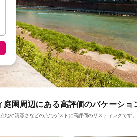
⁠周⁠辺⁠に⁠あ⁠る高⁠評⁠価⁠のバ⁠ケ⁠ー⁠シ⁠ョ⁠ン
立地や清潔さなどの点でゲストに高評価のリスティングです。