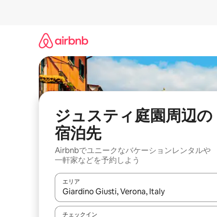
コ
ン
テ
ン
ツ
に
ス
キ
ッ
プ
ジュスティ庭園⁠周⁠辺⁠の
宿⁠泊⁠先
Airbnbでユニークなバ⁠ケ⁠ー⁠シ⁠ョ⁠ンレ⁠ン⁠タ⁠ルや
一⁠軒⁠家な⁠ど⁠を予⁠約⁠し⁠よ⁠う
エリア
検索結果が表示されたら、上下の矢印キーを使っ
チェックイン