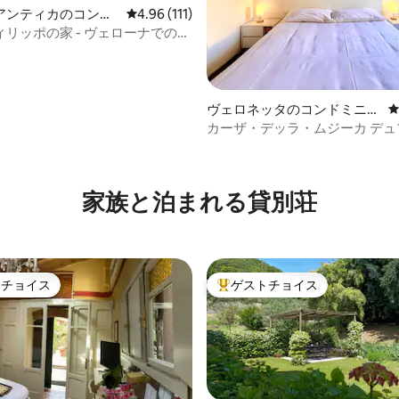
アンティカのコンド
レビュー111件、5つ星中4.96つ星の平均評価
4.96 (111)
リッポの家 - ヴェローナでの甘
ヴェロネッタのコンドミニア
ム
カーザ・デッラ・ムジーカ デュ
スロフト＆バルコニー 徒歩圏内
家族と泊まれる貸別荘
トチョイス
ゲストチョイス
ゲストチョイスです。
大好評のゲストチョイスです。