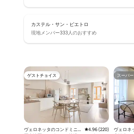
カステル・サン・ピエトロ
現地メンバー333人のおすすめ
ゲストチョイス
スーパー
ゲストチョイス
スーパー
ヴェロネッタのコンドミニア
レビュー220件、5つ星中
4.96 (220)
ヴェロネ