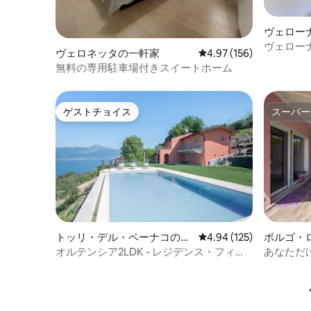
ヴェロー
ヴェロー
ヴェロネッタの一軒家
レビュー156件、5つ星
4.97 (156)
無料の専用駐車場付きスイートホーム
ゲストチョイス
スーパー
ゲストチョイス
スーパー
トッリ・デル・ベーナコの一
レビュー125件、5つ星
4.94 (125)
ボルゴ・
軒家
オルテンシア2LDK - レジデンス・フィオ
あなただ
ル・ディ・ラバンダ
ィラ！