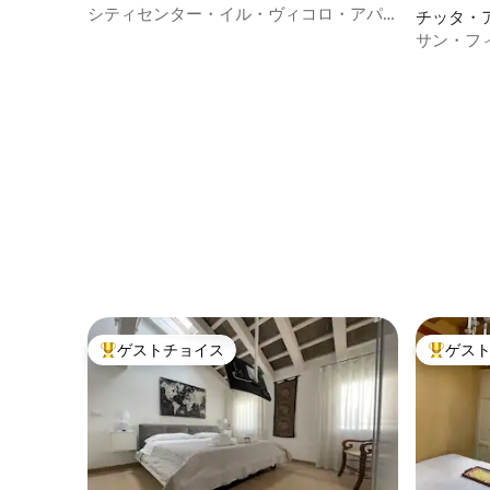
ム
シティセンター・イル・ヴィコロ・アパ
チッタ・
ートホテル・ヴェローナ 1ベッドルー
ミニアム
サン・フィ
ム 1W
い思い出
ゲストチョイス
ゲス
大好評のゲストチョイスです。
大好評の