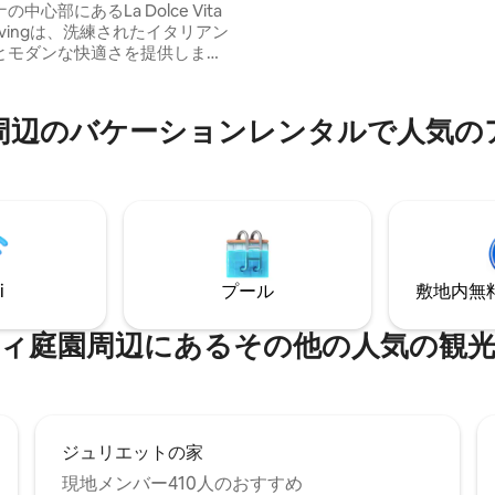
中心部にあるLa Dolce Vita
とシングルベッド2台のあるベ
t Livingは、洗練されたイタリアン
2室があります。 ガレージが含
とモダンな快適さを提供しま
すが、指定に従ってください。
リティと最高の立地を重視する
厳選されています。 • プレミ
息：5cmのメモリーフォームト
のバ⁠ケ⁠ー⁠シ⁠ョ⁠ン⁠レ⁠ン⁠タ⁠ル⁠で人⁠気⁠のア⁠
備えたベッドルーム2室（うち1室
コニー付き）。 • プライバシ
ルーム2室と設備の整ったキッチ
アクセス：ZTL（交通規制区域）
メートル先に公営無料駐車場があ
55ユーロ • 市税：1人1泊あたり
ーロ（最初の4泊分）。
i
プール
敷地内無料駐
園⁠周⁠辺⁠に⁠あ⁠るそ⁠の⁠他⁠の人⁠気⁠の観⁠光⁠
ジュリエットの家
現地メンバー410人のおすすめ