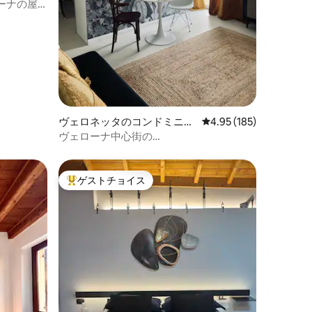
ーナの屋
ヴェロネッタのコンドミニア
レビュー185件、5つ星
4.95 (185)
ム
ヴェローナ中心街の
MUROPADRIstudio（I00440）
ゲストチョイス
大好評のゲストチョイスです。