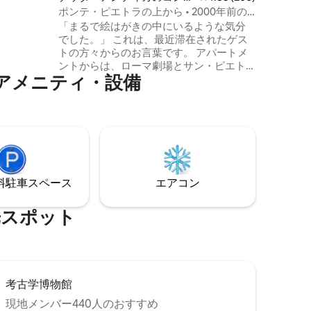
ッドルーム
ミニアム
ポンテ・ピエトラの上から • 2000年前の
まれていま
ローマの橋 • 眺望
「まるで絵はがきの中にいるような気分
でした。」 これは、最近滞在されたゲス
トの方々からのお言葉です。 アパートメ
ントからは、ローマ劇場とサン・ピエト
メ⁠ニ⁠テ⁠ィ⁠・⁠設⁠備
ロ城の珍しい眺望を楽しめます。 広い窓
ガラスを通して、リビングから寝室、バ
スルームまで、常にヴェローナが目の前
に広がります。 バルコニーからは、ヴェ
ローナの最も象徴的な景色を眺めること
ができます。 結婚のプロポーズや新婚旅
行など、特別な瞬間のために、まさにこ
の景色を選ぶゲストがいるのは偶然では
⁠車ス⁠ペ⁠ー⁠ス
エアコン
ありません。 ヴェローナを満喫できる最
高の場所。
ス⁠ポ⁠ッ⁠ト
考古学博物館
現地メンバー440人のおすすめ