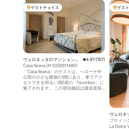
ゲストチョイス
ゲス
大好評のゲストチョイスです。
大好評の
ヴェロネッタのマンション・
レビュー157件、5つ星
4.97 (157)
アパート
Casa Ileana (M 0230911480)
「Casa Ileana」のゲストは、ベローナ中
心部の小さな建物の1階にあり、車でアク
セスできる明るい3部屋の「favorbox」に
魅了されます。 この宿泊施設は最近改装
され、テイストと洗練されており、美し
いヴェローナの中心部で静かさとスタイ
ルを求める人にとって理想的な宿泊先で
す。 私たちは、この快適な家から生まれ
ヴェロネ
る穏やかさに魅了されるよう、教育を受
アパート
ブティック
けて尊敬するカップルや家族を受け入れ
ピエトラ
La Dol
ています。 Casa Ileanaには、洗練された