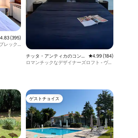
レビュー395件、5つ星中4.83つ星の平均評価
4.83 (395)
プレック
チッタ・アンティカのコンド
レビュー184件、5つ星
4.99 (184)
ミニアム
ロマンチックなデザイナーズロフト - ヴェ
ローナの素晴らしい眺め
ゲストチョイス
ゲストチョイス