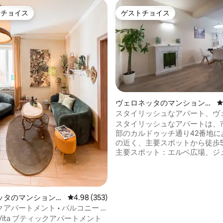
トチョイス
ゲストチョイス
ゲストチョイスです。
ゲストチョイス
中4.97つ星の平均評価
ヴェロネッタのマンション・
アパート
スタイリッシュなアパート、ヴ
中心部 023091-LOC-01879
スタイリッシュなアパートは、
部のカルドゥッチ通り42番地に
の近く、主要スポットから徒歩
主要スポット：エルベ広場、ジ
トの家、ローマ劇場、ジャルデ
ジウスティ、ピエトラ橋、サン
ロの丘（美しい展望台付き）。 
は110平方メートルで、玄関、
ッタのマンション・
レビュー353件、5つ星中4.98つ星の平均評価
4.98 (353)
室、キッチン、ダイニング、テレ
アパートメント • バルコニー •
インチ）とソファベッド（195 x 1
デッキ
ce Vita ブティックアパートメント
のあるリビングルーム、ダブル