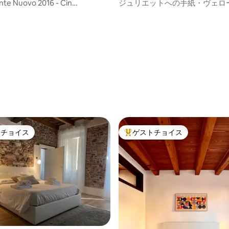
ム
e Nuovo 2016 - Cin
ジュリエットへの手紙・ヴェロ
2sjbtkqiu
上からの眺め
トチョイス
ゲストチョイス
ゲストチョイスです。
大好評のゲストチョイスです。
中5.0つ星の平均評価