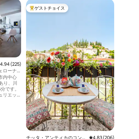
ヴェロネ
ゲストチョイス
ゲス
大好評のゲストチョイスです。
大好評
ム
ヴィラ・
ポンテ・
中世の城
れた魅力
れられな
のペント
トル）、
ラーレ図
サン・ジ
置してい
レビュー225件、5つ星中4.94つ星の平均評価
4.94 (225)
のむよう
ェローナ
す。この
市内中心
した環境
あり、川
史地区に
5分です。
適です。@v
ュリエッ
ィーノ・
・ピエト
フラット
バスルーム2
ビ（50
43 cm）
ベッド1台
チッタ・アンティカのコンド
レビュー206件、5つ星
4.83 (206)