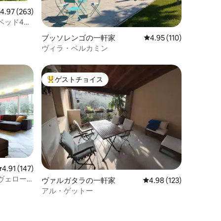
レビュー263件、5つ星中4.97つ星の平均評価
4.97 (263)
ベッド4
ブッソレンゴの一軒家
レビュー110件、5つ星
4.95 (110)
ヴィラ・ベルカミン
ゲストチョイス
大好評のゲストチョイスです。
レビュー147件、5つ星中4.91つ星の平均評価
4.91 (147)
ヴェロー
ヴァルガタラの一軒家
レビュー123件、5つ星
4.98 (123)
アル・ゲットー
ト