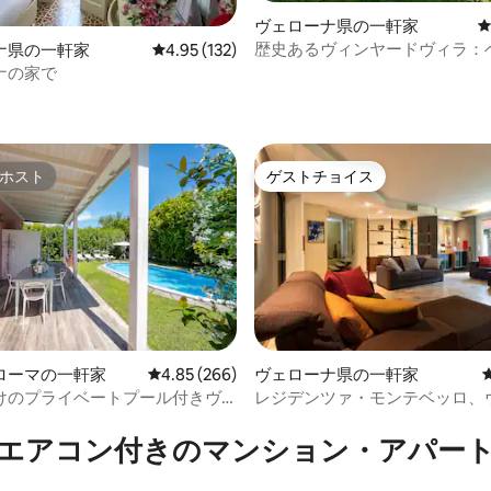
ヴェローナ県の一軒家
歴史あるヴィンヤードヴィラ：
ナ県の一軒家
レビュー132件、5つ星中4.95つ星の平均評価
4.95 (132)
台、バスルーム4室、庭
ナの家で
中4.97つ星の平均評価
ホスト
ゲストチョイス
ホスト
ゲストチョイス
中4.94つ星の平均評価
ローマの一軒家
レビュー266件、5つ星中4.85つ星の平均評価
4.85 (266)
ヴェローナ県の一軒家
けのプライベートプール付きヴ
レジデンツァ・モンテベッロ、
ナの中心
エアコン付きのマンション・アパー