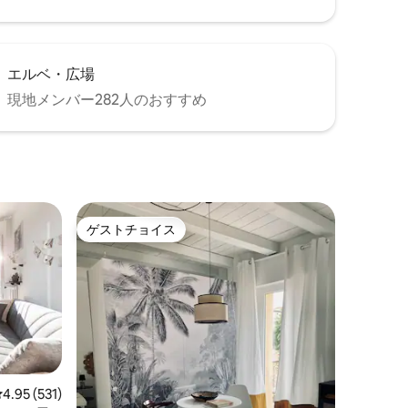
エルベ・広場
現地メンバー282人のおすすめ
ゲストチョイス
ゲストチョイス
レビュー531件、5つ星中4.95つ星の平均評価
4.95 (531)