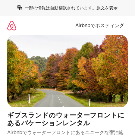
コ
一部の情報は自動翻訳されています。
原文を表示
ン
テ
ン
Airbnbでホスティング
ツ
に
ス
キ
ッ
プ
ギプスランドのウォーターフロントに
あるバケーションレンタル
Airbnbでウォーターフロントにあるユニークな宿泊施