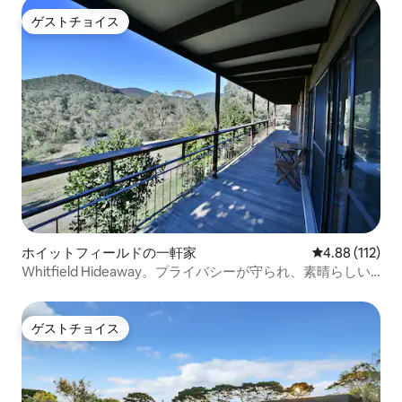
ゲストチョイス
ゲストチョイス
ホイットフィールドの一軒家
レビュー112件
4.88 (112)
Whitfield Hideaway。プライバシーが守られ、素晴らしい
景色です！
ゲストチョイス
ゲストチョイス