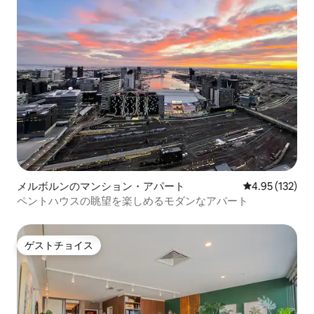
メルボルンのマンション・アパート
レビュー132件
4.95 (132)
ペントハウスの眺望を楽しめるモダンなアパート
ゲストチョイス
ゲストチョイス