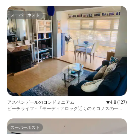
パートメント
スーパーホスト
スーパーホスト
アスペンデールのコンドミニアム
レビュー127
4.8 (127)
ビーチライフ - 「モーディアロック近くのミコノスの一
角！」
スーパーホスト
スーパーホスト