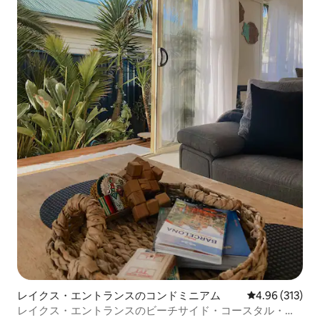
レイクス・エントランスのコンドミニアム
レビュー313件
4.96 (313)
レイクス・エントランスのビーチサイド・コースタル・ア