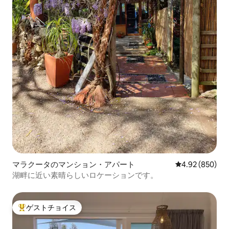
マラクータのマンション・アパート
レビュー850件
4.92 (850)
湖畔に近い素晴らしいロケーションです。
ゲストチョイス
大好評のゲストチョイスです。