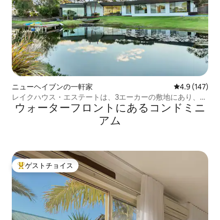
ニューヘイブンの一軒家
レビュー147
4.9 (147)
レイクハウス・エステートは、3エーカーの敷地にあり、専
ウォーターフロントにあるコンドミニ
用湖があります。
アム
ゲストチョイス
大好評のゲストチョイスです。