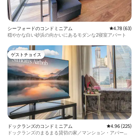
シーフォードのコンドミニアム
レビュー63件
4.78 (63)
穏やかな白い砂浜の向かいにあるモダンな2寝室アパート
ゲストチョイス
ゲストチョイス
ドックランズのコンドミニアム
レビュー225件
4.96 (225)
ドックランズのまるまる貸切の家／マンション・アパート
（無料駐車場付き）