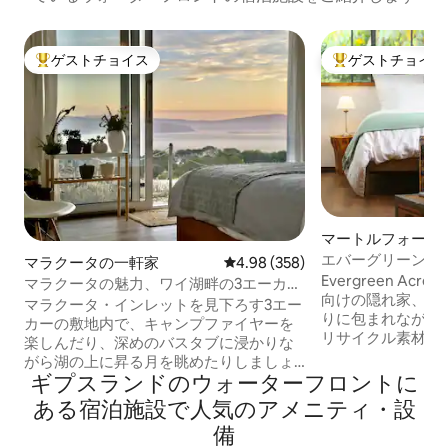
ゲストチョイス
ゲストチョイス
大好評のゲストチョイスです。
大好評のゲストチ
マートルフォード
ムステイ
エバーグリーン・エ
マラクータの一軒家
レビュー358件、5つ星中4.98
4.98 (358)
Nest」
Evergreen A
マラクータの魅力、ワイ湖畔の3エーカー
向けの隠れ家、The
の敷地、Wi-Fi、キングサイズベッド、電
マラクータ・インレットを見下ろす3エー
りに包まれながら
気自動車
カーの敷地内で、キャンプファイヤーを
リサイクル素材で
楽しんだり、深めのバスタブに浸かりな
ながら洗練された
がら湖の上に昇る月を眺めたりしましょ
ョンは、快適さ、
ギプスランドのウォーターフロントに
う。カンガルー、オオハシやワシと触れ
融合しています。
合い、お庭で採集しながら元気を取り戻
ある宿泊施設で人気のアメニティ・設
ク沿いのホビーフ
しましょう。水辺まで散歩したり、カヤ
備
ファロー山の景色
ックを出したり、夕食を捕まえたり、白