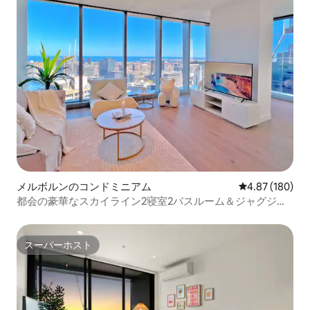
メルボルンのコンドミニアム
レビュー180件
4.87 (180)
都会の豪華なスカイライン2寝室2バスルーム＆ジャグジー
@WSP無料トラム
スーパーホスト
スーパーホスト