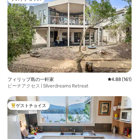
ゲストチョイス
フィリップ島の一軒家
レビュー161件
4.88 (161)
ビーチアクセス | Silverdreams Retreat
ゲストチョイス
大好評のゲストチョイスです。