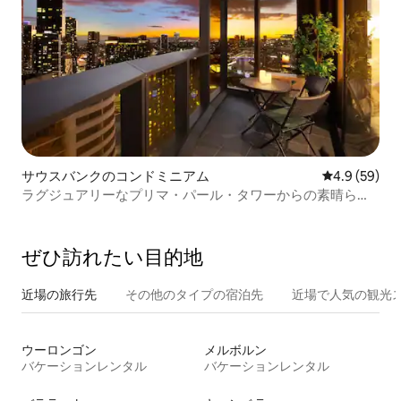
サウスバンクのコンドミニアム
レビュー59
4.9 (59)
ラグジュアリーなプリマ・パール・タワーからの素晴らし
い眺め
ぜひ訪⁠れ⁠た⁠い目⁠的⁠地
近場の旅行先
その他のタ⁠イ⁠プ⁠の宿⁠泊⁠先
近場で人気の観光
ウーロンゴン
メルボルン
バケーションレンタル
バケーションレンタル