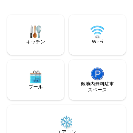
は、ゆっくりと過
鳥やペリカンの日常を眺めたりしましょ
るのに最適です。
う。 65インチのOLEDテレビのそばでく
様に5つ星の滞在
つろぎ、22kWでEVを充電*し、
ただけるよう努め
2Gbps/200Mbit 10msの光ファイバーで
なことがあれば、
接続を維持しましょう。 町までは湖畔の
い。ロマンチック
遊歩道沿いを徒歩30分、または車で5分で
す。 Mallacoota Magicへようこそ
キッチン
Wi-Fi
敷地内無料駐⁠車
プール
ス⁠ペ⁠ー⁠ス
エアコン