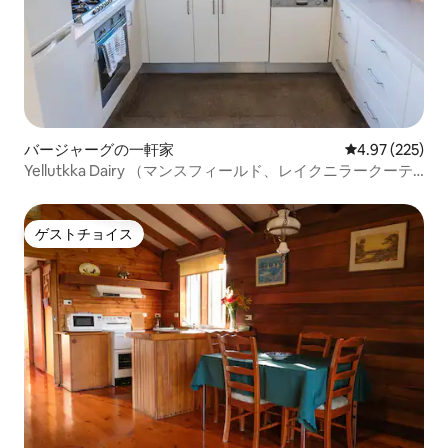
バージャーグの一軒家
レビュー225件
4.97 (225)
Yellutkka Dairy （マンスフィールド、レイクニラークーテ
ィ）
ゲストチョイス
ゲストチョイス