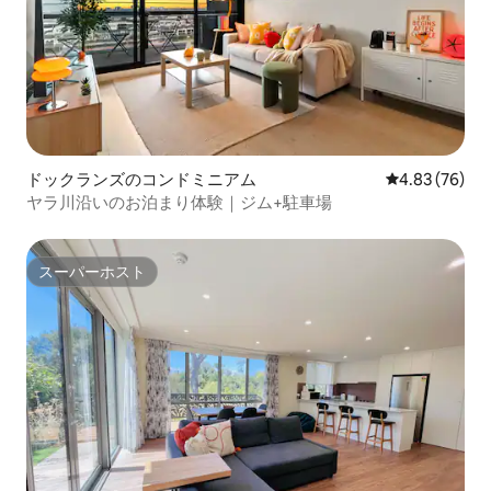
ドックランズのコンドミニアム
レビュー76件
4.83 (76)
ヤラ川沿いのお泊まり体験｜ジム+駐車場
スーパーホスト
スーパーホスト