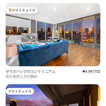
ゲストチョイス
大好評のゲストチョイスです。
サウスバンクのコンドミニアム
レビュー112件
4.99 (112)
街の名所と川の眺め
ゲストチョイス
ゲストチョイス