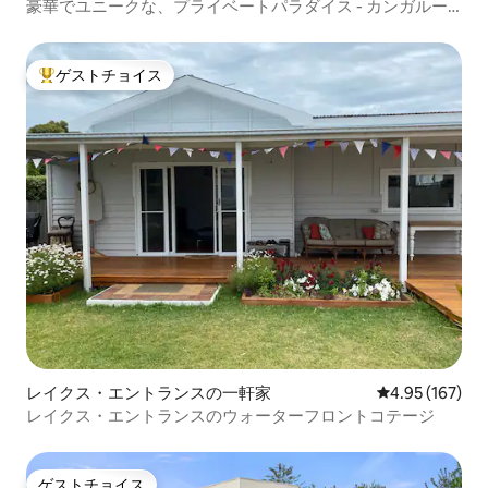
豪華でユニークな、プライベートパラダイス - カンガルー
マナー
ゲストチョイス
大好評のゲストチョイスです。
レイクス・エントランスの一軒家
レビュー167件
4.95 (167)
レイクス・エントランスのウォーターフロントコテージ
ゲストチョイス