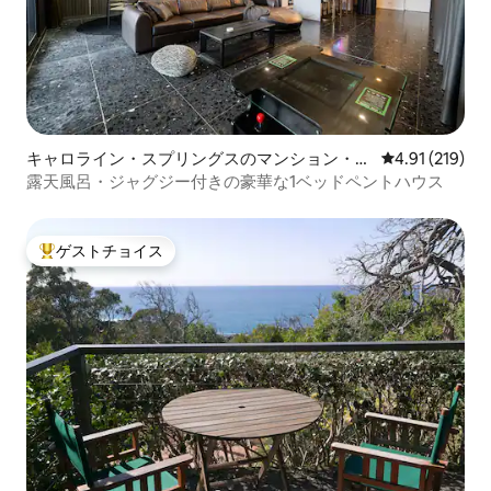
キャロライン・スプリングスのマンション・ア
レビュー219件
4.91 (219)
パート
露天風呂・ジャグジー付きの豪華な1ベッドペントハウス
ゲストチョイス
大好評のゲストチョイスです。