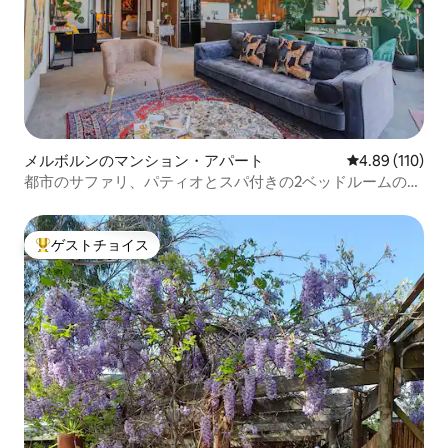
メルボルンのマンション・アパート
レビュー110件
4.89 (110)
都市のサファリ、パティオとスパ付きの2ベッドルームのペ
ントハウス
ゲストチョイス
大好評のゲストチョイスです。