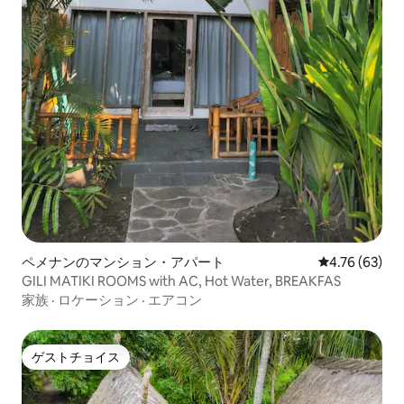
ペメナンのマンション・アパート
レビュー63件
4.76 (63)
GILI MATIKI ROOMS with AC, Hot Water, BREAKFAS
家族
·
ロケーション
·
エアコン
ゲストチョイス
ゲストチョイス