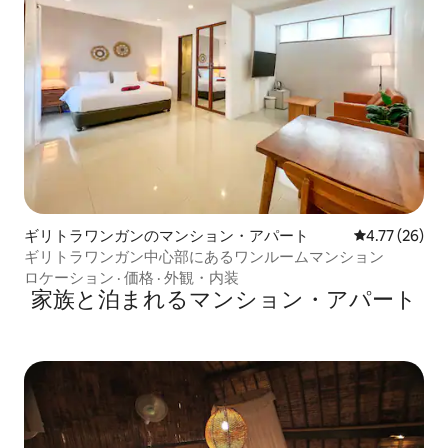
ギリトラワンガンのマンション・アパート
レビュー26件
4.77 (26)
ギリトラワンガン中心部にあるワンルームマンション
ロケーション
·
価格
·
外観・内装
家族と泊まれるマンション・アパート