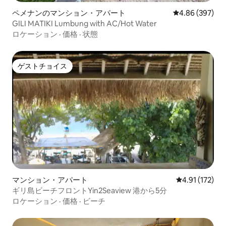
ペメナンのマンション・アパート
レビュー397件
4.86 (397)
GILI MATIKI Lumbung with AC/Hot Water
ロケーション
·
価格
·
状態
ゲストチョイス
ゲストチョイス
マンション・アパート
レビュー172
4.91 (172)
ギリ島ビーチフロントYin2Seaview 港から5分
ロケーション
·
価格
·
ビーチ