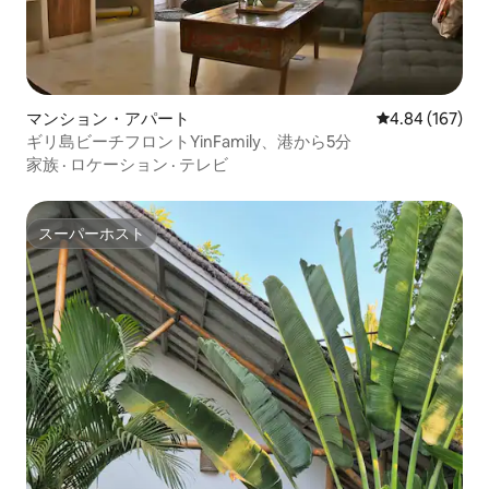
マンション・アパート
レビュー167件
4.84 (167)
ギリ島ビーチフロントYinFamily、港から5分
家族
·
ロケーション
·
テレビ
スーパーホスト
スーパーホスト