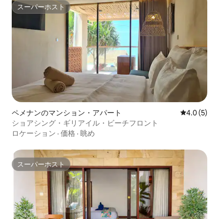
スーパーホスト
スーパーホスト
ペメナンのマンション・アパート
レビュー5
4.0 (5)
ショアシング・ギリアイル・ビーチフロント
ロケーション
·
価格
·
眺め
スーパーホスト
スーパーホスト