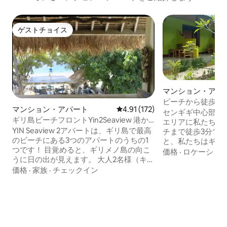
ゲストチョイス
ゲストチョイス
マンション・アパ
ビーチから徒歩圏
マンション・アパート
レビュー172件、5つ星中4.91
4.91 (172)
ートメントです。
センギギ中心部か
ギリ島ビーチフロントYin2Seaview 港か
エリアに私たちの
ら5分
YIN Seaview 2アパートは、ギリ島で最高
チまで徒歩3分で
のビーチにある3つのアパートのうちの1
と、私たちはギリ
つです！ 目覚めると、ギリメノ島の向こ
き、またはリンジ
価格
·
ロケーショ
うに日の出が見えます。 大人2名様（キン
とき、近くでサー
グサイズの快適なベッド）とお子様1名様
価格
·
家族
·
チェックイン
たとき、ロンボク
（シングルマットレス）がご宿泊いただ
したとき、コモド
け、フルエアコン付きです。 デイベッド
き、ダイビングコ
と簡易調理用キッチンを備えたビーチフ
適な場所にいます
ロントバルコニー。 下を眺めながら、ス
ー、バナナの木が
トリートライフを楽しみましょう！ 多く
あります。いつで
のレストランやショップがすぐそばにあ