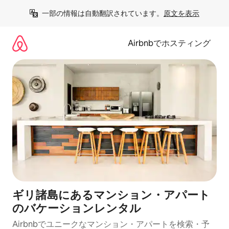
コ
一部の情報は自動翻訳されています。
原文を表示
ン
テ
ン
Airbnbでホスティング
ツ
に
ス
キ
ッ
プ
ギリ諸島にあるマンション・アパート
のバケーションレンタル
Airbnbでユニークなマンション・アパートを検索・予