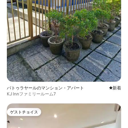
バトゥラヤールのマンション・アパート
新しい宿
新着
KJ Innファミリールーム7
ゲストチョイス
ゲストチョイス