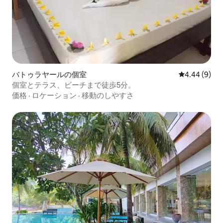
バトゥラヤールの個室
レビュー9件
4.44 (9)
個室とテラス、ビーチまで徒歩5分。
価格
·
ロケーション
·
移動のしやすさ