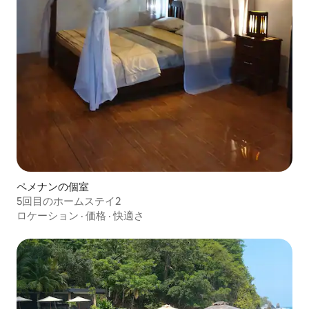
ペメナンの個室
5回目のホームステイ2
ロケーション
·
価格
·
快適さ