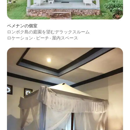
ペメナンの個室
ロンボク島の庭園を望むデラックスルーム
ロケーション
·
ビーチ
·
屋内スペース