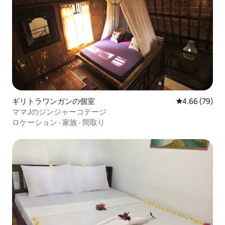
ギリトラワンガンの個室
レビュー79件
4.66 (79)
ママJのジンジャーコテージ
ロケーション
·
家族
·
間取り