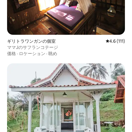
ギリトラワンガンの個室
レビュー111
4.6 (111)
ママJのサフランコテージ
価格
·
ロケーション
·
眺め