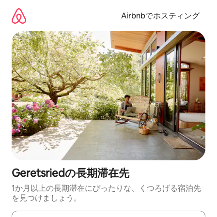
コ
ン
Airbnbでホスティング
テ
ン
ツ
に
ス
キ
ッ
プ
Geretsriedの長期滞在先
1か月以上の長期滞在にぴったりな、くつろげる宿泊先
を見つけましょう。