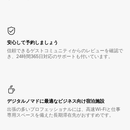
安心して予約しましょう
信頼できるゲストコミュニティからのレビューを確認で
き、24時間365日対応のサポートも付いています。
デジタルノマド⁠に最⁠適⁠なビ⁠ジ⁠ネ⁠ス⁠向⁠け宿⁠泊⁠施⁠設
出張の多いプロフェッショナルには、高速Wi-Fiと仕事
専用スペースを備えた長期滞在先がおすすめです。