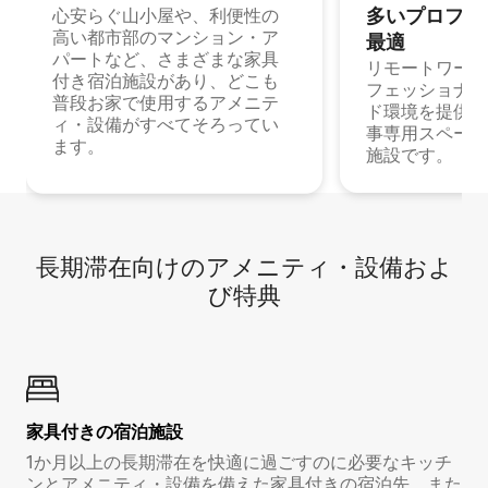
多⁠いプ⁠ロ⁠フ⁠ェ⁠
心安らぐ山小屋や、利便性の
高い都市部のマンション・ア
最⁠適
パートなど、さまざまな家具
リモートワーク
付き宿泊施設があり、どこも
フェッショナル
普段お家で使用するアメニテ
ド環境を提供する
ィ・設備がすべてそろってい
事専用スペース
ます。
施設です。
長期滞在向け⁠のア⁠メ⁠ニ⁠テ⁠ィ⁠・設⁠備⁠およ
び特⁠典
家具付き⁠の宿⁠泊⁠施⁠設
1か月以上の長期滞在を快適に過ごすのに必要なキッチ
ンとアメニティ・設備を備えた家具付きの宿泊先。また