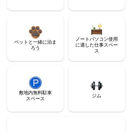
ノートパソコン使用
ペットと一緒に泊ま
に適した仕事スペー
ろう
ス
敷地内無料駐⁠車
ジム
ス⁠ペ⁠ー⁠ス