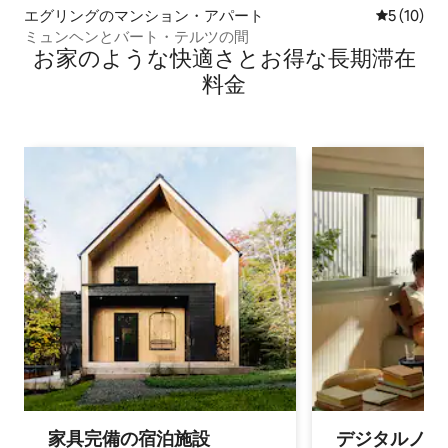
エグリングのマンション・アパート
レビュー1
5 (10)
ミュンヘンとバート・テルツの間
お家のような快⁠適⁠さ⁠とお⁠得⁠な長⁠期⁠滞⁠在
料⁠金
家具完備の宿⁠泊⁠施⁠設
デジタルノマド