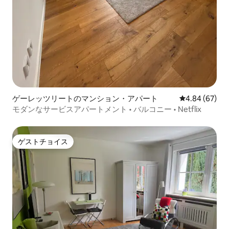
ゲーレッツリートのマンション・アパート
レビュー67件
4.84 (67)
モダンなサービスアパートメント • バルコニー • Netflix
ゲストチョイス
ゲストチョイス