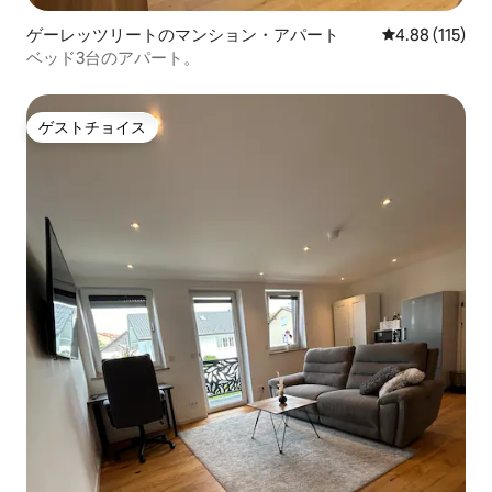
ゲーレッツリートのマンション・アパート
レビュー115件
4.88 (115)
ベッド3台のアパート。
ゲストチョイス
ゲストチョイス