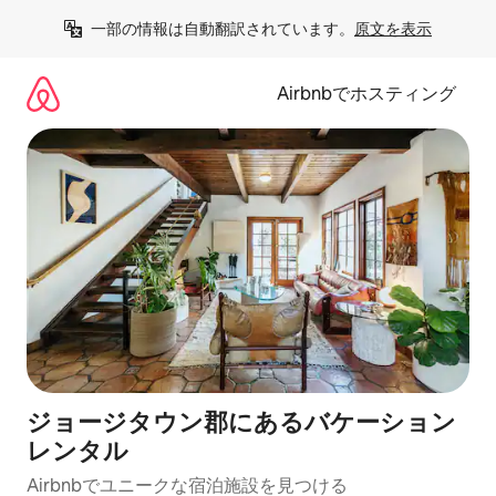
コ
一部の情報は自動翻訳されています。
原文を表示
ン
テ
ン
Airbnbでホスティング
ツ
に
ス
キ
ッ
プ
ジョージタウン郡にあるバケーション
レンタル
Airbnbでユニークな宿泊施設を見つける