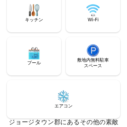
が備わっています。 「Purr & Pour 
ルームにさらに2つのデスク 居間、書斎、
Café」では、宿
パティオで楽しめます。 コミュニティボ
ーパスで静かな空
ートランディングまで1.2マイル テレビ1
ます。無料駐車場
台
キッチン
Wi-Fi
敷地内無料駐⁠車
プール
ス⁠ペ⁠ー⁠ス
エアコン
ジョージタウン郡にあるその他の素敵