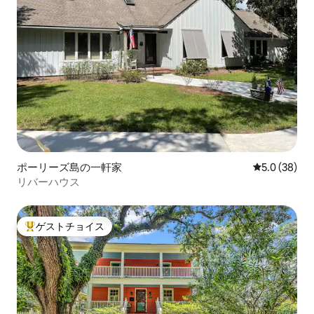
ポーリーズ島の一軒家
レビュー38
5.0 (38)
リバーハウス
ゲストチョイス
大好評のゲストチョイスです。