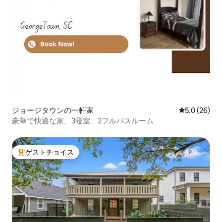
ジョージタウンの一軒家
レビュー26
5.0 (26)
豪華で快適な家、3寝室、2フルバスルーム
ゲストチョイス
大好評のゲストチョイスです。