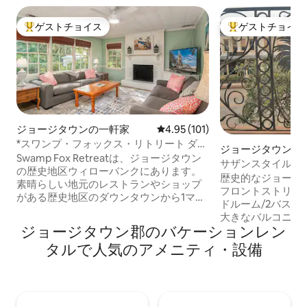
ゲストチョイス
ゲストチョイス
大好評のゲストチョイスです。
大好評のゲストチ
ジョージタウンの一軒家
レビュー101件、5つ星中4.95
4.95 (101)
*スワンプ・フォックス・リトリート ダウ
ジョージタウンの
ンタウンまで1マイル未満
Swamp Fox Retreatは、ジョージタウン
ン・アパート
サザンスタイルで
の歴史地区ウィローバンクにあります。
歴史的なジョージ
素晴らしい地元のレストランやショップ
フロントストリー
がある歴史地区のダウンタウンから1マイ
ドルーム/2バス
ル未満。 地元のビーチに近い ポーリーズ
大きなバルコニー付
島まで15分 リノベーションされたキッチ
ジョージタウン郡のバケーションレン
トのアパートは、
ン クォーツのカウンター ステンレス製品
合使用のチャール
タルで人気のアメニティ・設備
Cuisinart調理器具 Weberの炭火グリル フ
の2階にあります。 レストラン、美術館
ェンス付き裏庭 サウスカロライナ製のキ
劇場、ハーバーウ
ングサイズマットレス2枚、クイーンサイ
まれたこの美しい
ズマットレス4枚 サンルームにデスク付
でき、高速Wi - 
きのプライベートオフィス キングベッド