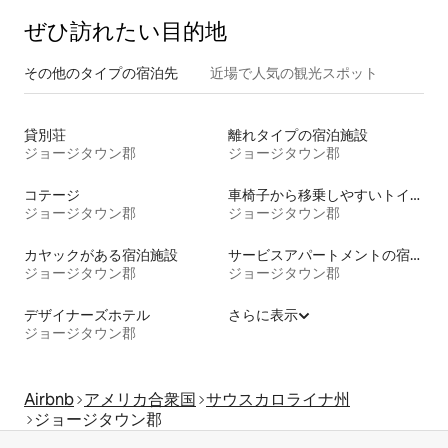
ぜひ訪⁠れ⁠た⁠い目⁠的⁠地
その他のタ⁠イ⁠プ⁠の宿⁠泊⁠先
近場で人気の観光スポット
貸別荘
離れタイプの宿泊施設
ジョージタウン郡
ジョージタウン郡
コテージ
車椅子から移乗しやすいトイレ付きの宿泊施設
ジョージタウン郡
ジョージタウン郡
カヤックがある宿泊施設
サービスアパートメントの宿泊施設
ジョージタウン郡
ジョージタウン郡
デザイナーズホテル
さらに表示
ジョージタウン郡
Airbnb
アメリカ合衆国
サウスカロライナ州
ジョージタウン郡