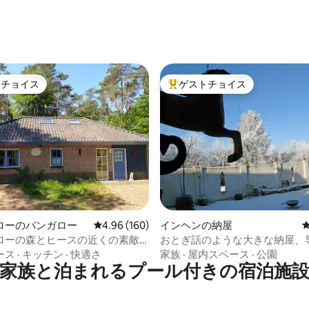
中4.93つ星の平均評価
トチョイス
ゲストチョイス
ゲストチョイスです。
大好評のゲストチョイスです。
4.83つ星の平均評価
ローのバンガロー
レビュー160件、5つ星中4.96つ星の平均評価
4.96 (160)
インヘンの納屋
ローの森とヒースの近くの素敵
おとぎ話のような大きな納屋、
り口。
ース
·
キッチン
·
快適さ
家族
·
屋内スペース
·
公園
家族と泊まれるプール付きの宿泊施