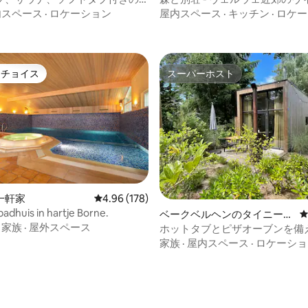
ガーデンハウス
トタブ
内スペース
·
ロケーション
屋内スペース
·
キッチン
·
ロケー
トチョイス
スーパーホスト
ゲストチョイスです。
スーパーホスト
一軒家
レビュー178件、5つ星中4.96つ星の平均評価
4.96 (178)
badhuis in hartje Borne.
ベークベルヘンのタイニーハ
·
家族
·
屋外スペース
ウス
ホットタブとピザオーブンを備
的なタイニーハウス
家族
·
屋内スペース
·
ロケーショ