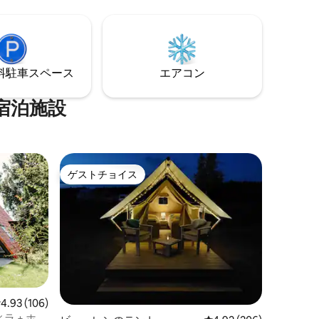
、美しい
と2つの寝室があります。 この家は、デ・
ましまし
ホーゲ・フェルウェ国立公園とクローラ
ます。自
ー・ミュラー美術館の近くにあります。
⁠車ス⁠ペ⁠ー⁠ス
エアコン
宿泊施設
ゲストチョイス
ゲストチョイス
レビュー106件、5つ星中4.93つ星の平均評価
4.93 (106)
ラ + ホッ