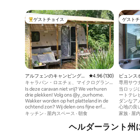
ゲストチョイス
ゲストチ
大好評のゲストチョイスです。
ゲストチ
アルフェンのキャンピングカ
レビュー130件、5つ星
4.96 (130)
ビュンス
ー・RV
ンブルフ
キャラバン・ロエチェ、マイクログラン
専用サウ
ピング・リバーエリア。
スロッジ
Is deze caravan niet vrij? We verhuren
当ロッジ
drie plekken! Volg ons @y_ourhome.
ートテレビ
Wakker worden op het platteland in de
ダンなア
ochtend zon? Wij delen ons fijne erf
心地の良
graag met jou. Op ons erf vind je dieren,
ジーと薪
キッチン
·
屋内スペース
·
朝食
家族
·
屋
een moestuin en gezellige hoekjes. De
広いプラ
omgeving leent zich perfect voor
ヘルダーラント州
ない景色
recreatie langs dijken, rivieren en
ファーム
uiterwaarden. Jezelf lekker
り、ゲス