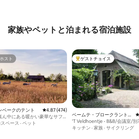
中4.88つ星の平均評価
家族やペットと泊まれる宿泊施設
ホスト
ゲストチョイス
ホスト
大好評のゲストチョイスです。
ンベークのテント
レビュー474件、5つ星中4.87つ星の平均評価
4.87 (474)
ベームテ・ブロークラントの
真ん中にある暖かい豪華なサフ
離れ
'T Veldhoentje - B&B/会議室/
ト。
内スペース
·
ペット
キッチン
·
家族
·
サイクリング