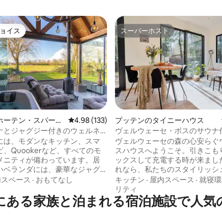
ョイス
スーパーホスト
ョイス
スーパーホスト
中4.96つ星の平均評価
ホーテン・スパーケ
レビュー133件、5つ星中4.98つ星の平均評価
4.98 (133)
プッテンのタイニーハウス
のログハウス
ナとジャグジー付きのウェルネ
ヴェルウェーセ・ボスのサウナ
ルネスキャビン
には、モダンなキッチン、スマ
ヴェルウェーセの森の心安らぐ
、Quookerなど、すべてのモ
スハウスへようこそ。引きこも
メニティが備わっています。居
ックスして充電する時が来まし
いベランダには、豪華なジャグ
れなら、私たちのスタイリッシ
ストーブが完備されています。
ナ付きウェルネスキャビンがあ
内スペース
·
おもてなし
キッチン
·
屋内スペース
·
就寝環
イベートガーデンと遮るものの
ったりです！ 温かいお風呂にゆっくりと
リティ
にある家族と泊まれる宿泊施設で人気
を備えたロッジは、フェンスで
横になって、完全にリラックス
ハウスと完全に隔てられてお
さい。赤外線サウナを利用して
トであるお客様のみがご利用い
り、細かいシャワーを楽しんだ