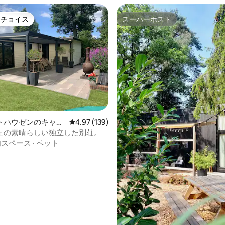
トチョイス
スーパーホスト
ゲストチョイスです。
スーパーホスト
中4.98つ星の平均評価
トハウゼンのキャン
レビュー139件、5つ星中4.97つ星の平均評価
4.97 (139)
ェの素晴らしい独立した別荘。
内スペース
·
ペット