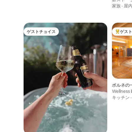
魅力的な
家族
·
屋
ゲストチョイス
ゲス
ゲストチョイス
大好評の
ボルネの
Wellness 
キッチン