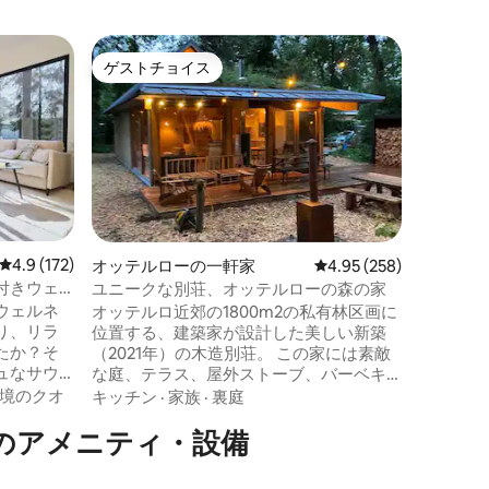
ルンテレ
ゲストチョイス
ゲスト
ゲストチョイス
ゲスト
プール付
Hoeve 
と庭があ
います。
としたリ
きる特別
屋内スペ
で広々と
た寝室に
リングベ
レビュー172件、5つ星中4.9つ星の平均評価
4.9 (172)
オッテルローの一軒家
レビュー258件、5つ星
4.95 (258)
は、引き
付きウェ
ユニークな別荘、オッテルローの森の家
す。マッ
ウェルネ
オッテルロ近郊の1800m2の私有林区画に
を備えた
り、リラ
位置する、建築家が設計した美しい新築
い屋内プ
たか？そ
（2021年）の木造別荘。 この家には素敵
す。
ュなサウ
な庭、テラス、屋外ストーブ、バーベキ
なたにぴ
ュー、ホットタブ（ジャグジーではあり
境のクオ
キッチン
·
家族
·
裏庭
ません）があります 下の階には薪ストー
のアメニティ・設備
してくだ
ブ、オープンキッチン、寝室、広々とし
充電した
たバスルームがあります。 2階はリビング
りしてく
ルームから階段を上ると、2つ目のトイレ