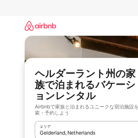
コ
ン
テ
ン
ツ
に
ス
キ
ッ
プ
ヘルダーラント州の家
族で泊まれるバケーシ
ョンレンタル
Airbnbで家族と泊まれるユニークな宿泊施設
索・予約しよう
エリア
検索結果が表示されたら、上下の矢印キーを使っ