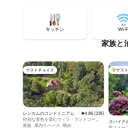
terugtrekken met bij je caravan of in de
ただけま
hangmat? Dan ben je bij ons ook op het
ンランド
juiste adres. Alles is lekker back to basic,
に美しい
maar alles wat je nodig hebt is aanwezig.
エストに
ておりま
キッチン
Wi-F
家族と
ゲストチョイス
ゲス
ゲストチョイス
大好評の
レンカムのコンドミニアム
レビュー235件、5つ星
4.86 (235)
特別な景色を望むヴィラ・ランドゴー
スパイク
ド・クワドノール。
家族
·
屋内スペース
·
眺め
薪ストー