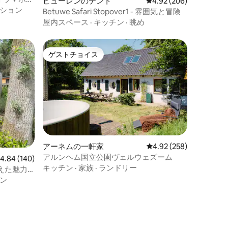
ビューレンのテント
レビュー206件、5つ星
4.92 (206)
ション
Betuwe Safari Stopover1 - 雰囲気と冒険
屋内スペース
·
キッチン
·
眺め
ゲストチョイス
ゲストチョイス
アーネムの一軒家
レビュー258件、5つ星
4.92 (258)
アルンヘム国立公園ヴェルウェズーム
レビュー140件、5つ星中4.84つ星の平均評価
4.84 (140)
キッチン
·
家族
·
ランドリー
えた魅力
ン