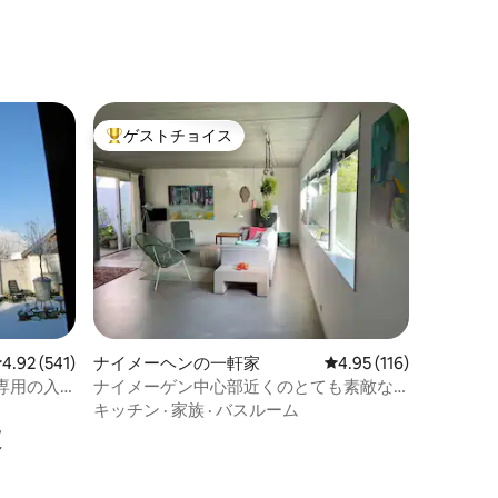
ゲストチョイス
大好評のゲストチョイスです。
レビュー541件、5つ星中4.92つ星の平均評価
4.92 (541)
ナイメーヘンの一軒家
レビュー116件、5つ星
4.95 (116)
専用の入
ナイメーゲン中心部近くのとても素敵な
ワンルーム
キッチン
·
家族
·
バスルーム
設