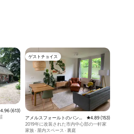
ゲストチョイス
ゲストチョイス
レビュー613件、5つ星中4.96つ星の平均評価
4.96 (613)
別荘
アメルスフォールトのバンガ
レビュー153件、5つ星
4.89 (153)
ロー
2019年に改装された市内中心部の一軒家
家族
·
屋内スペース
·
裏庭