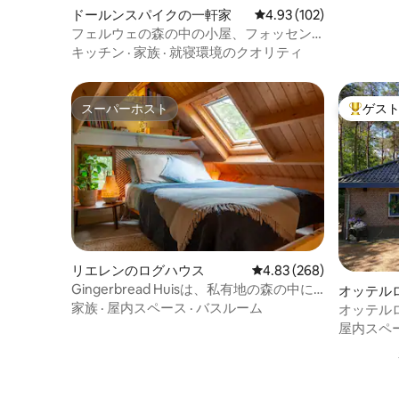
ドールンスパイクの一軒家
レビュー102件、5つ星
4.93 (102)
フェルウェの森の中の小屋、フォッセン
ネスト！
キッチン
·
家族
·
就寝環境のクオリティ
スーパーホスト
ゲス
スーパーホスト
大好評の
リエレンのログハウス
レビュー268件、5つ星中
4.83 (268)
Gingerbread Huisは、私有地の森の中に
オッテル
ある素晴らしいキャビンです。
家族
·
屋内スペース
·
バスルーム
オッテル
な家
屋内スペ