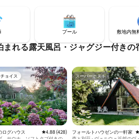
す。隣接するテラスにあるフィ
ださい。目覚まし時計を消して
式の樽サウナからは、絵のよう
木々の景色を眺めながら目を覚
街の草原を一望できます。リク
ょう。森はあなたの足元にあり
応じて美味しい朝食をご用意し
分にそれを与えてください。
す。
i
プール
敷地内無料駐
泊まれる露天風呂・ジャグジー付きの
トチョイス
スーパーホスト
ゲストチョイスです。
スーパーホスト
中4.86つ星の平均評価
のログハウス
レビュー428件、5つ星中4.88つ星の平均評価
4.88 (428)
フォールトハウゼンの一軒家
ブ、サウナ、ソフトタブ付きの
森と別荘 - ヴェルウェ近郊のヴィ