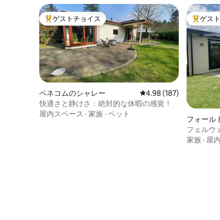
ゲストチョイス
ゲス
大好評のゲストチョイスです。
大好評の
ベネコムのシャレー
レビュー187件、5つ星
4.98 (187)
快適さと静けさ：絶対的な休暇の感覚！
屋内スペース
·
家族
·
ペット
フォール
プ場
フェルウ
家族
·
屋