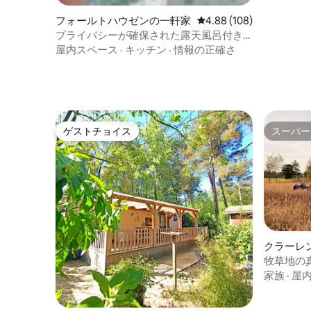
フォールトハウゼンの一軒家
レビュー108件、5つ星
4.88 (108)
プライバシーが確保された露天風呂付き
森林小屋 – OudVeluwe
屋内スペース
·
キッチン
·
情報の正確さ
ゲストチョイス
スーパー
ゲストチョイス
スーパー
クラーレ
牧草地の
ァリテン
家族
·
屋