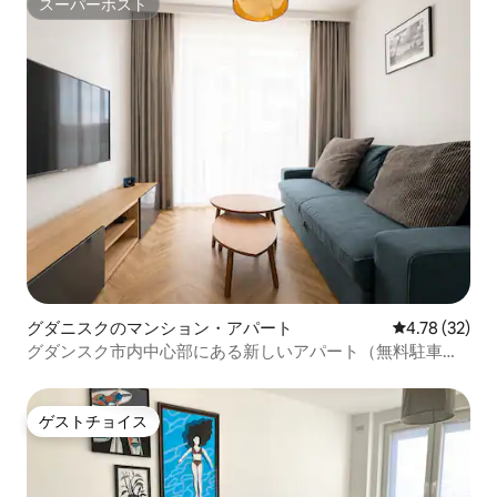
スーパーホスト
スーパーホスト
グダニスクのマンション・アパート
レビュー32件
4.78 (32)
グダンスク市内中心部にある新しいアパート（無料駐車場
付き）
ゲストチョイス
ゲストチョイス