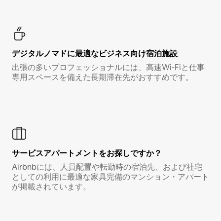
デジタルノマド⁠に最⁠適⁠なビ⁠ジ⁠ネ⁠ス⁠向⁠け宿⁠泊⁠施⁠設
出張の多いプロフェッショナルには、高速Wi-Fiと仕事
専用スペースを備えた長期滞在先がおすすめです。
サービスアパートメントをお探しですか？
Airbnbには、人員配置や転勤時の宿泊先、および社宅
としての利用に最適な家具完備のマンション・アパート
が掲載されています。