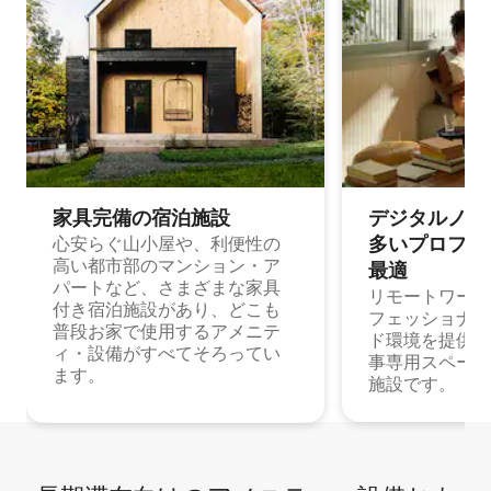
家具完備の宿⁠泊⁠施⁠設
デジタルノマド
多⁠いプ⁠ロ⁠フ⁠ェ⁠
心安らぐ山小屋や、利便性の
高い都市部のマンション・ア
最⁠適
パートなど、さまざまな家具
リモートワーク
付き宿泊施設があり、どこも
フェッショナル
普段お家で使用するアメニテ
ド環境を提供する
ィ・設備がすべてそろってい
事専用スペース
ます。
施設です。