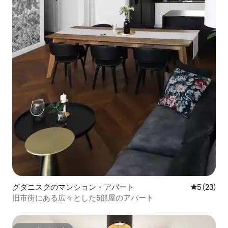
グダニスクのマンション・アパート
レビュー2
5 (23)
旧市街にある広々とした5部屋のアパート