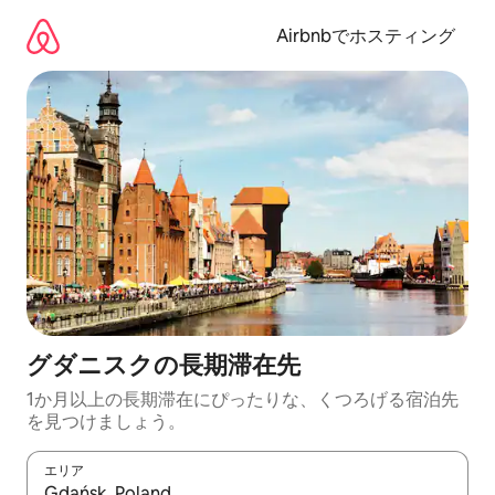
コ
ン
Airbnbでホスティング
テ
ン
ツ
に
ス
キ
ッ
プ
グダニスクの長期滞在先
1か月以上の長期滞在にぴったりな、くつろげる宿泊先
を見つけましょう。
エリア
検索結果が表示されたら、上下の矢印キーを使って移動するか、