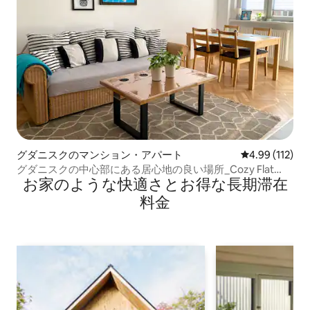
グダニスクのマンション・アパート
レビュー112件
4.99 (112)
グダニスクの中心部にある居心地の良い場所_Cozy Flat
お家のような快⁠適⁠さ⁠とお⁠得⁠な長⁠期⁠滞⁠在
No.5
料⁠金