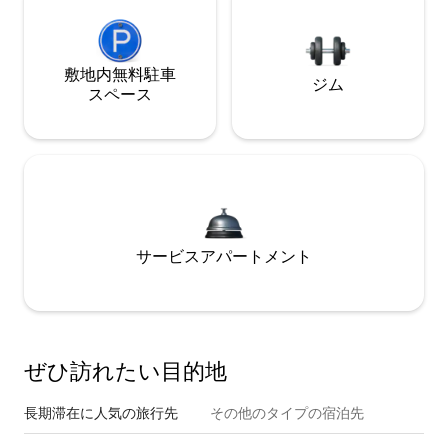
敷地内無料駐⁠車
ジム
ス⁠ペ⁠ー⁠ス
サービスアパートメント
ぜひ訪⁠れ⁠た⁠い目⁠的⁠地
長期滞在に人気の旅行先
その他のタ⁠イ⁠プ⁠の宿⁠泊⁠先