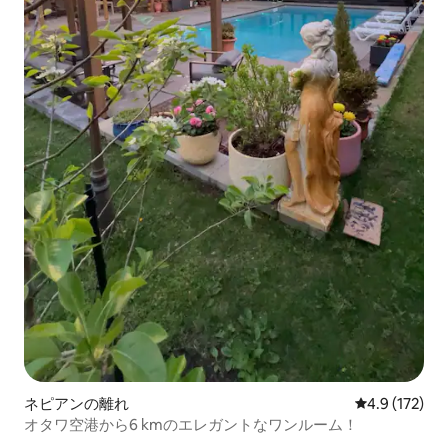
ネピアンの離れ
レビュー172
4.9 (172)
オタワ空港から6 kmのエレガントなワンルーム！