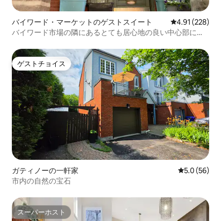
バイワード・マーケットのゲストスイート
レビュー228件
4.91 (228)
バイワード市場の隣にあるとても居心地の良い中心部にあ
る家
ゲストチョイス
ゲストチョイス
ガティノーの一軒家
レビュー56
5.0 (56)
市内の自然の宝石
スーパーホスト
スーパーホスト