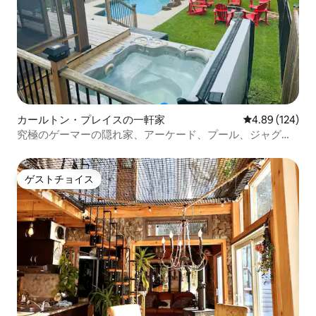
カールトン・プレイスの一軒家
レビュー124件
4.89 (124)
究極のゲーマーの隠れ家、アーケード、プール、ジャグジ
ー
ゲストチョイス
ゲストチョイス