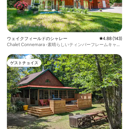
ウェイクフィールドのシャレー
レビュー143件
4.88 (143)
Chalet Connemara -素晴らしいティンバーフレームキャビ
ン
ゲストチョイス
ゲストチョイス