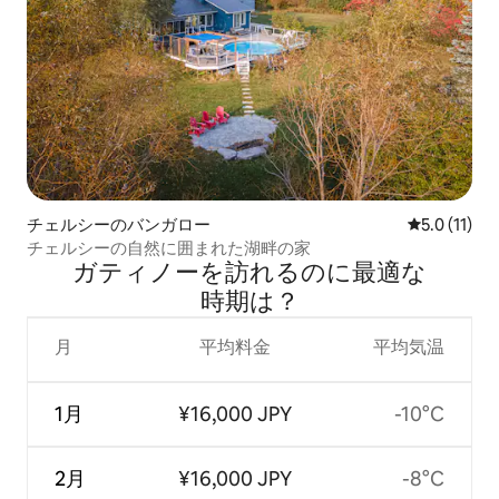
チェルシーのバンガロー
レビュー11
5.0 (11)
チェルシーの自然に囲まれた湖畔の家
ガティノーを訪⁠れ⁠るの⁠に最⁠適⁠な
時⁠期⁠は⁠？
月
平均料金
平均気温
1月
¥16,000 JPY
-10°C
2月
¥16,000 JPY
-8°C