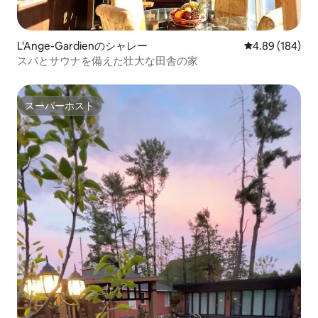
L'Ange-Gardienのシャレー
レビュー184件
4.89 (184)
スパとサウナを備えた壮大な田舎の家
スーパーホスト
スーパーホスト