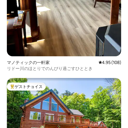
マノティックの一軒家
レビュー108件
4.95 (108)
リドー川のほとりでのんびり過ごすひととき
ゲストチョイス
大好評のゲストチョイスです。