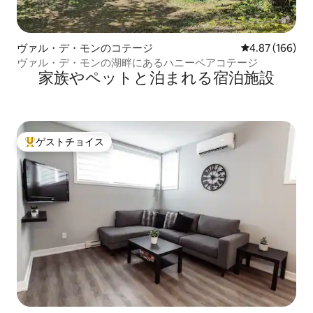
ヴァル・デ・モンのコテージ
レビュー166件
4.87 (166)
ヴァル・デ・モンの湖畔にあるハニーベアコテージ
家族やペットと泊まれる宿泊施設
ゲストチョイス
大好評のゲストチョイスです。