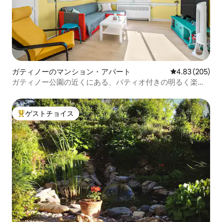
ガティノーのマンション・アパート
レビュー205件
4.83 (205)
ガティノー公園の近くにある、パティオ付きの明るく楽し
いアパート
ゲストチョイス
大好評のゲストチョイスです。