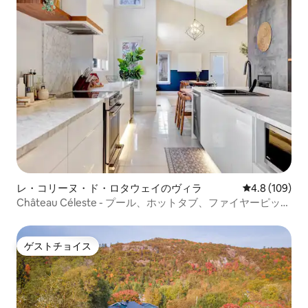
レ・コリーヌ・ド・ロタウェイのヴィラ
レビュー109
4.8 (109)
Château Céleste - プール、ホットタブ、ファイヤーピット
付きヴィラ
ゲストチョイス
ゲストチョイス