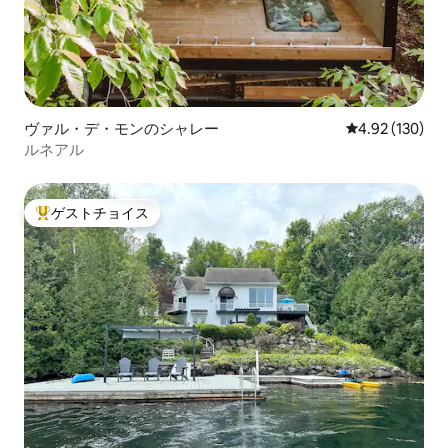
ヴァル・デ・モンのシャレー
レビュー130件
4.92 (130)
ルネアル
ゲストチョイス
大好評のゲストチョイスです。