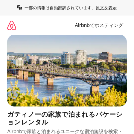
コ
一部の情報は自動翻訳されています。
原文を表示
ン
テ
ン
Airbnbでホスティング
ツ
に
ス
キ
ッ
プ
ガティノーの家族で泊まれるバケーシ
ョンレンタル
Airbnbで家族と泊まれるユニークな宿泊施設を検索・