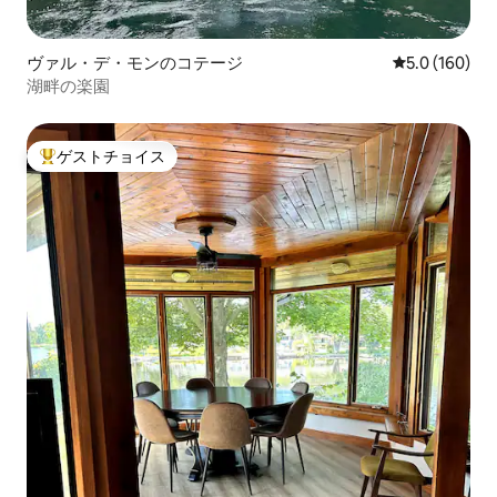
ヴァル・デ・モンのコテージ
レビュー160
5.0 (160)
湖畔の楽園
ゲストチョイス
大好評のゲストチョイスです。