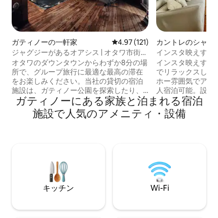
ガティノーの一軒家
レビュー121件、5つ星中4.97
4.97 (121)
カントレのシャレ
ジャグジーがあるオアシス | オタワ市街地
インスタ映えする
まで8分 | 10人宿泊可能
ート兼田舎のシャ
オタワのダウンタウンからわずか8分の場
インスタ映えする
所で、グループ旅行に最適な最高の滞在
でリラックスしま
をお楽しみください。当社の貸切の宿泊
ホー雰囲気でアート
施設は、ガティノー公園を探索したり、
人宿泊可能。設備
ガティノーにある家族と泊まれる宿泊
Le Nordik Spaでくつろいだり、カジノ・
いオープンプラン
デュ・ラック・リーミーでゲームを楽し
と薪ストーブ（薪
施設で人気のアメニティ・設備
んだりするのに最適な拠点です。歴史的
に囲まれてくださ
なユール地区の近くに位置し、世界クラ
のスクリーン付き
スの美術館や活気ある地元のレストラン
グルーム。バーベ
までわずか数分で行けます。探索の後
ットを備えた広い庭。 Wi-Fi （フ
は、8人用のジャグジー、スクリーン付き
光）、スマートテレビ
のガゼボ、プロパンガス式のテーブル型
ボードゲームなど 山まで車で1分未満。カ
暖炉が備わった、まるでオアシスのよう
スケードスキー場
なお部屋の裏庭でくつろぎましょう。こ
ガティノー川公園ま
キッチン
Wi-Fi
こは、贅沢さと利便性が融合する場所で
す。