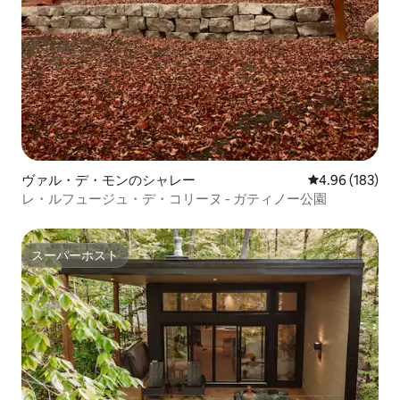
ヴァル・デ・モンのシャレー
レビュー183件
4.96 (183)
レ・ルフュージュ・デ・コリーヌ - ガティノー公園
スーパーホスト
スーパーホスト