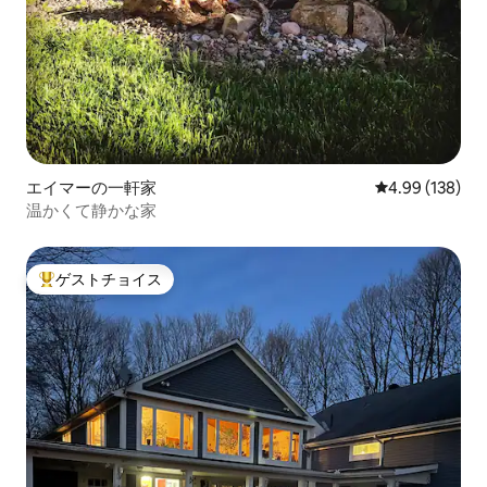
エイマーの一軒家
レビュー138件
4.99 (138)
温かくて静かな家
ゲストチョイス
大好評のゲストチョイスです。