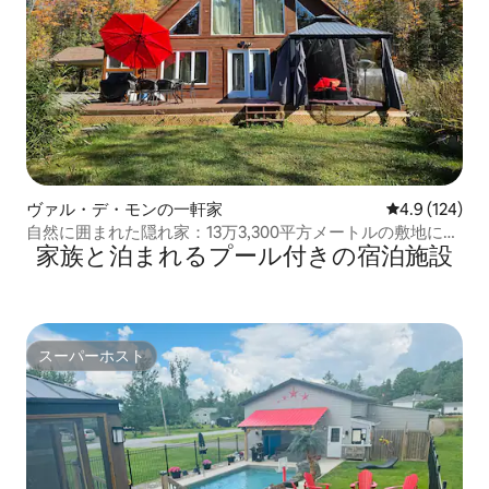
ヴァル・デ・モンの一軒家
レビュー124
4.9 (124)
自然に囲まれた隠れ家：13万3,300平方メートルの敷地にあ
家族と泊まれるプール付きの宿泊施設
る快適なシャレー
スーパーホスト
スーパーホスト