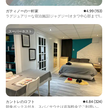
ガティノーの一軒家
レビュー153件
4.99 (153)
ラグジュアリーな宿泊施設|ジャグジー|オタワ中心部まで11
キロ|焚き火台|バーベキュー！
スーパーホスト
スーパーホスト
カントレのロフト
レビュー324件
4.84 (324)
朝食ボックス付き、スパ／サウナは追加料金でご利用いた