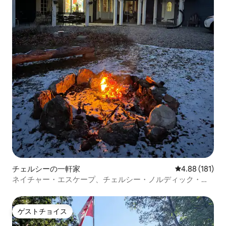
チェルシーの一軒家
レビュー181件
4.88 (181)
ネイチャー・エスケープ、チェルシー・ノルディック・バ
イクB&B
ゲストチョイス
ゲストチョイス