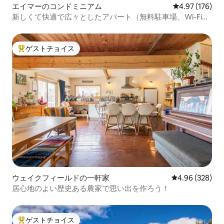
エイマーのコンドミニアム
レビュー176件
4.97 (176)
新しくて快適で広々としたアパート（無料駐車場、Wi-Fi、
エアコン、テレビ付き）
ゲストチョイス
大好評のゲストチョイスです。
ウェイクフィールドの一軒家
レビュー328件
4.96 (328)
居心地のよい歴史ある農家で思い出を作ろう！
ゲストチョイス