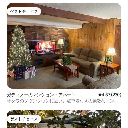
ゲストチョイス
ゲストチョイス
ガティノーのマンション・アパート
レビュー230件
4.87 (230)
オタワのダウンタウンに近い、駐車場付きの素敵なコンド
ミニアム
ゲストチョイス
ゲストチョイス