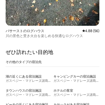
バサーストのログハウス
レビュー56件
4.88 (56)
川の景色と焚き火台を楽しめる快適なログハウス
ぜひ訪⁠れ⁠た⁠い目⁠的⁠地
その他のタ⁠イ⁠プ⁠の宿⁠泊⁠先
湖の近くにある宿泊施設
キャンピングカーの宿泊施設
ガスペジー・マドレーヌ諸島地域
ガスペジー・マドレーヌ諸島地域
タウンハウスの宿泊施設
ホテルの客室
ガスペジー・マドレーヌ諸島地域
ガスペジー・マドレーヌ諸島地域
ビーチの近くにある宿泊施設
カヤックがある宿泊施設