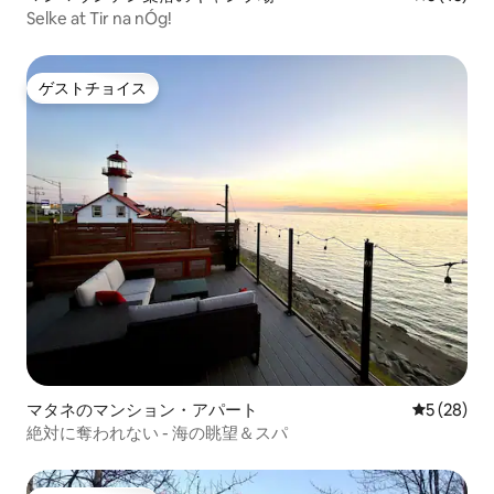
Selke at Tir na nÓg!
ゲストチョイス
ゲストチョイス
マタネのマンション・アパート
レビュー2
5 (28)
絶対に奪われない - 海の眺望＆スパ