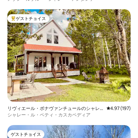
ゲストチョイス
大好評のゲストチョイスです。
リヴィエール・ボナヴァンチュールのシャレ
レビュー197件
4.97 (197)
ー
シャレー・ル・ペティ・カスカペディア
ゲストチョイス
ゲストチョイス