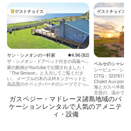
ゲストチョイス
ゲストチョイス
大好評のゲストチョイスです。
ゲストチョイス
サン・シメオンの一軒家
レビュー82件、5つ星中4.96
4.96 (82)
ザ・シメオン - ドアベッド付きの高級ベ
ペルセのシャレー
イビュー
家の動画がYoutubeで公開されました！
シービュー - シ
「The Simeon」と入力してご覧くださ
ド・ペルス
CITQ：323761 | 
い。 メープルの木のJLMキングベッドと
Chalet Aux por
高品質のケベックバーチのシーツでぐっ
海とガスペ半島の
すりお休みください。 ストーンウッドの
主役の、温かで魅
オーク材と花崗岩の洗面台を備えた、大
ガスペジー・マドレーヌ諸島地域のバ
です。 ペルセの象徴的な名所からわずか
理石のような陶磁器のバスルームでくつ
数分の場所にある
ケーションレンタルで人気のアメニテ
ろぎましょう。 最先端のGE製洗濯機と乾
くりと海岸線の美
燥機。 デロンギマシンでエスプレッソを
ィ・設備
お勧めします。 ビーチ散策、海での小旅
飲みながら、ベイの日の出をお楽しみく
行、湾の夕日など
ださい。 湾の夕日を眺めながら、ファイ
ります。のんびり
ヤーピットバーで飲み物をお楽しみくだ