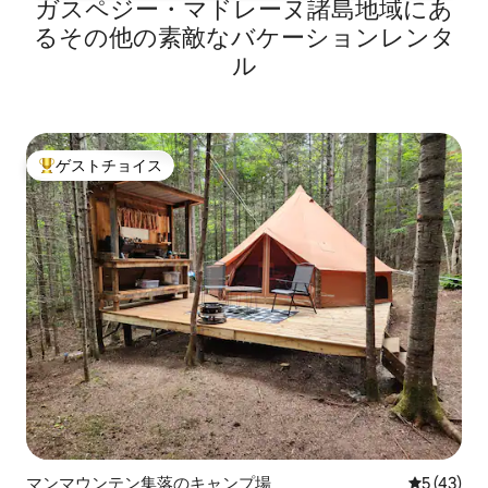
ガスペジー・マドレーヌ諸島地域にあ
るその他の素敵なバケーションレンタ
ル
ゲストチョイス
大好評のゲストチョイスです。
マンマウンテン集落のキャンプ場
レビュー4
5 (43)