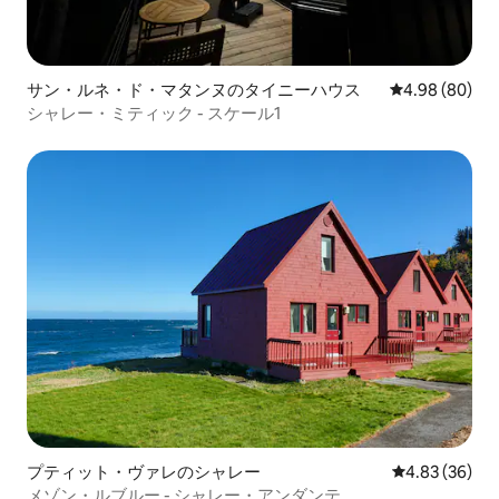
サン・ルネ・ド・マタンヌのタイニーハウス
レビュー80件
4.98 (80)
シャレー・ミティック - スケール1
プティット・ヴァレのシャレー
レビュー36件
4.83 (36)
メゾン・ルブルー - シャレー・アンダンテ