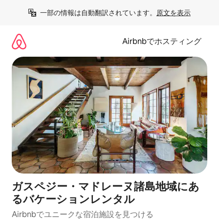
コ
一部の情報は自動翻訳されています。
原文を表示
ン
テ
ン
Airbnbでホスティング
ツ
に
ス
キ
ッ
プ
ガスペジー・マドレーヌ諸島地域にあ
るバケーションレンタル
Airbnbでユニークな宿泊施設を見つける