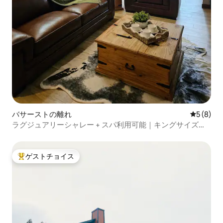
バサーストの離れ
レビュー
5 (8)
ラグジュアリーシャレー + スパ利用可能｜キングサイズベ
ッド2台と暖炉
ゲストチョイス
大好評のゲストチョイスです。