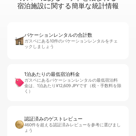
宿⁠泊⁠施⁠設⁠に関⁠す⁠る簡⁠単⁠な統⁠計⁠情⁠報
バケーションレ⁠ン⁠タ⁠ル⁠の合⁠計⁠数
ガスペにある10件のバケーションレンタルをチェ
ックしましょう
1泊あたりの最⁠低⁠宿⁠泊⁠料⁠金
ガスペにあるバケーションレンタルの最低宿泊料
金は、1泊あたり¥12,609 JPYです（税・手数料を除
く）
認証済みのゲ⁠ス⁠ト⁠レ⁠ビ⁠ュ⁠ー
460件を超える認証済みレビューを参考に選びまし
ょう