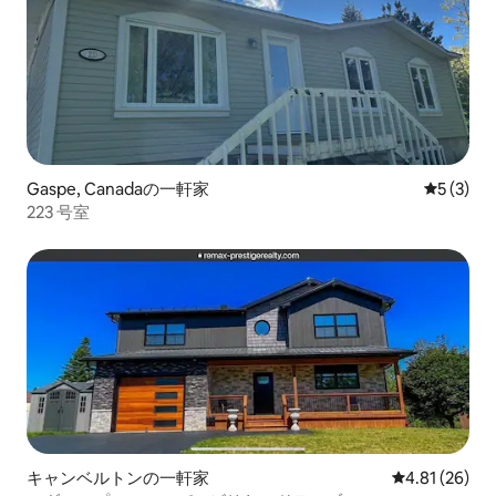
Gaspe, Canadaの一軒家
レビュー
5 (3)
223 号室
キャンベルトンの一軒家
レビュー26件
4.81 (26)