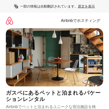
コ
一部の情報は自動翻訳されています。
原文を表示
ン
テ
ン
Airbnbでホスティング
ツ
に
ス
キ
ッ
プ
ガスペにあるペットと泊まれるバケー
ションレンタル
Airbnbでペットと泊まれるユニークな宿泊施設を検