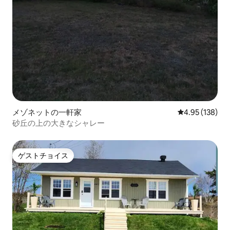
メゾネットの一軒家
レビュー138件
4.95 (138)
砂丘の上の大きなシャレー
ゲストチョイス
ゲストチョイス