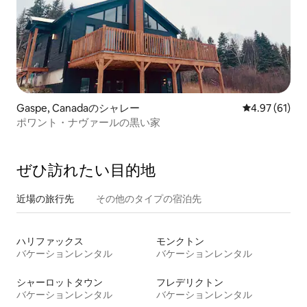
Gaspe, Canadaのシャレー
レビュー61件
4.97 (61)
ポワント・ナヴァールの黒い家
ぜひ訪⁠れ⁠た⁠い目⁠的⁠地
近場の旅行先
その他のタ⁠イ⁠プ⁠の宿⁠泊⁠先
ハリファックス
モンクトン
バケーションレンタル
バケーションレンタル
シャーロットタウン
フレデリクトン
バケーションレンタル
バケーションレンタル