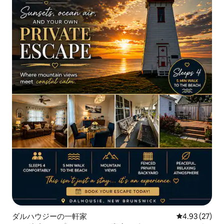
ダルハウジーの一軒家
レビュー27件
4.93 (27)