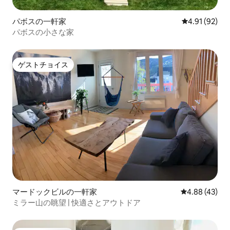
パボスの一軒家
レビュー92件
4.91 (92)
パボスの小さな家
ゲストチョイス
ゲストチョイス
マードックビルの一軒家
レビュー43件
4.88 (43)
ミラー山の眺望 | 快適さとアウトドア