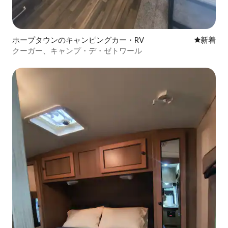
ホープタウンのキャンピングカー・RV
新しい宿
新着
クーガー、キャンプ・デ・ゼトワール