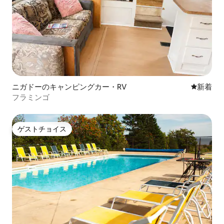
ニガドーのキャンピングカー・RV
新しい宿
新着
フラミンゴ
ゲストチョイス
ゲストチョイス