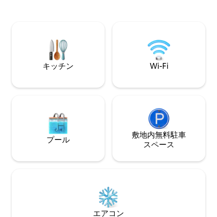
は、プチロシェが14 km、バサーストが
26 kmの距離にあります。 狩猟、ATV、
ハイキング、カヤック、または美しいシ
ャロー湾エリアを楽しむには、この居心
地の良いキャビンは、一日の終わりにリ
ラックスして足を伸ばすのに最適な場所
です！
キッチン
Wi-Fi
敷地内無料駐⁠車
プール
ス⁠ペ⁠ー⁠ス
エアコン