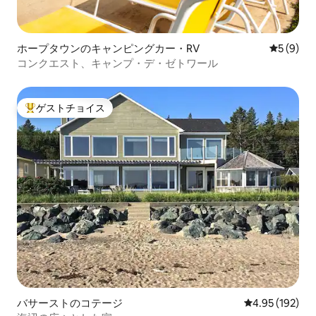
ホープタウンのキャンピングカー・RV
レビュー
5 (9)
コンクエスト、キャンプ・デ・ゼトワール
ゲストチョイス
大好評のゲストチョイスです。
バサーストのコテージ
レビュー192件
4.95 (192)