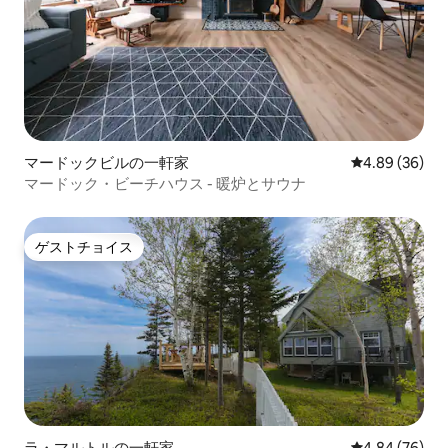
マードックビルの一軒家
レビュー36件
4.89 (36)
マードック・ビーチハウス - 暖炉とサウナ
ゲストチョイス
ゲストチョイス
ラ・マルトルの一軒家
レビュー76件
4.84 (76)