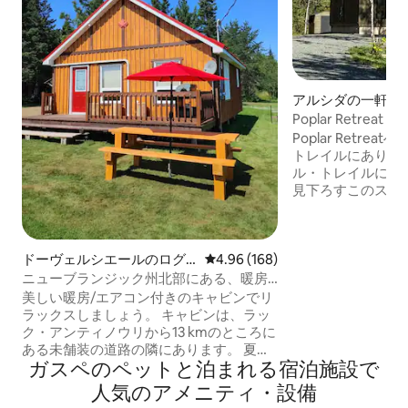
アルシダの一軒家
Poplar Retrea
Poplar Retreatへようこそ
トレイルにあり、
ル・トレイルにア
見下ろすこのスポ
ラックスをお届けし
つのベッドルーム
ーンサイズベッド
ドーヴェルシエールのログ
レビュー168件、5つ星中4.96
4.96 (168)
備の洗面所で、洗
ハウス
いただけます。メ
ニューブランジック州北部にある、暖房
には、丸天井と大
／エアコン付きの2寝室のログハウス
美しい暖房/エアコン付きのキャビンでリ
ドがあり、集まっ
ラックスしましょう。 キャビンは、ラッ
ます。敷地内には
ク・アンティノウリから13 kmのところに
呂・ジャグジーも
ある未舗装の道路の隣にあります。 夏に
ガスペのペットと泊まれる宿泊施設で
は、トラックや四輪バギーでこの景色の
良いドライブを楽しむことができます。
人気のアメニティ・設備
食料品、医薬品、「お酒」の買い物に