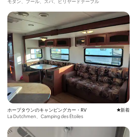
モダン、プール、スパ、ビリヤードテーブル
ホープタウンのキャンピングカー・RV
新しい宿
新着
La Dutchmen、Camping des Étoiles