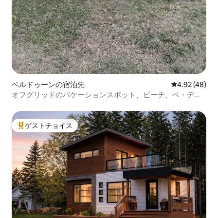
ベルドゥーンの宿泊先
レビュー48件
4.92 (48)
オフグリッドのバケーションスポット、ビーチ、ベ・デ・
シャレール
ゲストチョイス
大好評のゲストチョイスです。