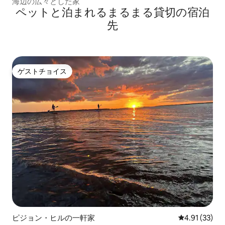
海辺の広々とした家
ペットと泊まれるまるまる貸切の宿泊
先
ゲストチョイス
ゲストチョイス
ピジョン・ヒルの一軒家
レビュー33件
4.91 (33)