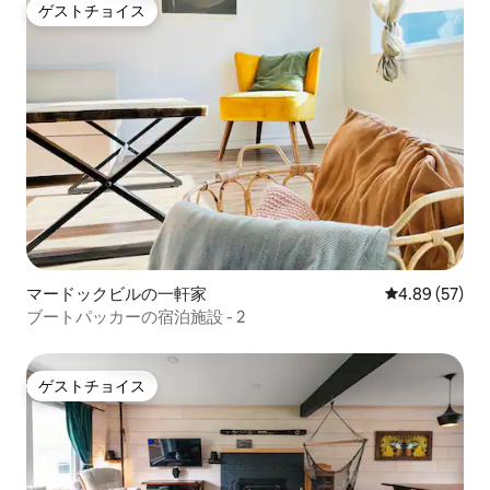
ゲストチョイス
ゲストチョイス
マードックビルの一軒家
レビュー57件
4.89 (57)
ブートパッカーの宿泊施設 - 2
ゲストチョイス
ゲストチョイス