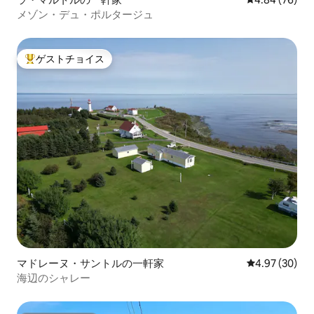
メゾン・デュ・ポルタージュ
ゲストチョイス
大好評のゲストチョイスです。
マドレーヌ・サントルの一軒家
レビュー30件
4.97 (30)
海辺のシャレー