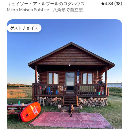
リュイソー・ア・ルブールのログハウス
レビュー38件
4.84 (38)
Micro Maison Solstice - 八角形で自立型
ゲストチョイス
ゲストチョイス