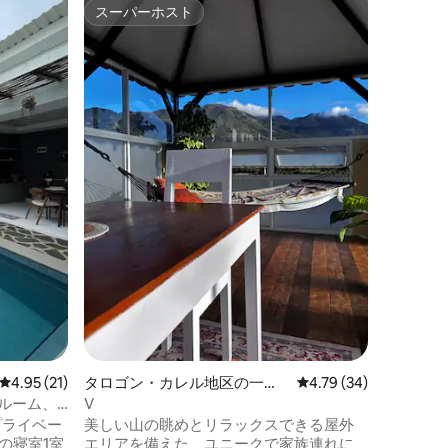
チダダッ
スーパーホスト
ゲスト
スーパーホスト
ゲスト
ワンギテ
Wangi
ゴにある
す。高い
霧がかか
い気候をお
家族
·
ロ
で静かな
や自然の
Wangi
ながるよ
ンで最も
適で落ち
連れやカ
す。
レビュー21件、5つ星中4.95つ星の平均評価
4.95 (21)
タロゴン・カレル地区の一軒
レビュー34件、5つ星
4.79 (34)
家
ドルーム、
V
のプライベー
美しい山の眺めとリラックスできる屋外
エリアを備えた、ユニークで家族連れに