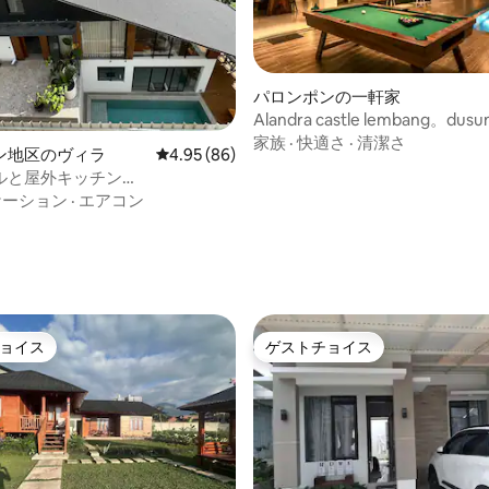
パロンポンの一軒家
Alandra castle lembang。dusu
まで15分。最大16名様まで。
家族
·
快適さ
·
清潔さ
ン地区のヴィラ
レビュー86件、5つ星中4.95つ星の平均評価
4.95 (86)
ルと屋外キッチン
to.Bandung
ケーション
·
エアコン
4.97つ星の平均評価
ョイス
ゲストチョイス
ョイス
ゲストチョイス