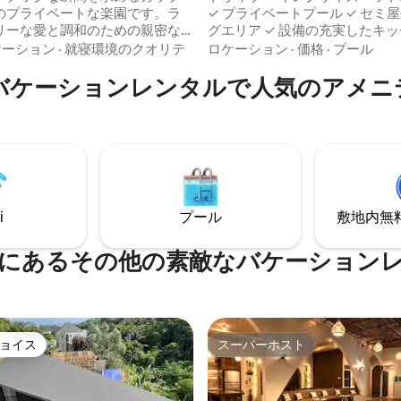
のプライベートな楽園です。ラ
✓ プライベートプール ✓ セミ
リーな愛と調和のための親密な
グエリア ✓ 設備の充実したキッ
ィラはすぐに愛のオ
Netflix付きスマートテレビ ✓ 高速
ケーション
·
就寝環境のクオリテ
ロケーション
·
価格
·
プール
なたを抱きしめます オープンリ
無料駐車場 カップルや穏やかなステイケ
バケーションレンタルで人気のアメニ
ームはロマンチックなムードを
ーションに最適なPakisは、完
光が差
ベートな居心地の良いトロピカ
魔法のような雰囲気を演出しま
気です。ゆっくりとプライベー
のそばでリラックスし、ダゴの
、夜明けにリラックスして泳い
空気を楽しむのに理想的です。
の下でロマンチックな入浴をし
人気のアトラクションまでわず
クテルを飲みながら椅子に座っ
す。
人で浮遊する瞬間を楽しんだり
i
プール
敷地内無料駐
適です。 💖
にあるその他の素敵なバケーション
ョイス
スーパーホスト
ョイス
スーパーホスト