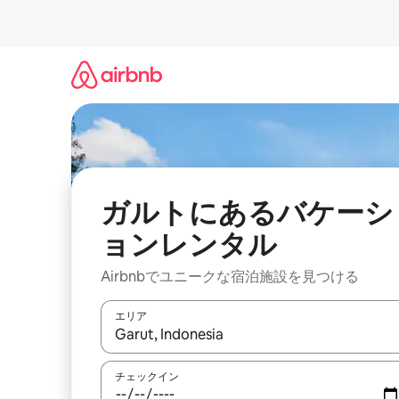
コ
ン
テ
ン
ツ
に
ス
キ
ッ
プ
ガルトにあるバケーシ
ョンレンタル
Airbnbでユニークな宿泊施設を見つける
エリア
検索結果が表示されたら、上下の矢印キーを使っ
チェックイン