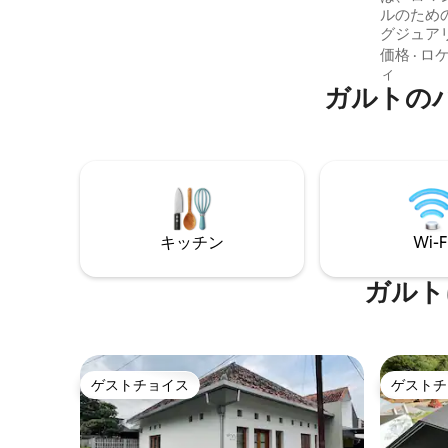
ー/クイーン、料理、チパナスバス、ガー
ルのため
ナのレザー手工芸品、エデウェイガーデ
グジュア
ン付き（+/- 20分）、ゴルフコース
逃避を提供します ヴ
価格
·
ロ
「Ngamplang」
ーラであ
ィ
ガルトの
ビングル
演出します 夕暮れ時には、黄金の
し込み、
す プライベートプールは、このヴィラの
冠であり
だり、星
たり、カ
たり、二
キッチン
Wi-F
するのに最
ガルト
ゲストチョイス
ゲストチ
ゲストチョイス
ゲストチ