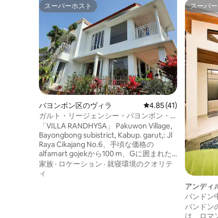
スーパーホスト
スーパー
スーパーホスト
スーパー
バヨンボン区のヴィラ
レビュー41件、5つ星中
4.85 (41)
ガルト・リージェンシー・バヨンボン・
ヴィラ・ランディサ・ラグジュアリー
「VILLA RANDHYSA」 Pakuwon Village,
Bayongbong subistrict, Kabup. garut,: Jl
Raya Cikajang No.6、手頃な価格の
alfamart gojekから100 m、Gに囲まれた
wisatatエリアにあります。 Papandayan
家族
·
ロケーション
·
就寝環境のクオリテ
とクールなG.Cikuraiに面し、アウトバウ
ィ
ンドイベントに適しています。複合施設
アンディ
内（+/-1ヘクタール）に滞在し、インスト
バンドン
ラクラブルフラワーがあります。ハイキ
ス
バンドンの中
ングGパパンダヤン、ホワイトクレータ
は、ロマ