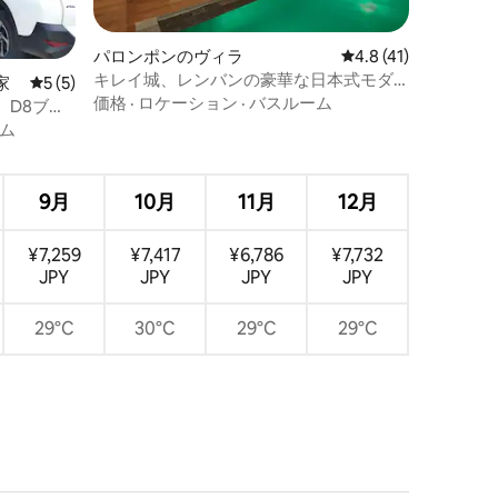
パロンポンのヴィラ
レビュー41件、5つ
4.8 (41)
キレイ城、レンバンの豪華な日本式モダ
家
レビュー5件、5つ星中5つ星の平均評価
5 (5)
ンヴィラ
価格
·
ロケーション
·
バスルーム
、D8ブキ
ム
9月
10月
11月
12月
¥7,259
¥7,417
¥6,786
¥7,732
JPY
JPY
JPY
JPY
29°C
30°C
29°C
29°C