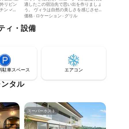
屋外リビン
適したこの宿泊先で思い出を作りましょ
チン ✓
う。 ヴィラは自然の美しさを感じさせ
Wi-Fi ✓
る、家のような暖かさを提供します。
価格
·
ロケーション
·
グリル
Pesona Intan Real Estateに位置するこの
ティ・設備
全にプライ
小さくて居心地の良いヴィラは、Garutエ
ルな雰囲
リアの多くの観光名所に簡単にアクセス
トプール
できる快適な環境を提供します。温泉、
爽やかな
火山ハイキング、ショッピング、または
カフェや
宿泊施設でのんびり過ごすことに興味が
か数分で
ある場合でも、すべてが近くにありま
す。
⁠車ス⁠ペ⁠ー⁠ス
エアコン
レンタル
スーパーホスト
スーパーホスト