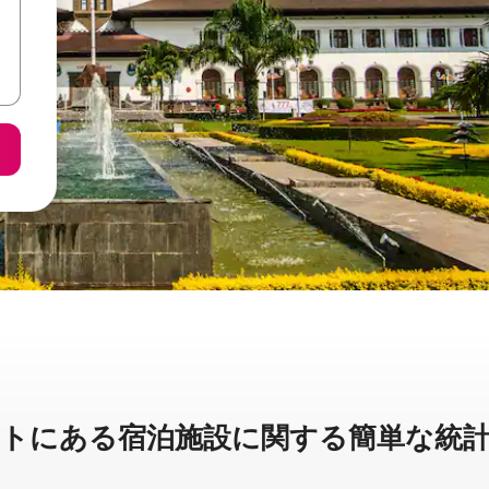
に⁠あ⁠る宿⁠泊⁠施⁠設⁠に関⁠す⁠る簡⁠単⁠な統⁠計