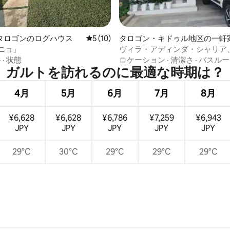
つ星中5つ星の平均評価
タロゴンのログハウス
レビュー10件、5つ星中5つ星の平均評価
5 (10)
タロゴン・キドゥル地区の一軒
ニョ」
ヴィラ・アディンダ・シャリア
ット・ガーデニア・リゾート
格
·
状態
ロケーション
·
清潔さ
·
バスルー
ガルトを訪⁠れ⁠るの⁠に最⁠適⁠な時⁠期⁠は⁠？
4月
5月
6月
7月
8月
¥6,628
¥6,628
¥6,786
¥7,259
¥6,943
JPY
JPY
JPY
JPY
JPY
29°C
30°C
29°C
29°C
29°C