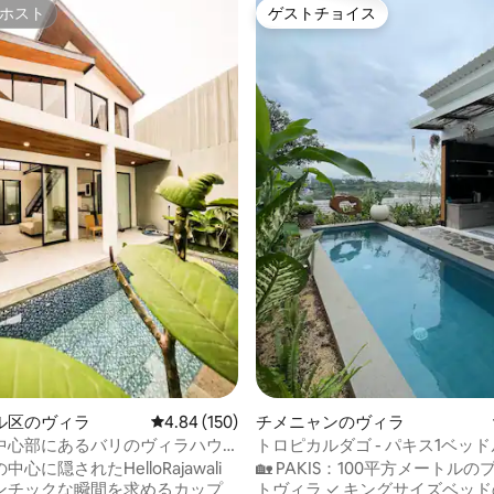
ホスト
ゲストチョイス
ホスト
ゲストチョイス
4.85つ星の平均評価
ル区のヴィラ
レビュー150件、5つ星中4.84つ星の平均評価
4.84 (150)
チメニャンのヴィラ
中心部にあるバリのヴィラハウ
トロピカルダゴ - パキス1ベッ
キッチンとプール付き
心に隠されたHelloRajawali
🏡 PAKIS：100平方メートル
ンチックな瞬間を求めるカップ
トヴィラ ✓ キングサイズベッドの寝室1室