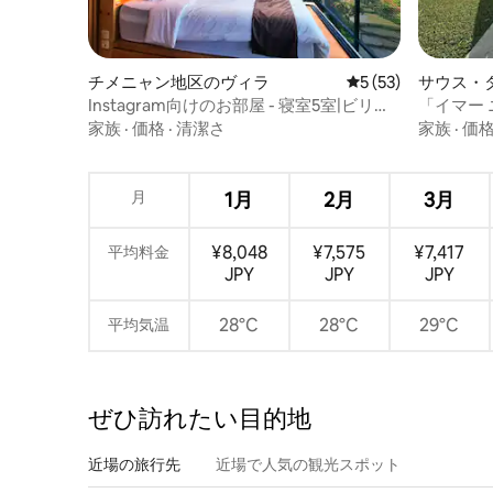
チメニャン地区のヴィラ
レビュー53件、5
5 (53)
サウス・
Instagram向けのお部屋 - 寝室5室|ビリヤ
「イマー 
ード|ジャグジー（オプション）
家族
·
価格
·
清潔さ
家族
·
価
月
1月
2月
3月
¥8,048
¥7,575
¥7,417
平均料金
JPY
JPY
JPY
28°C
28°C
29°C
平均気温
ぜひ訪⁠れ⁠た⁠い目⁠的⁠地
近場の旅行先
近場で人気の観光スポット