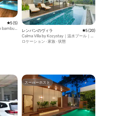
レビュー5件、5つ星中5つ星の平均評価
5 (5)
n bambu
レンバンのヴィラ
レビュー20件、5
5 (20)
Calma Villa by Kozystay｜温水プール｜バ
ンドン
ロケーション
·
家族
·
状態
スーパーホスト
スーパーホスト