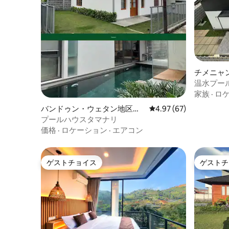
チメニャ
温水プー
@Incogni
家族
·
ロ
バンドゥン・ウェタン地区の
レビュー67件、5つ星中
4.97 (67)
一軒家
プールハウスタマナリ
価格
·
ロケーション
·
エアコン
ゲストチョイス
ゲストチ
ゲストチョイス
ゲストチ