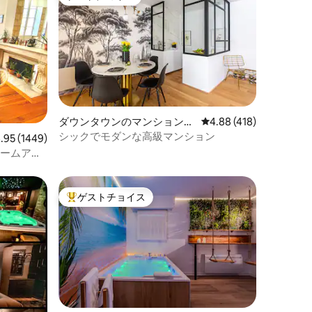
ゲストチョイス
ダウンタウンのマンション・
レビュー418件、5つ星
4.88 (418)
アパート
シックでモダンな高級マンション
ビュー1449件、5つ星中4.95つ星の平均評価
.95 (1449)
ルームアパ
ゲストチョイス
大好評のゲストチョイスです。