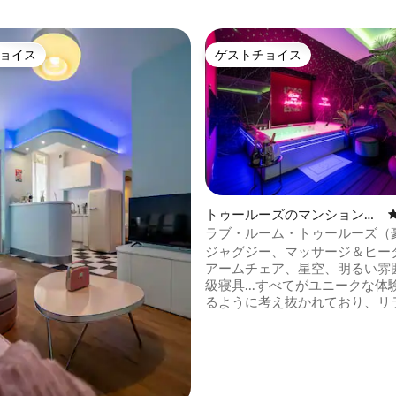
ョイス
ゲストチョイス
ョイス
ゲストチョイス
中4.97つ星の平均評価
トゥールーズのマンション・
アパート
ラブ・ルーム・トゥールーズ（
ート、プライベートスパ）
ジャグジー、マッサージ＆ヒー
アームチェア、星空、明るい雰
級寝具...すべてがユニークな体
るように考え抜かれており、リ
した時間をお約束します！ ご希望に応じ
て、ご滞在をさらに快適にする
ションをご用意しております。 Busca地区
に位置し、Pont des Demoisel
ばにあるこのアパートメントは