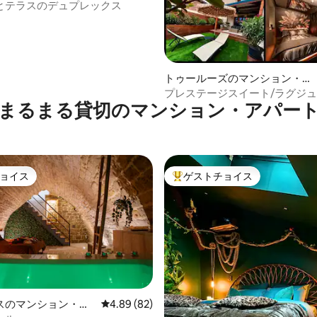
とテラスのデュプレックス
中4.94つ星の平均評価
トゥールーズのマンション・ア
パート
プレステージスイート/ラグジ
まるまる貸切のマンション・アパー
ーフトップジャグジー
ョイス
ゲストチョイス
ョイス
大好評のゲストチョイスです。
4.96つ星の平均評価
スのマンション・ア
レビュー82件、5つ星中4.89つ星の平均評価
4.89 (82)