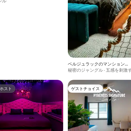
シル
ベルジュラックのマンション・
アパート
秘密のジャングル · 五感を刺激する
画
ホスト
ゲストチョイス
ホスト
ゲストチョイス