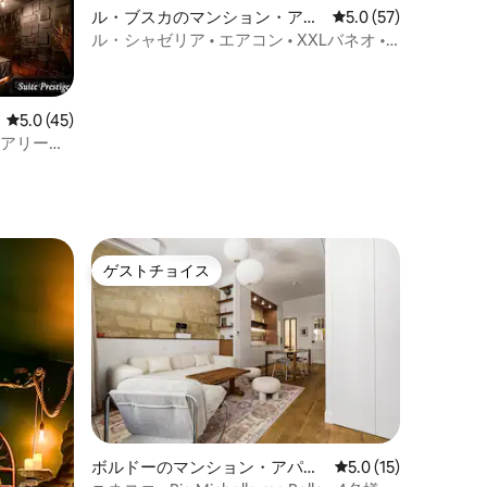
ル・ブスカのマンション・アパ
レビュー57件、5つ
5.0 (57)
ート
ル・シャゼリア • エアコン • XXLバネオ •
映画館 • ラブルーム
レビュー45件、5つ星中5.0つ星の平均評価
5.0 (45)
ュアリール
ト
ゲストチョイス
ゲストチョイス
ボルドーのマンション・アパー
レビュー15件、5つ
5.0 (15)