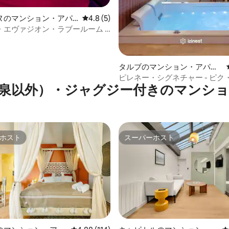
4.95つ星の平均評価
ヌのマンション・アパ
レビュー5件、5つ星中4.8つ星の平均評価
4.8 (5)
・エヴァジオン・ラブールーム -
い 20時～9時
タルブのマンション・アパー
ト
ピレネー・シグネチャー - ピク
泉以外）・ジャグジー付きのマンシ
ディ・スイート
ホスト
スーパーホスト
ホスト
スーパーホスト