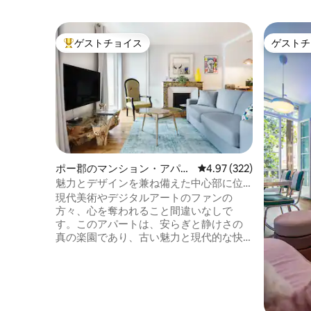
ゲストチョイス
ゲストチ
大好評のゲストチョイスです。
ゲストチ
ポー郡のマンション・アパー
レビュー322件、5つ星
4.97 (322)
ト
魅力とデザインを兼ね備えた中心部に位
置するアパート
現代美術やデジタルアートのファンの
方々、心を奪われること間違いなしで
す。このアパートは、安らぎと静けさの
真の楽園であり、古い魅力と現代的な快
適さが絶妙に融合しています。 当アパー
トは居心地が良く、リビングから城を直
接見渡せるパーソナライズされた空間で
す。私たちの装飾は、フランスや国際的
なデザインショーでの多くの旅行と経験