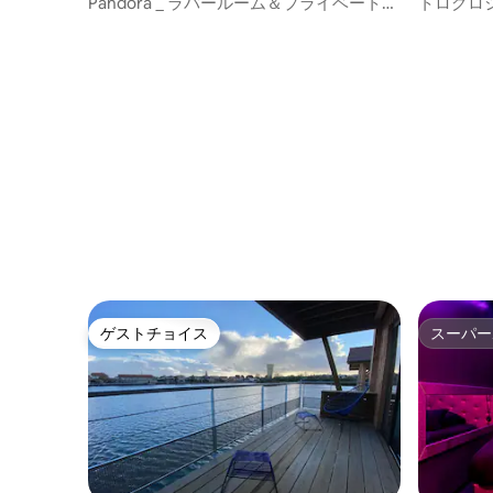
アパート
パート
Pandora _ ラバールーム＆プライベートジ
トログロ
ャグジー | ピュイミロル
ゲストチョイス
スーパー
ゲストチョイス
スーパー