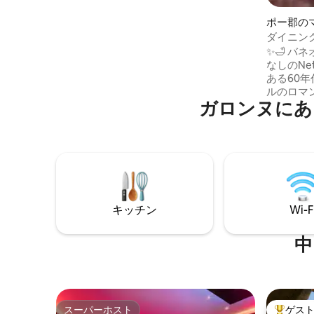
からインスピレーションを得ています。
また、私たちは現代美術やデジタルアー
ポー郡の
トも愛しており、特に高く評価している
ト
ダイニング
パリのアーティスト（J.Stark、ADO ...）
ンマシン
✨🛁 バネオ、ポップコーンマシン、広告
のオリジナル作品をいくつかお楽しみい
なしのNet
ただけます。 見逃せない観光スポット
ある60
や、ポーとその周辺の素晴らしいレスト
ルのロマ
ランをご紹介します。 ヴェルダン広場の
ガロンヌにあ
そ！ インストールされたゲームとボード
駐車場（アパートから150メートル）に駐
ゲームを備
車することができます：月曜日から土曜
チが用意
日の午前8時30分から午後12時30分、午後
ことができます！ 徒歩
2時から午後6時までは1€/半日。この時間
2分 — 城
外および日曜日は無料です。 アパートは
駐車場：5分
完全にゲストの方のために用意されてい
ネン、タ
ます。 私は常にポーにいるわけではあり
紅茶、シ
ませんが、必要に応じて滞在中、私の両
キッチン
Wi-F
の他の消
親がお客様をお迎えし、ご案内させてい
ります。
ただきます。 この宿泊施設は、アンリ4世
中
の城やポーの象徴的な名所のすぐ近くに
あり、指定建造物が立ち並ぶ理想的な立
地です。毎週日曜日の朝、建物のすぐそ
ばで小さな青果市が開かれます。 建物の
すぐそばには、市内中心部を自由に移動
スーパーホスト
ゲス
できる自転車レンタルシステムと無料の