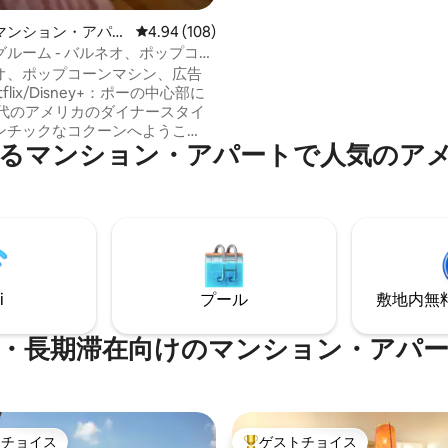
心部から5分、Jardin des Plant
分、Toulouseスタジアムから6分
マンション・アパー
レビュー108件、5つ星中4.94つ星の平均評価
4.94 (108)
Barrièreから10分の場所にあ
ルーム - バルネオ、ポップコー
、スイッチ
flix/Disney+：ポーの中心部に
年代のアメリカのダイナースタイ
ンチックなコクーンへようこ
るマンション・アパートで人気のア
えた🎲🎮ニンテンドースイッ
されており、楽しみ方を変える
： — 市内中心部：
：2分 — 駅：14分 — ヴェルダン
（1.50ユーロ/半日） ベッドリ
オル、バスローブ、コーヒー、
ャワージェル、シャンプー、そ
i
プール
敷地内無料駐
耗品など、すべてご用意してお
・長期滞在向けのマンション・アパ
トチョイス
ゲストチョイス