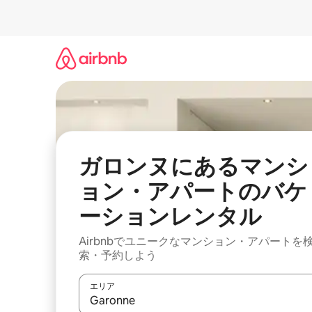
コ
ン
テ
ン
ツ
に
ス
キ
ッ
プ
ガロンヌにあるマンシ
ョン・アパートのバケ
ーションレンタル
Airbnbでユニークなマンション・アパートを
索・予約しよう
エリア
検索結果が表示されたら、上下の矢印キーを使っ