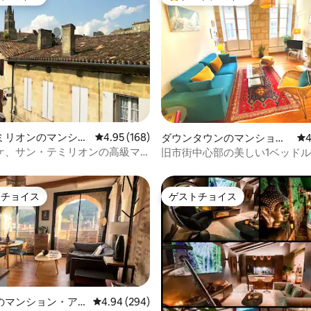
ゲストチョイスです。
大好評のゲストチョイスです。
中4.91つ星の平均評価
ミリオンのマンショ
レビュー168件、5つ星中4.95つ星の平均評価
4.95 (168)
ダウンタウンのマンショ
レ
4
ート
ン・アパート
ケ、サン・テミリオンの高級マ
旧市街中心部の美しい1ベッド
ート
トチョイス
ゲストチョイス
ゲストチョイスです。
ゲストチョイス
のマンション・ア
レビュー294件、5つ星中4.94つ星の平均評価
4.94 (294)