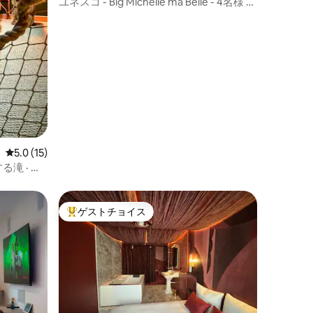
ト
ユネスコ - Big Michelle ma Belle - 4名様 -
エアコン
レビュー15件、5つ星中5.0つ星の平均評価
5.0 (15)
滝 · 映
ゲストチョイス
大好評のゲストチョイスです。