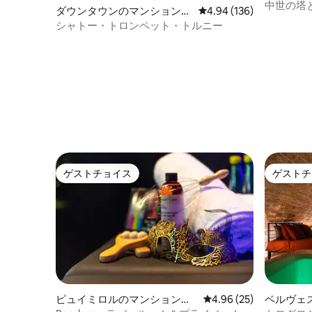
料金を直接お支払いいただきます。この
パート
中世の塔
ダウンタウンのマンション・
レビュー136件、5つ星
4.94 (136)
追加の寝具をご用意できるよう、この場
アパート
シャトー・トロンペット・トルニー
合は事前にお知らせください。 ご到着時
のお手伝いをするため、または地元の特
産品をご紹介するために、ご到着時の朝
食、テロワールボックス、プレスティー
ジボックスを提供しております。これら
はオプションです。このオプションをご
希望の場合は、お知らせください。ご希
望であれば、説明文をお送りいたしま
す。 注意： 当施設に滞在する際の料金に
は、 この税金は宿泊施設のカテゴリーと
宿泊人数によって徴収されます。 税金（1
ゲストチョイス
ゲストチ
人1泊あたり0.80ユーロ）は、宿泊施設の
ゲストチョイス
ゲストチ
カテゴリーと宿泊人数によって異なりま
す。 この税金はすでに料金に含まれてい
ます。その後、管理者に還元されます。
滞在税参照番号：PPY302HTE
ピュイミロルのマンション・
レビュー25件、5つ星中
4.96 (25)
ベルヴェ