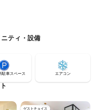
esから3
誕生日 • 結婚記念日 • ロマンチックなサプ
、Casino
ライズ 🌿ヴィエイユ・トゥールーズに位
ります。
置→静かで、控えめで、リラックスできま
す🌄
メニティ・設備
⁠車ス⁠ペ⁠ー⁠ス
エアコン
ート
ゲストチョイス