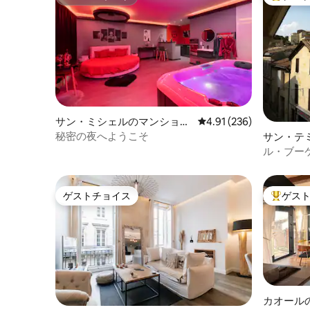
スーパーホスト
大好評の
バス停があります。ポー駅まで徒歩10分
以内です。 車でお越しの場合は、建物の
すぐ下に駐車場があります（1日15分間無
料）。ここでは荷物や買い物をのんびり
とお楽しみいただけます。この通りは毎
週日曜日の午前6時から午後2時まで、近
隣の市場のため通行止めになります。こ
の時間帯はこの通りに駐車することはで
きません。アパートから150メートルのと
サン・ミシェルのマンショ
レビュー236件、5つ星
4.91 (236)
ころには、1300台分の広い駐車場があり
ン・アパート
秘密の夜へようこそ
サン・テ
ます。月曜日から土曜日の午前8時30分か
ン・アパ
ル・ブー
ら午後12時30分、午後2時から午後6時ま
ンション
では1/2日1ユーロです。この時間外と日曜
日は無料です。 基本的な調理用品（調味
料、油、酢など）やその他の朝食用品
ゲストチョイス
ゲス
ゲストチョイス
大好評の
（コーヒー、紅茶、砂糖など）が用意さ
れています。Wi-Fi接続をご利用いただけ
ます。ベッドリネン、シーツ、タオルが
用意されています。 洗濯機用の洗剤もご
用意しております。洗濯機には乾燥機も
付いています。 寝室に関する情報、2名様
でソファーベッドをご利用になる場合
は、ご到着時に1泊あたり7.5ユーロの追加
カオール