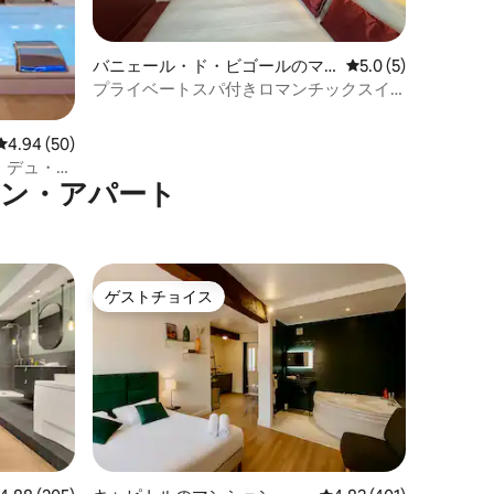
バニェール・ド・ビゴールのマ
レビュー5件、5つ星
5.0 (5)
ンション・アパート
プライベートスパ付きロマンチックスイ
ート • Le Boudoir
レビュー50件、5つ星中4.94つ星の平均評価
4.94 (50)
・デュ・ミ
ョン・アパート
ゲストチョイス
ゲストチョイス