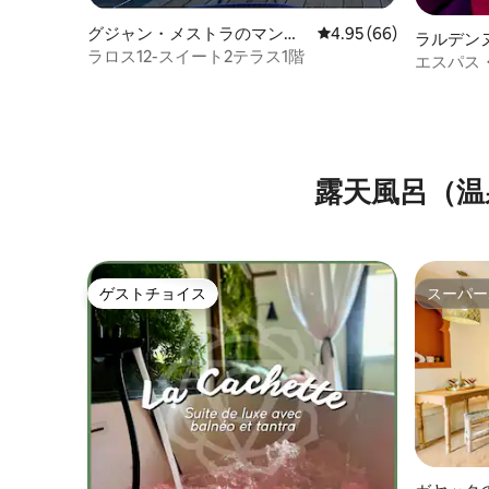
グジャン・メストラのマンシ
レビュー66件、5つ星中
4.95 (66)
ラルデン
ョン・アパート
ラロス12-スイート2テラス1階
ート
エスパス
50の色合
露天風呂（温
ゲストチョイス
スーパー
ゲストチョイス
スーパー