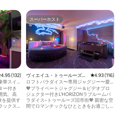
フルザン
スーパーホスト
ゲスト
スーパーホスト
ゲスト
ート
プレミア
ー、テラ
トゥール
たちの魅
た体験をしてく
な雰囲気
ー、ピレ
むテラス
スしてください。 
るために
レビュー132件、5つ星中4.95つ星の平均評価
4.95 (132)
ヴィエイユ・トゥールーズの
レビュー116件、5つ星
4.93 (116)
されてお
マンション・アパート
豪華スイ
ロフトパラダイス〜専用ジャグジー〜愛
ます。 シーツ、コーヒー、紅茶、タオ
の滞在
ター付き
💖プライベートジャグジー＆ビデオプロ
ル、スポ
囲気、高
ジェクター付きL'HORIZONラブルームパ
意されて
験を提供す
ラダイス–トゥールーズ旧市街💖 親密な空
はありま
ラックス
間でロマンチックなひとときをお過ごし
ください。 🛁特別なひとときを過ごせる
追加オプ
プライベートジャグジー ✨快適で温かみ
のある雰囲気 🎬映画鑑賞の夜にぴったり
lesのすぐそ
のビデオプロジェクター 🛏️カップルに最
、市内中
適な快適な宿泊施設 お祝いに最適🎉： •