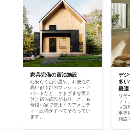
家具完備の宿⁠泊⁠施⁠設
デジ
多⁠いプ
心安らぐ山小屋や、利便性の
高い都市部のマンション・ア
最⁠適
パートなど、さまざまな家具
リモ
付き宿泊施設があり、どこも
フェ
普段お家で使用するアメニテ
ド環
ィ・設備がすべてそろってい
事専
ます。
施設