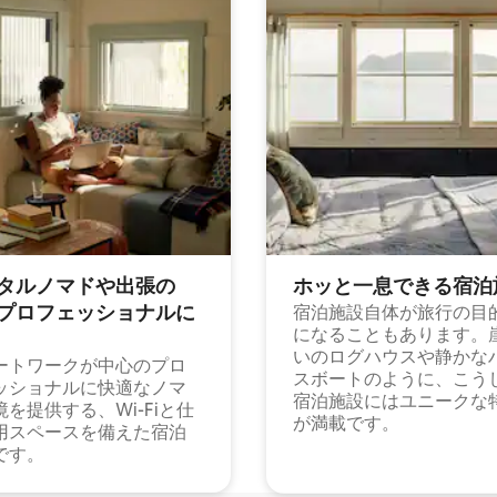
タルノマドや出⁠張⁠の
ホッと一⁠息⁠で⁠き⁠る宿⁠泊
⁠ロ⁠フ⁠ェ⁠ッ⁠シ⁠ョ⁠ナ⁠ル⁠に
宿泊施設自体が旅行の目
になることもあります。
いのログハウスや静かな
ートワークが中心のプロ
スボートのように、こう
ッショナルに快適なノマ
宿泊施設にはユニークな
境を提供する、Wi-Fiと仕
が満載です。
用スペースを備えた宿泊
です。