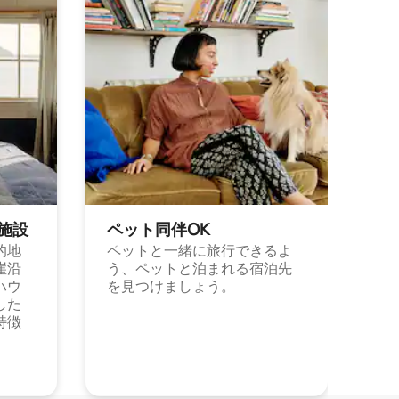
施⁠設
ペット同⁠伴OK
的地
ペットと一緒に旅行できるよ
崖沿
う、ペットと泊まれる宿泊先
ハウ
を見つけましょう。
した
特徴