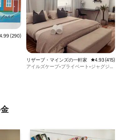
ビュー290件、5つ星中4.99つ星の平均評価
4.99 (290)
リザーブ・マインズの一軒家
レビュー415件、5つ星
4.93 (415)
アイルズケープ•プライベート•ジャグジー
•焚き火テーブル
⁠金