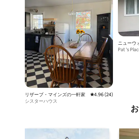
ニューウ
ゲストス
Pat 's Pla
リザーブ・マインズの一軒家
レビュー24件、5つ星中
4.96 (24)
シスターハウス
お