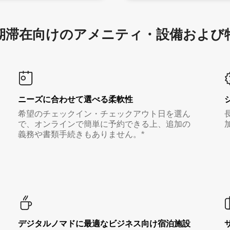
滞在向け⁠のア⁠メ⁠ニ⁠テ⁠ィ⁠・設⁠備⁠および
ニーズに合わせて選べる柔軟性
希望のチェックイン・チェックアウト日を選ん
で、オンラインで簡単に予約できる上、追加の
義務や書類手続きもありません。*
デジタルノマド⁠に最⁠適⁠なビ⁠ジ⁠ネ⁠ス⁠向⁠け宿⁠泊⁠施⁠設