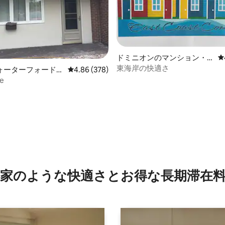
ドミニオンのマンション・
レ
アパート
東海岸の快適さ
ォーターフォードの
レビュー378件、5つ星中4.86つ星の平均評価
4.86 (378)
イート
ce
4.96つ星の平均評価
家のような快⁠適⁠さ⁠とお⁠得⁠な長⁠期⁠滞⁠在料