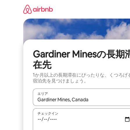
コ
ン
テ
ン
ツ
に
ス
キ
ッ
Gardiner Minesの長期
プ
在先
1か月以上の長期滞在にぴったりな、くつろげ
宿泊先を見つけましょう。
エリア
検索結果が表示されたら、上下の矢印キーを使っ
チェックイン