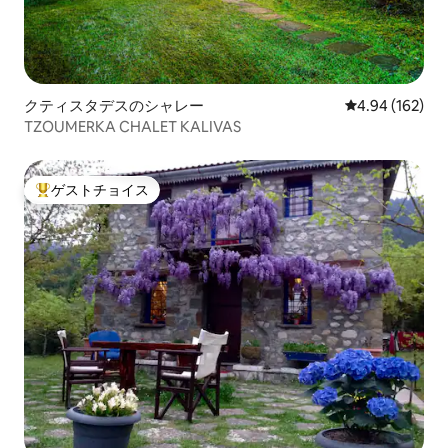
クティスタデスのシャレー
レビュー162件
4.94 (162)
TZOUMERKA CHALET KALIVAS
ゲストチョイス
大好評のゲストチョイスです。