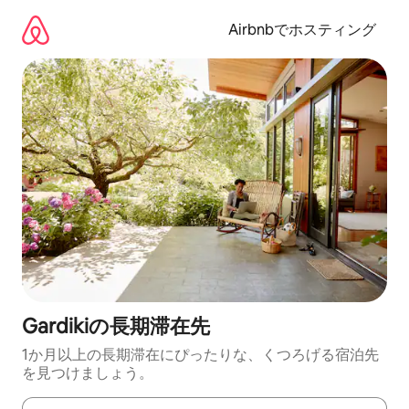
コ
ン
Airbnbでホスティング
テ
ン
ツ
に
ス
キ
ッ
プ
Gardikiの長期滞在先
1か月以上の長期滞在にぴったりな、くつろげる宿泊先
を見つけましょう。