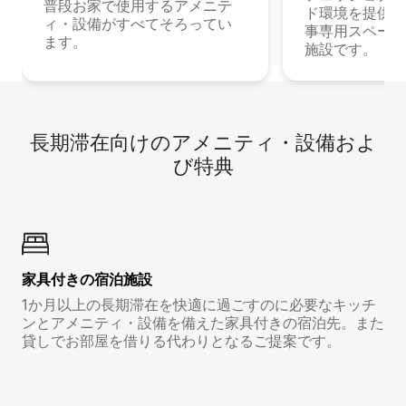
普段お家で使用するアメニテ
ド環境を提供する
ィ・設備がすべてそろってい
事専用スペース
ます。
施設です。
長期滞在向け⁠のア⁠メ⁠ニ⁠テ⁠ィ⁠・設⁠備⁠およ
び特⁠典
家具付き⁠の宿⁠泊⁠施⁠設
1か月以上の長期滞在を快適に過ごすのに必要なキッチ
ンとアメニティ・設備を備えた家具付きの宿泊先。また
貸しでお部屋を借りる代わりとなるご提案です。