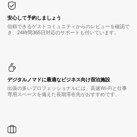
安心して予約しましょう
信頼できるゲストコミュニティからのレビューを確認で
き、24時間365日対応のサポートも付いています。
デジタルノマド⁠に最⁠適⁠なビ⁠ジ⁠ネ⁠ス⁠向⁠け宿⁠泊⁠施⁠設
出張の多いプロフェッショナルには、高速Wi-Fiと仕事
専用スペースを備えた長期滞在先がおすすめです。