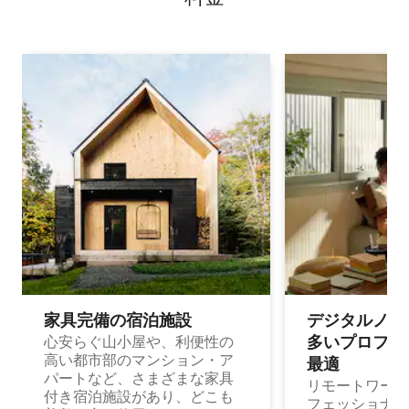
家具完備の宿⁠泊⁠施⁠設
デジタルノマド
多⁠いプ⁠ロ⁠フ⁠ェ⁠
心安らぐ山小屋や、利便性の
高い都市部のマンション・ア
最⁠適
パートなど、さまざまな家具
リモートワーク
付き宿泊施設があり、どこも
フェッショナル