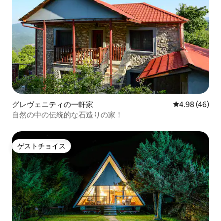
グレヴェニティの一軒家
レビュー46件
4.98 (46)
自然の中の伝統的な石造りの家！
ゲストチョイス
ゲストチョイス