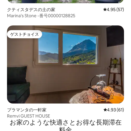
クティスタデスの土の家
レビュー57件
4.95 (57)
Marina's Stone -番号00000128825
ゲストチョイス
ゲストチョイス
プラマンタの一軒家
レビュー61件
4.93 (61)
Remvi GUEST HOUSE
お家のような快⁠適⁠さ⁠とお⁠得⁠な長⁠期⁠滞⁠在
料⁠金