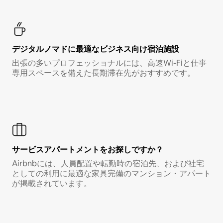
デジタルノマド⁠に最⁠適⁠なビ⁠ジ⁠ネ⁠ス⁠向⁠け宿⁠泊⁠施⁠設
出張の多いプロフェッショナルには、高速Wi-Fiと仕事
専用スペースを備えた長期滞在先がおすすめです。
サービスアパートメントをお探しですか？
Airbnbには、人員配置や転勤時の宿泊先、および社宅
としての利用に最適な家具完備のマンション・アパート
が掲載されています。