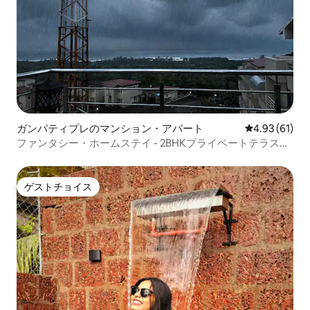
ガンパティプレのマンション・アパート
レビュー61件
4.93 (61)
ファンタシー・ホームステイ - 2BHKプライベートテラス・
シービュー
ゲストチョイス
ゲストチョイス