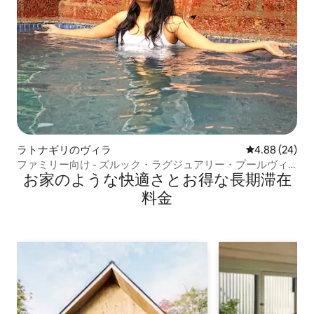
ラトナギリのヴィラ
レビュー24件
4.88 (24)
ファミリー向け - ズルック・ラグジュアリー・プールヴィ
お家のような快⁠適⁠さ⁠とお⁠得⁠な長⁠期⁠滞⁠在
ラ - 1 BHKスイート
料⁠金