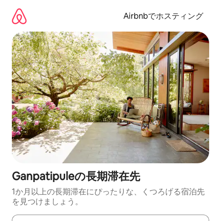
コ
ン
Airbnbでホスティング
テ
ン
ツ
に
ス
キ
ッ
プ
Ganpatipuleの長期滞在先
1か月以上の長期滞在にぴったりな、くつろげる宿泊先
を見つけましょう。