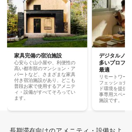
家具完備の宿⁠泊⁠施⁠設
デジタルノマド
多⁠いプ⁠ロ⁠フ⁠ェ⁠
心安らぐ山小屋や、利便性の
高い都市部のマンション・ア
最⁠適
パートなど、さまざまな家具
リモートワーク
付き宿泊施設があり、どこも
フェッショナル
普段お家で使用するアメニテ
ド環境を提供する
ィ・設備がすべてそろってい
事専用スペース
ます。
施設です。
長期滞在向け⁠のア⁠メ⁠ニ⁠テ⁠ィ⁠・設⁠備⁠およ