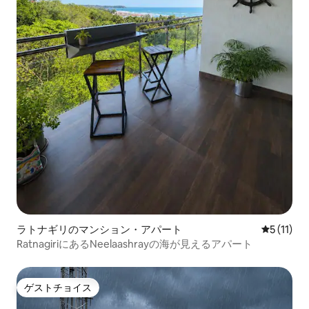
ラトナギリのマンション・アパート
レビュー1
5 (11)
RatnagiriにあるNeelaashrayの海が見えるアパート
ゲストチョイス
ゲストチョイス