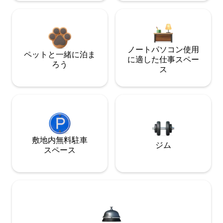
ノートパソコン使用
ペットと一緒に泊ま
に適した仕事スペー
ろう
ス
敷地内無料駐⁠車
ジム
ス⁠ペ⁠ー⁠ス