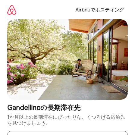
コ
ン
Airbnbでホスティング
テ
ン
ツ
に
ス
キ
ッ
プ
Gandellinoの長期滞在先
1か月以上の長期滞在にぴったりな、くつろげる宿泊先
を見つけましょう。