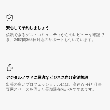
安心して予約しましょう
信頼できるゲストコミュニティからのレビューを確認で
き、24時間365日対応のサポートも付いています。
デジタルノマド⁠に最⁠適⁠なビ⁠ジ⁠ネ⁠ス⁠向⁠け宿⁠泊⁠施⁠設
出張の多いプロフェッショナルには、高速Wi-Fiと仕事
専用スペースを備えた長期滞在先がおすすめです。