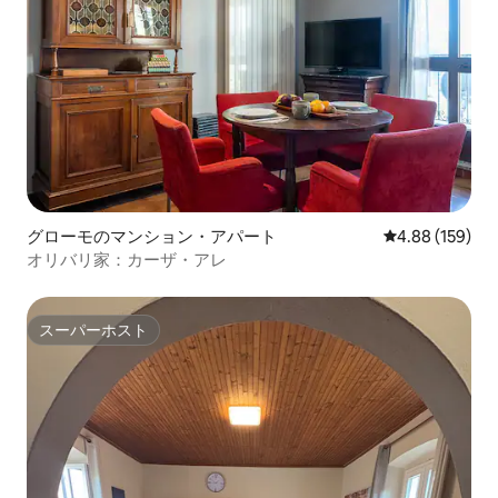
グローモのマンション・アパート
レビュー159件
4.88 (159)
オリバリ家：カーザ・アレ
スーパーホスト
スーパーホスト