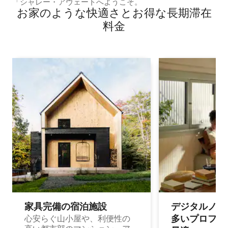
ト
「シャレー・アヴェートへようこそ。
お家のような快⁠適⁠さ⁠とお⁠得⁠な長⁠期⁠滞⁠在
料⁠金
家具完備の宿⁠泊⁠施⁠設
デジタルノマド
多⁠いプ⁠ロ⁠フ⁠ェ⁠
心安らぐ山小屋や、利便性の