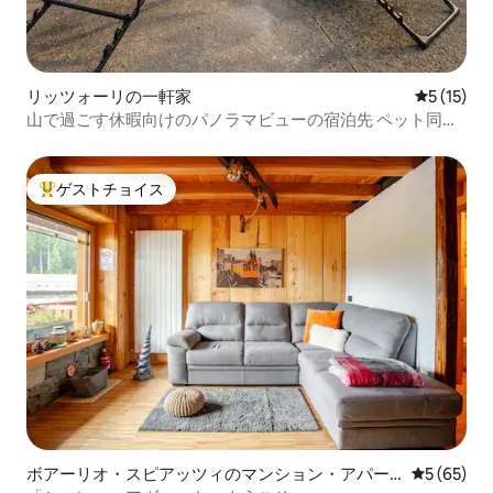
リッツォーリの一軒家
レビュー1
5 (15)
山で過ごす休暇向けのパノラマビューの宿泊先 ペット同伴
可
ゲストチョイス
大好評のゲストチョイスです。
ボアーリオ・スピアッツィのマンション・アパー
レビュー6
5 (65)