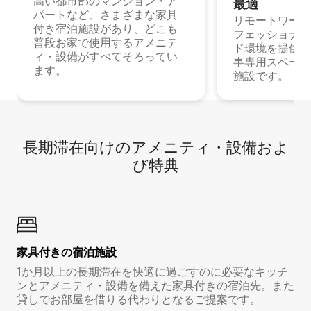
高い都市部のマンション・ア
最⁠適
パートなど、さまざまな家具
リモートワーク
付き宿泊施設があり、どこも
フェッショナル
普段お家で使用するアメニテ
ド環境を提供する
ィ・設備がすべてそろってい
事専用スペース
ます。
施設です。
長期滞在向け⁠のア⁠メ⁠ニ⁠テ⁠ィ⁠・設⁠備⁠およ
び特⁠典
家具付き⁠の宿⁠泊⁠施⁠設
1か月以上の長期滞在を快適に過ごすのに必要なキッチ
ンとアメニティ・設備を備えた家具付きの宿泊先。また
貸しでお部屋を借りる代わりとなるご提案です。