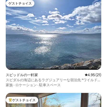
ゲストチョイス
ゲストチョイス
スピッドルの一軒家
レビュー21件
4.95 (21)
スピダルの海辺にあるラグジュアリーな宿泊先 *ワイルド・
アトランティック・ウェイ*
家族
·
ロケーション
·
駐車スペース
ゲストチョイス
大好評のゲストチョイスです。