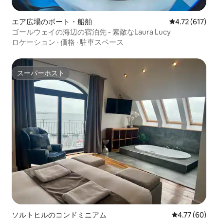
エア広場のボート・船舶
レビュー617件
4.72 (617)
ゴールウェイの海辺の宿泊先 - 素敵なLaura Lucy
ロケーション
·
価格
·
駐車スペース
スーパーホスト
スーパーホスト
ソルトヒルのコンドミニアム
レビュー60件
4.77 (60)