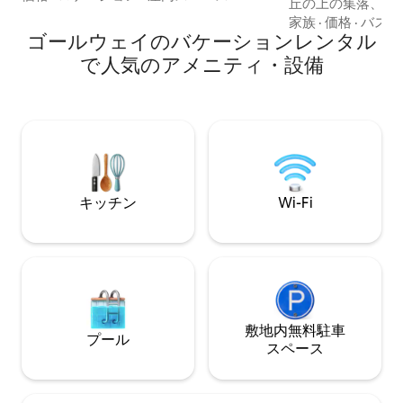
丘の上の集落、Cno
Tearmann」と呼んでいます。これは「聖
2つの村の間の人
家族
·
価格
·
バスル
域」を意味します。 あらゆるニーズに対
ゴールウェイのバケーションレンタル
に位置しています
応するように設計された広々とした安息
楽が楽しめるスピッ
で人気のアメニティ・設備
の地に足を踏み入れてください。 1日探索
金曜日のファーマ
した後は、プライベートな静けさに包ま
ベンチャーセンタ
れたキングサイズのベッドに沈んでくだ
ン（8.5 km）で
さい。 タオルと活性化シャワーを完備し
イルランドの文化
たモダンな専用バスルームでリフレッシ
か25分ですが、
ュしましょう。
に完全に浸ること
キッチン
Wi-Fi
敷地内無料駐⁠車
プール
ス⁠ペ⁠ー⁠ス