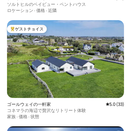
ソルトヒルのベイビュー・ペントハウス
ロケーション
·
価格
·
近隣
ゲストチョイス
大好評のゲストチョイスです。
ゴールウェイの一軒家
レビュー33
5.0 (33)
コネマラの海辺で贅沢なリトリート体験
家族
·
価格
·
状態