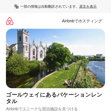
コ
一部の情報は自動翻訳されています。
原文を表示
ン
テ
ン
Airbnbでホスティング
ツ
に
ス
キ
ッ
プ
ゴールウェイにあるバケーションレン
タル
Airbnbでユニークな宿泊施設を見つける