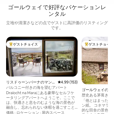
ゴールウェイで好評なバケーションレ
ンタル
立地や清潔さなどの点でゲストに高評価のリスティング
です。
ゲストチョイス
ゲストチョイス
大好評のゲストチョイスです。
大好評のゲストチ
リスドゥーンバーナのマンシ
レビュー153件、5つ星中4.99
4.99 (153)
ョン・アパート
バルコニー付きの海を望むアパート
ゴールウェイのコ
Draíocht na Maraにある豪華なセルフケ
歴史ある茅葺きの
ータリングアパートへようこそ。ここで
るCnoc Suain
「他とはまったく
は、快適さと息をのむような海の景色が
ン紙。 コネマラのゲルタクト地方の魅力
融合し、忘れられない休暇を過ごすこと
的な田舎の景色の
ができます。 このアパートは「An
価格
·
ロケーション
·
屋内スペース