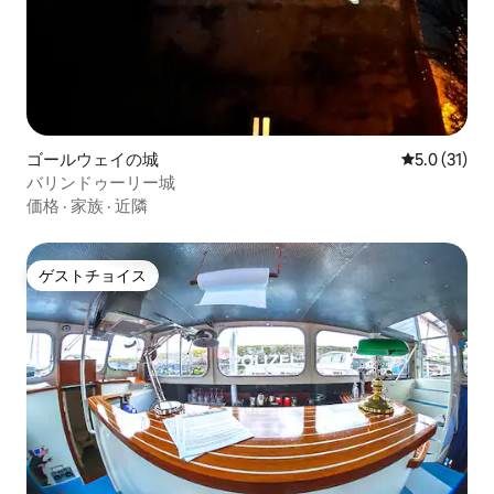
ゴールウェイの城
レビュー31
5.0 (31)
バリンドゥーリー城
価格
·
家族
·
近隣
ゲストチョイス
ゲストチョイス