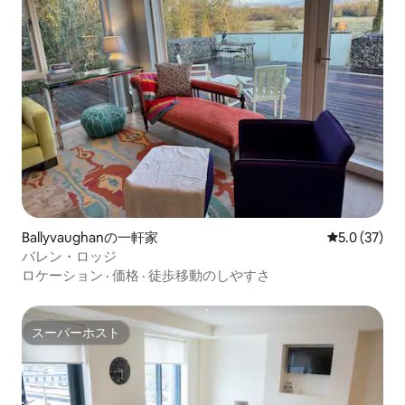
Ballyvaughanの一軒家
レビュー37
5.0 (37)
バレン・ロッジ
ロケーション
·
価格
·
徒歩移動のしやすさ
スーパーホスト
スーパーホスト