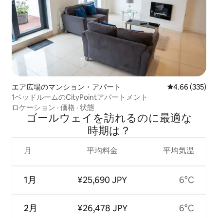
エア広場のマンション・アパート
レビュー335件
4.66 (335)
1ベッドルームのCityPointアパートメント
ロケーション
·
価格
·
状態
ゴールウェイを訪⁠れ⁠るの⁠に最⁠適⁠な
時⁠期⁠は⁠？
月
平均料金
平均気温
1月
¥25,690 JPY
6°C
2月
¥26,478 JPY
6°C