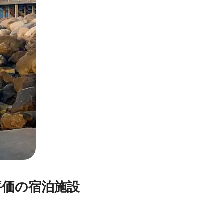
⁠の宿⁠泊⁠施⁠設