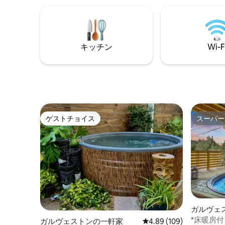
charm. It features a variety of amenities
気です。 ガルベストン最大級のビーチフ
designed to enhance your stay. Book
ロントバ
your stay and discover the ultimate
湾、プール、
beachfront getaway—where the sun,
が一望で
sea, and sand come together to create
クテルを
キッチン
Wi-F
memories that will last a lifetime!
んびり過ごしま
チェアが
チに行き
ゲストチョイス
スーパー
ゲストチョイス
スーパー
ガルヴェ
*床暖房付
ガルヴェストンの一軒家
レビュー109件、5つ星
4.89 (109)