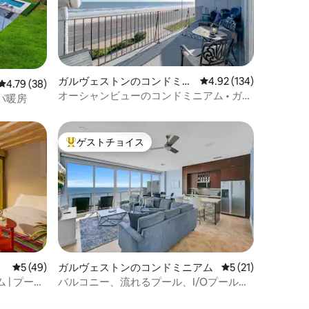
ガルヴェストンのコンドミニ
レビュー134件、5つ星
4.92 (134)
レビュー38件、5つ星中4.79つ星の平均評価
4.79 (38)
アム
オーシャンビューのコンドミニアム • ガル
パ暖房
ベストンにある広々とした2ベッドルーム
の宿泊先
ゲストチョイス
大好評のゲストチョイスです。
レビュー49件、5つ星中5つ星の平均評価
5 (49)
ガルヴェストンのコンドミニアム
レビュー21件、5
5 (21)
| プール
バルコニー、流れるプール、I/Oプール、
ゲームルーム、スパ