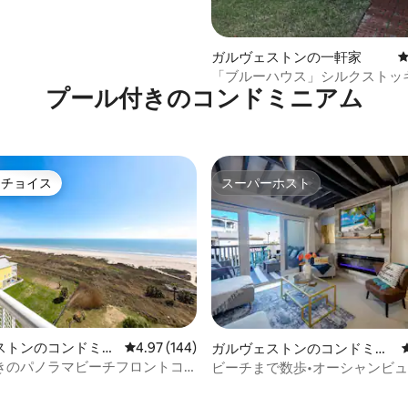
ガルヴェストンの一軒家
「ブルーハウス」シルクストッ
プール付きのコンドミニアム
リア、プール付き
トチョイス
スーパーホスト
ゲストチョイスです。
スーパーホスト
ストンのコンドミニ
レビュー144件、5つ星中4.97つ星の平均評価
4.97 (144)
ガルヴェストンのコンドミニ
アム
きのパノラマビーチフロントコ
ビーチまで数歩•オーシャンビュ
中4.93つ星の平均評価
アム
付きBilly's Bungalow