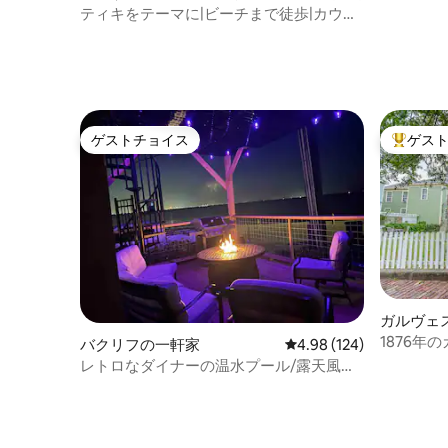
庭、中心
ティキをテーマに|ビーチまで徒歩|カウボ
ーイプール|カラオケ
ゲストチョイス
ゲス
ゲストチョイス
大好評の
ガルヴェ
1876年
バクリフの一軒家
レビュー124件、5つ星
4.98 (124)
クプール
レトロなダイナーの温水プール/露天風呂
デッキ