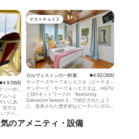
ガルヴェ
ゲストチョイス
ゲスト
ゲストチョイス
ゲスト
ン・アパ
The Posh
中心部に
しゃれな
サ・デル
晴らしい
う、細部
れました！ エアフライヤーを内
ルサイズのコンロ
庫。正面
ガルヴェストンの一軒家
レビュー305件、5つ星
4.92 (305)
トなし。 プール2つをご利用いただけます
サンデーズサーフ＆シエスタ（ビーチま
レビュー555件、5つ星中4.9つ星の平均評価
4.9 (555)
（1つは
で1ブロック）
サンデーズ・サーフ＆シエスタは、HGTV
ゼボ。 ベイブスビーチの砂浜まで歩いて
グジー付
とDIYネットワークの「Restoring
すぐ！ 家族連れに最適で、島のあらゆる
ミニアム
アムへよ
Galveston Season 3」で紹介されたよう
場所に近
に、改装された歴史的なビーチバンガロ
、壮大な
ーです！ ビーチやレストランまで徒歩圏
しいプー
内の、完全に改装された歴史的な1921年の
スフィッ
気⁠のア⁠メ⁠ニ⁠テ⁠ィ・設⁠備
バンガローです。 このバンガローは防潮
モダンな
堤から4軒先にあります。 この家は素晴ら
す！ 当
しいです！ 家は890平方フィートです
オ、設備