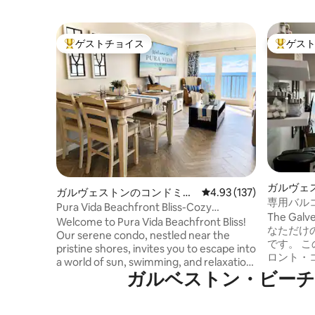
ゲストチョイス
ゲス
大好評のゲストチョイスです。
大好評の
ガルヴェ
ガルヴェストンのコンドミニ
レビュー137件、5つ星
4.93 (137)
アム
専用バル
アム
Pura Vida Beachfront Bliss-Cozy
トのサン
The Gal
Beachfront（プール付き）
Welcome to Pura Vida Beachfront Bliss!
なただけ
Our serene condo, nestled near the
です。 このボーホー調の豪華なビーチフ
pristine shores, invites you to escape into
ロント・
a world of sun, swimming, and relaxation.
波、潮の
ガルベストン・ビーチ周⁠辺⁠に
Located in the beautiful heart of
ましょう。 ベッドルーム2室、バス
Galveston, our home offers a perfect
2室のこ
blend of modern comfort and coastal
だけ、ブ