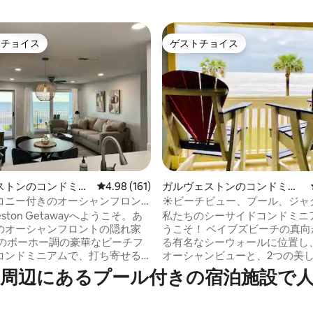
トチョイス
ゲストチョイス
ゲストチョイスです。
ゲストチョイス
ストンのコンドミニ
レビュー161件、5つ星中4.98つ星の平均評価
4.98 (161)
ガルヴェストンのコンドミニ
中4.93つ星の平均評価
アム
コニー付きのオーシャンフロン
☀ビーチビュー、プール、ジャ
セットコンドミニアム
きのトレンディな海辺のコンド
veston Getawayへようこそ。あ
私たちのシーサイドコンドミニ
のオーシャンフロントの隠れ家
うこそ！ ベイブズビーチの真向かいにあ
る有名なシーウォールに位置し
コンドミニアムで、打ち寄せる
オーシャンビューと、2つの美
香り、輝く日の出に目を覚まし
ル、ホットタブ、オールアクセ
あ⁠るプ⁠ー⁠ル⁠付⁠き⁠の宿⁠泊⁠施⁠設⁠で人⁠
ルーム
トネスセンターをはじめとする
の宿泊先は、4名様でご利用いた
リトリートをお楽しみいただけま
ティックリゾートのような雰囲
コンドミニアムには専用パティ