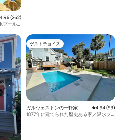
パ | パットパット | 焚き火台
ビュー262件、5つ星中4.96つ星の平均評価
4.96 (262)
水プール
ゲストチョイス
ゲストチョイス
ガルヴェストンの一軒家
レビュー99件、5つ星
4.94 (99)
1877年に建てられた歴史ある家／温水プ
ール