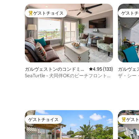
ゲストチョイス
ゲストチ
大好評のゲストチョイスです。
ゲストチ
ガルヴェストンのコンドミニ
レビュー133件、5つ星
4.95 (133)
ガルヴェ
アム
アム
SeaTurtle - 犬同伴OKのビーチフロントの
ザ・シー
リゾートコンドミニアム
ントビュ
ゲストチョイス
ゲス
ゲストチョイス
大好評の