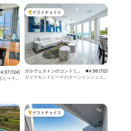
ゲストチョイス
大好評のゲストチョイスです。
ガルヴェストンのコンドミニ
レビュー112件、5つ星
4.98 (112)
レビュー124件、5つ星中4.97つ星の平均評価
4.97 (124)
アム
ダイヤモンドビーチのオーシャンジュエ
るビーチ
ル
ゲストチョイス
大好評のゲストチョイスです。