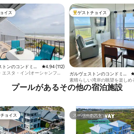
ョイス
ゲストチョイス
ョイス
大好評のゲストチョイスです。
中4.95つ星の平均評価
ストンのコンドミニ
レビュー112件、5つ星中4.94つ星の平均評価
4.94 (112)
・エスタ・イン|オーシャンフロ
ガルヴェストンのコンドミニ
ー|ベッド2台＆バスルーム2室
アム
素晴らしい湾岸の眺望を楽しめ
プールがあるその他の宿泊施設
フロントのワンルーム
トチョイス
スーパーホスト
ゲストチョイスです。
スーパーホスト