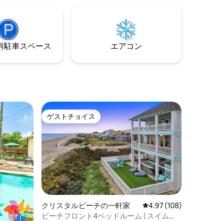
が、はるかに広く感じられ、車1台分のガ
の洗濯機
レージ、デッキ、屋外シャワー、カウボ
イズのメ
ーイプールが含まれています！
ーテン、
2台を備え
宿泊先で
⁠車ス⁠ペ⁠ー⁠ス
エアコン
約は21歳
ゲストチョイス
ゲストチョイス
クリスタルビーチの一軒家
レビュー108件、5つ星
4.97 (108)
ビーチフロント4ベッドルーム | スイムス