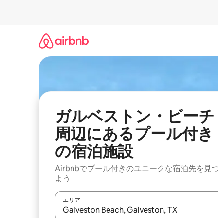
コ
ン
テ
ン
ツ
に
ス
キ
ッ
プ
ガルベストン・ビーチ
周辺にあるプール付き
の宿泊施設
Airbnbでプール付きのユニークな宿泊先を見
よう
エリア
検索結果が表示されたら、上下の矢印キーを使っ