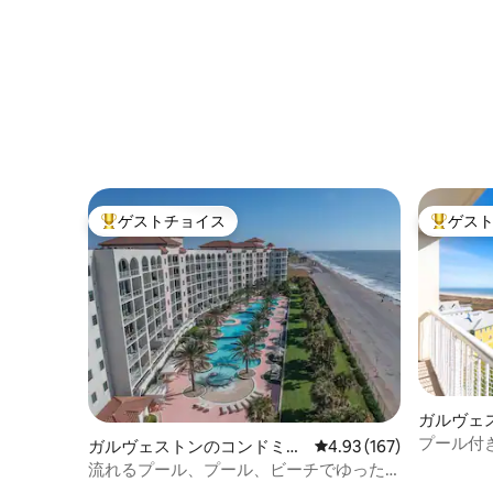
ゲストチョイス
ゲス
大好評のゲストチョイスです。
大好評の
ガルヴェ
アム
プール付
ガルヴェストンのコンドミニ
レビュー167件、5つ星
4.93 (167)
ンドミニ
アム
流れるプール、プール、ビーチでゆった
り過ごそう。