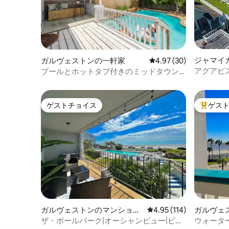
ジャマイ
ガルヴェストンの一軒家
レビュー30件、5つ星中
4.97 (30)
アグアビ
プールとホットタブ付きのミッドタウン
ダイス/
ホーム！
ク
ゲストチョイス
ゲス
ゲストチョイス
大好評の
ガルヴェストンのマンショ
レビュー114件、5つ星
4.95 (114)
ガルヴェ
ン・アパート
ン・アパ
ザ・ボールパーク|オーシャンビュー|ビー
ウォータ