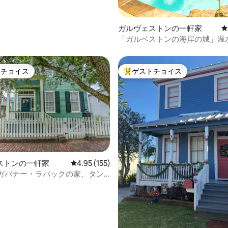
部のロケーション！*
ガルヴェストンの一軒家
レ
「ガルベストンの海岸の城」温
＆スパ！
トチョイス
ゲストチョイス
ゲストチョイスです。
大好評のゲストチョイスです。
ストンの一軒家
レビュー155件、5つ星中4.95つ星の平均評価
4.95 (155)
のガバナー・ラバックの家、タン
中4.98つ星の平均評価
/マスター2室！