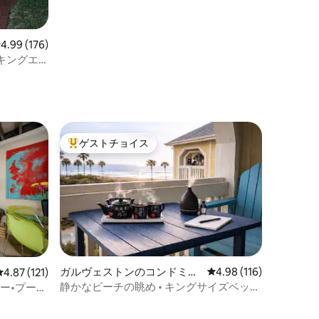
レビュー176件、5つ星中4.99つ星の平均評価
4.99 (176)
キングエ
ゲストチョイス
大好評のゲストチョイスです。
ガルヴェストンのコンドミニ
レビュー116件、5つ星
4.98 (116)
レビュー121件、5つ星中4.87つ星の平均評価
4.87 (121)
アム
静かなビーチの眺め • キングサイズベッド
ー•プール
• 最上階