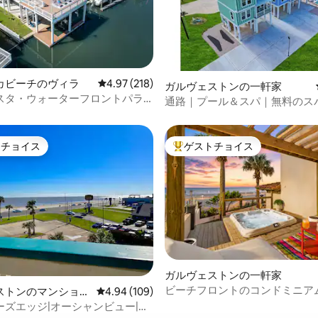
カビーチのヴィラ
レビュー218件、5つ星中4.97つ星の平均評価
4.97 (218)
4.97つ星の平均評価
ガルヴェストンの一軒家
スタ・ウォーターフロントパラ
通路｜プール＆スパ｜無料のス
露天風呂・ジャグジー/魚/カヤッ
トチョイス
ゲストチョイス
ゲストチョイスです。
大好評のゲストチョイスです。
ガルヴェストンの一軒家
ビーチフロントのコンドミニアム 
中4.95つ星の平均評価
ストンのマンショ
レビュー109件、5つ星中4.94つ星の平均評価
4.94 (109)
+ジャグジー | 眺望
ート
ーズエッジ|オーシャンビュー|ビ