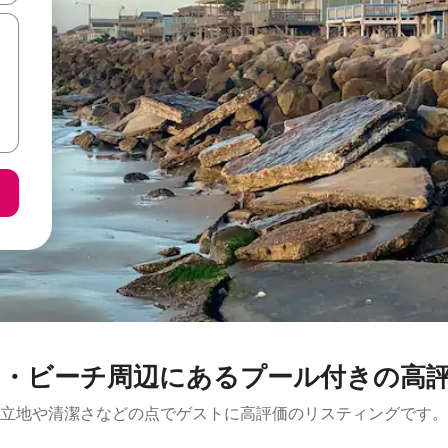
ーチ周⁠辺⁠にあ⁠るプ⁠ー⁠ル⁠付⁠き⁠の高⁠評⁠価
立地や清潔さなどの点でゲストに高評価のリスティングです。