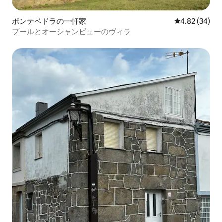
ポンテベドラの一軒家
レビュー34件
4.82 (34)
プールとオーシャンビューのヴィラ