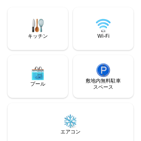
mid=1-jW2Kp-
ンとラジエーター。 - ヘアドライヤーと
Puo4SjOOhxy0tKZ
アイロン。 - イタリアンコーヒーメーカ
8.4539936500000
ー。 - 救急箱と消火器。 - 調理器具、オイ
ル、コーヒー、塩、無料の砂糖。 - シャ
ワージェル、トイレットペーパー、メイ
ク落としコットン、ミセラーウォータ
キッチン
Wi-Fi
ー。 - ボードゲーム。 アパートは2階にあ
り、エレベーターはありません。 独立し
た入り口です。到着の2日前にお知らせし
ます。 チェックインはオンラインで行い
ます。 ご到着時には、レストランのおす
すめ、観光スポット、アクティビティな
ど、この地域に関する実用的な情報が記
敷地内無料駐⁠車
載されたノートが用意されています。ま
プール
ス⁠ペ⁠ー⁠ス
た、すべての情報を含むリンクもお送り
します。 また、Wi-Fi ネットワークのパス
ワードは、アパートの入り口のドアの後
ろにあります。
エアコン