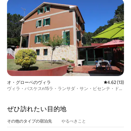
オ・グローベのヴィラ
レビュー13件
4.62 (13)
ヴィラ・バスケスn15ラ・ランサダ・サン・ビセンテ・ド・
マール
ぜひ訪⁠れ⁠た⁠い目⁠的⁠地
その他のタ⁠イ⁠プ⁠の宿⁠泊⁠先
やるべきこと