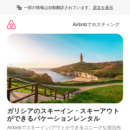
コ
一部の情報は自動翻訳されています。
原文を表示
ン
テ
ン
Airbnbでホスティング
ツ
に
ス
キ
ッ
プ
ガリシアのスキーイン・スキーアウト
ができるバケーションレンタル
Airbnbでスキーイン/アウトができるユニークな宿泊先