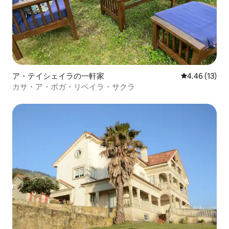
ア・テイシェイラの一軒家
レビュー13件
4.46 (13)
カサ・ア・ボガ・リベイラ・サクラ