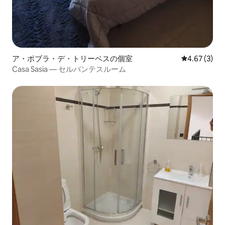
ア・ポブラ・デ・トリーベスの個室
レビュー3件
4.67 (3)
Casa Sasia — セルバンテスルーム