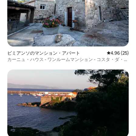
ビミアンソのマンション・アパート
レビュー25件
4.96 (25)
カーニュ・ハウス - ワンルームマンション - コスタ・ダ・モ
ルテ