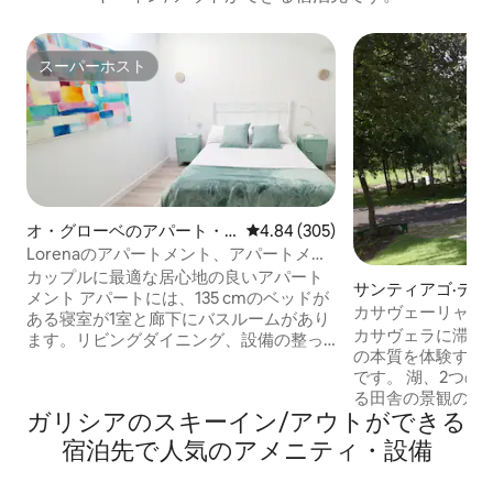
スーパーホスト
スーパーホスト
オ・グローベのアパート・
レビュー305件、5つ星中4.84
4.84 (305)
マンション
Lorenaのアパートメント、アパートメン
ト 2*B 1ベッドルーム...
カップルに最適な居心地の良いアパート
サンティアゴ·デ·
メント アパートには、135 cmのベッドが
ーラのコテージ
カサヴェーリャ
ある寝室が1室と廊下にバスルームがあり
カサヴェラに滞在
ます。リビングダイニング、設備の整っ
の本質を体験する
た小さなキッチン、お部屋内のワークス
です。 湖、2つの
ペースもあります。 カップルに最適です
る田舎の景観の中に
が、ソファベッドとベビー用品も備えら
ガリシアのスキーイン/アウトができる
リソルとモンチョ
れているため、最大で 1 名の追加ゲスト
るホストです。 カサヴェラへようこそ！
を快適に受け入れることができます。 快
宿泊先で人気のアメニティ・設備
場所：
適なご滞在に必要なものはすべて揃って
https://www.goog
います。 - タオル、シーツ、毛布。 - ファ