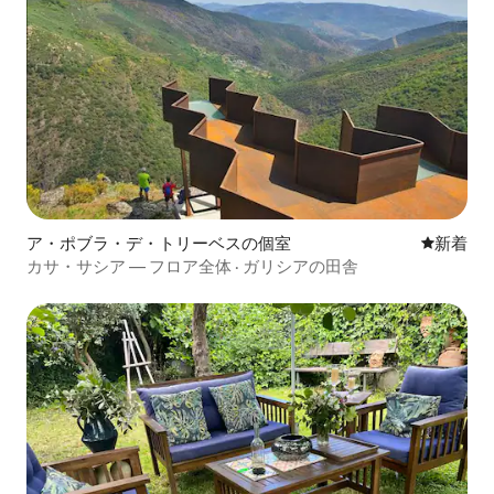
ア・ポブラ・デ・トリーベスの個室
新しい宿
新着
カサ・サシア — フロア全体 · ガリシアの田舎