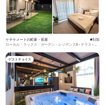
ケチケメートの町家・長屋
レビュー
5 (5)
ローカル・ラックス・ガーデン・レジデンスB • テラス • バ
ーベキュー
ゲストチョイス
ゲストチョイス