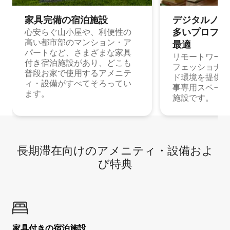
家具完備の宿⁠泊⁠施⁠設
デジタルノマド
多⁠いプ⁠ロ⁠フ⁠ェ⁠
心安らぐ山小屋や、利便性の
高い都市部のマンション・ア
最⁠適
パートなど、さまざまな家具
リモートワーク
付き宿泊施設があり、どこも
フェッショナル
普段お家で使用するアメニテ
ド環境を提供する
ィ・設備がすべてそろってい
事専用スペース
ます。
施設です。
長期滞在向け⁠のア⁠メ⁠ニ⁠テ⁠ィ⁠・設⁠備⁠およ
び特⁠典
家具付き⁠の宿⁠泊⁠施⁠設