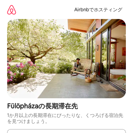
コ
ン
Airbnbでホスティング
テ
ン
ツ
に
ス
キ
ッ
プ
Fülöpházaの長期滞在先
1か月以上の長期滞在にぴったりな、くつろげる宿泊先
を見つけましょう。