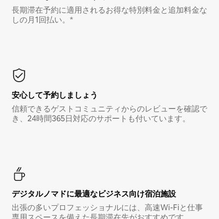
長期滞在予約に適用されるお得な特別料金と追加料金な
しの月1回払い。*
安心して予約しましょう
信頼できるゲストコミュニティからのレビューを確認で
き、24時間365日対応のサポートも付いています。
デジタルノマド⁠に最⁠適⁠なビ⁠ジ⁠ネ⁠ス⁠向⁠け宿⁠泊⁠施⁠設
出張の多いプロフェッショナルには、高速Wi-Fiと仕事
専用スペースを備えた長期滞在先がおすすめです。