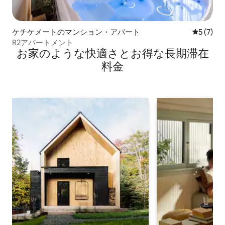
ケチケメートのマンション・アパート
レビュー
5 (7)
R2アパートメント
お家のような快⁠適⁠さ⁠とお⁠得⁠な長⁠期⁠滞⁠在
料⁠金