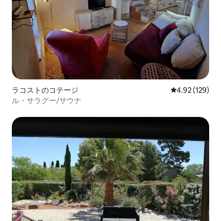
ラコストのコテージ
レビュー129件
4.92 (129)
ル・サラグー/サウナ