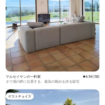
マルセイヤンの一軒家
レビュー18件
4.94 (18)
タウ湖の畔に位置する、最高の眺めを誇る邸宅
ゲストチョイス
ゲストチョイス