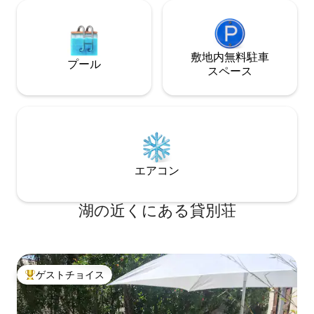
敷地内無料駐⁠車
プール
ス⁠ペ⁠ー⁠ス
エアコン
湖の近くにある貸別荘
ゲストチョイス
大好評のゲストチョイスです。