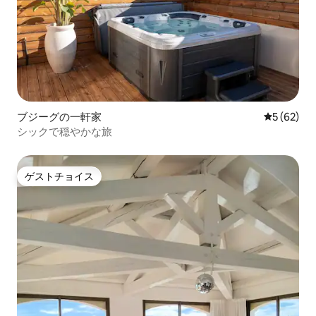
ブジーグの一軒家
レビュー6
5 (62)
シックで穏やかな旅
ゲストチョイス
ゲストチョイス