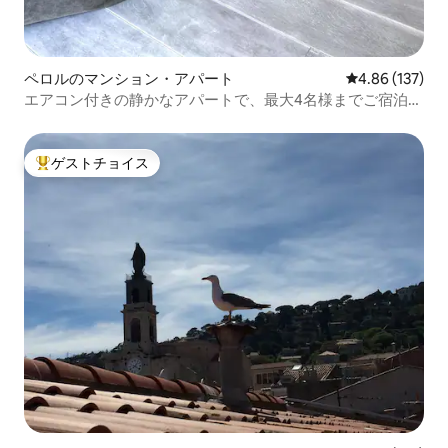
ペロルのマンション・アパート
レビュー137件
4.86 (137)
エアコン付きの静かなアパートで、最大4名様までご宿泊い
ただけます
ゲストチョイス
大好評のゲストチョイスです。