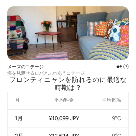
メーズのコテージ
レビュー
5 (7)
海を見渡せるロバとふれあうコテージ
フロンティニャンを訪⁠れ⁠るの⁠に最⁠適⁠な
時⁠期⁠は⁠？
月
平均料金
平均気温
1月
¥10,099 JPY
9°C
2月
¥12,624 JPY
9°C