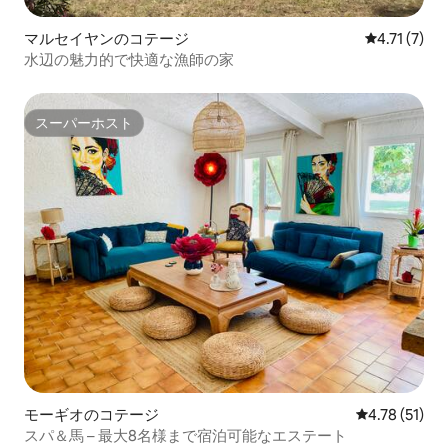
マルセイヤンのコテージ
レビュー7件
4.71 (7)
水辺の魅力的で快適な漁師の家
スーパーホスト
スーパーホスト
モーギオのコテージ
レビュー51件
4.78 (51)
スパ＆馬 – 最大8名様まで宿泊可能なエステート