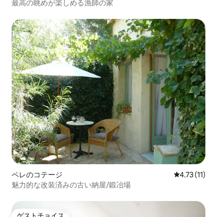
最高の眺めが楽しめる漁師の家
ペレのコテージ
レビュー11件
4.73 (11)
魅力的な改装済みの古い納屋/鍛冶場
ゲストチョイス