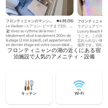
フロンティニャンのマンショ
レビュー55件、5つ星中4.85
4.85 (55)
フロンティニャン
ン・アパート
ン・アパート
Le Vauban –エアコン- ビーチまで2分、テ
ラグジュアリーな
ラス
🏖️ Vivez au rythme de la mer !
Luxury Beach Ro
Idéalement situé à seulement 200m de
うこそ。この20
la plage (2 min à pied), cet appartement
忘れられない休暇
en dernier étage est votre cocon idéal à
場所です。100メ
フロンティニャンの湖の近くにある宿
Frontignan. ☀️ Profitez d'une terrasse
しい一日を過ごし
privée de 9m² pour vos petits-déjeuners
ーバスとマッサー
泊施設で人気のアメニティ・設備
au grand air et vos soirées détente après
ラクゼーションを
la plage.
パートのすぐ近く
トラン、ブティッ
アイスクリーム屋
す。必要なものは
ばにあり、レジデ
専用駐車場があり
キッチン
Wi-Fi