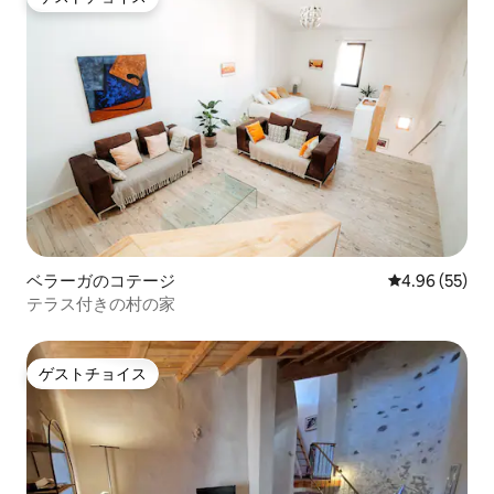
ゲストチョイス
ベラーガのコテージ
レビュー55件
4.96 (55)
テラス付きの村の家
ゲストチョイス
ゲストチョイス