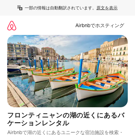
コ
一部の情報は自動翻訳されています。
原文を表示
ン
テ
ン
Airbnbでホスティング
ツ
に
ス
キ
ッ
プ
フロンティニャンの湖の近くにあるバ
ケーションレンタル
Airbnbで湖の近くにあるユニークな宿泊施設を検索・