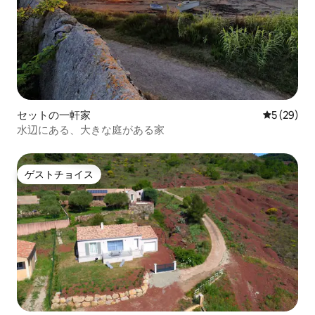
セットの一軒家
レビュー2
5 (29)
水辺にある、大きな庭がある家
ゲストチョイス
ゲストチョイス