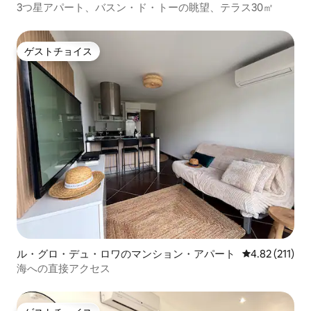
3つ星アパート、バスン・ド・トーの眺望、テラス30㎡
ゲストチョイス
ゲストチョイス
ル・グロ・デュ・ロワのマンション・アパート
レビュー211
4.82 (211)
海への直接アクセス