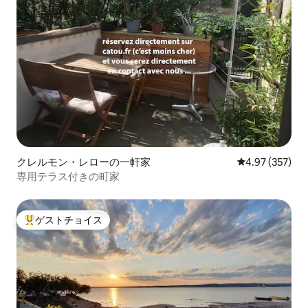
クレルモン・レローの一軒家
レビュー357件
4.97 (357)
専用テラス付きの町家
ゲストチョイス
大好評のゲストチョイスです。