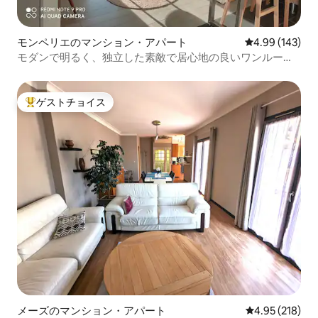
モンペリエのマンション・アパート
レビュー143件
4.99 (143)
モダンで明るく、独立した素敵で居心地の良いワンルーム
です
ゲストチョイス
大好評のゲストチョイスです。
メーズのマンション・アパート
レビュー218件
4.95 (218)