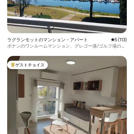
ラグランモットのマンション・アパート
レビュー1
5 (113)
ポナンのワンルームマンション、グレゴー港/ゴルフ場の眺
望（自転車2台）
ゲストチョイス
大好評のゲストチョイスです。