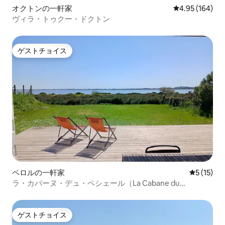
オクトンの一軒家
レビュー164件
4.95 (164)
ヴィラ・トゥクー・ドクトン
ゲストチョイス
ゲストチョイス
ペロルの一軒家
レビュー1
5 (15)
ラ・カバーヌ・デュ・ペシェール（La Cabane du
Pêcheur）–マゼ・ドゥ・ロール（Mazet de l'Or）、クライ
ム＆エタン（Clim & Étang）
ゲストチョイス
ゲストチョイス