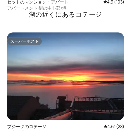
セットのマンション・アパート
レビュー103
4.9 (103)
アパートメント 街の中心部/港
湖の近くにあるコテージ
スーパーホスト
スーパーホスト
ブジーグのコテージ
レビュー23件
4.61 (23)