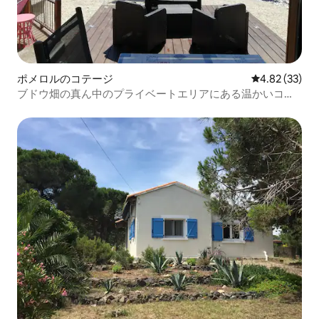
ポメロルのコテージ
レビュー33件
4.82 (33)
ブドウ畑の真ん中のプライベートエリアにある温かいコテ
ージ。 ビーチ、タウ湖、すべての商店から5分。 2つのプー
ル、1つは屋内で温水。 3つの大きな木製テラス、ガーデン
家具、サンデッキを備えた快適なシャレー。