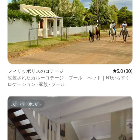
フィリッポリスのコテージ
レビュー30
5.0 (30)
改装されたカルーコテージ｜プール｜ペット｜N1からすぐ
ロケーション
·
家族
·
プール
スーパーホスト
スーパーホスト