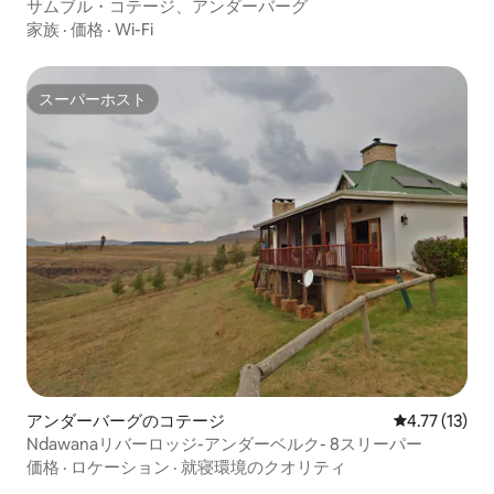
サムブル・コテージ、アンダーバーグ
家族
·
価格
·
Wi-Fi
スーパーホスト
スーパーホスト
アンダーバーグのコテージ
レビュー13件
4.77 (13)
Ndawanaリバーロッジ-アンダーベルク- 8スリーパー
価格
·
ロケーション
·
就寝環境のクオリティ