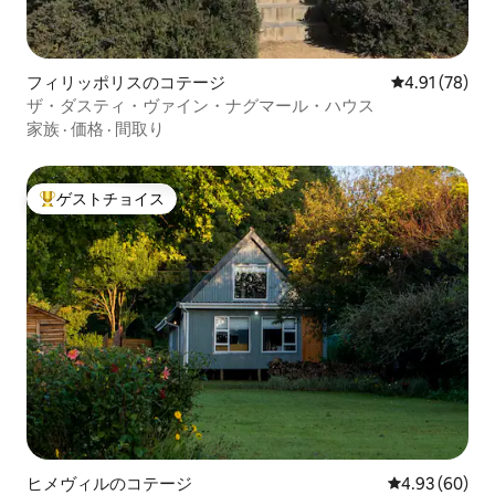
フィリッポリスのコテージ
レビュー78件
4.91 (78)
ザ・ダスティ・ヴァイン・ナグマール・ハウス
家族
·
価格
·
間取り
ゲストチョイス
大好評のゲストチョイスです。
ヒメヴィルのコテージ
レビュー60件
4.93 (60)