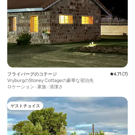
フライバーグのコテージ
レビュー7件
4.71 (7)
VryburgのStoney Cottageの豪華な宿泊先
ロケーション
·
家族
·
清潔さ
ゲストチョイス
ゲストチョイス