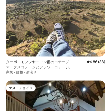
ターボ・モフツヤニャン郡のコテージ
レビュー88件
4.86 (88)
マークスコテージとフラワーコテージ。
家族
·
価格
·
清潔さ
ゲストチョイス
ゲストチョイス