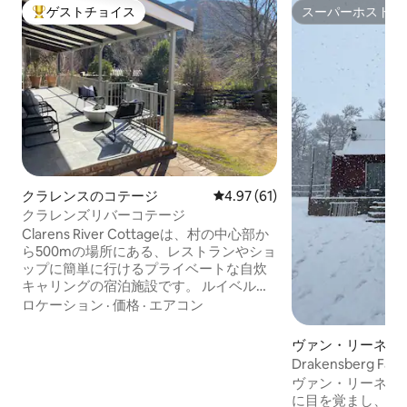
ゲストチョイス
スーパーホスト
大好評のゲストチョイスです。
スーパーホスト
クラレンスのコテージ
レビュー61件、5つ星中4.97
4.97 (61)
クラレンズリバーコテージ
Clarens River Cottageは、村の中心部か
ら500mの場所にある、レストランやショ
ップに簡単に行けるプライベートな自炊
キャリングの宿泊施設です。 ルイベルグ
山脈の麓にあるこのコテージからは、素
ロケーション
·
価格
·
エアコン
晴らしい景色が楽しめ、近くのハイキン
グコースにもアクセスできます。 寝室は2
ヴァン・リーネン
部屋あり、それぞれにクイーンサイズの
Drakensberg F
ベッドと専用バスルームがあります。 オ
ヴァン・リーネン
ープンプランのキッチンとリビングエリ
に目を覚まし、一
アからは、山の景色を望むパティオにつ