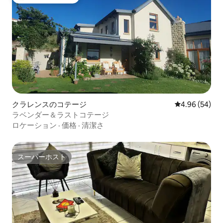
大好評のゲストチョイスです。
クラレンスのコテージ
レビュー54件
4.96 (54)
ラベンダー＆ラストコテージ
ロケーション
·
価格
·
清潔さ
スーパーホスト
スーパーホスト