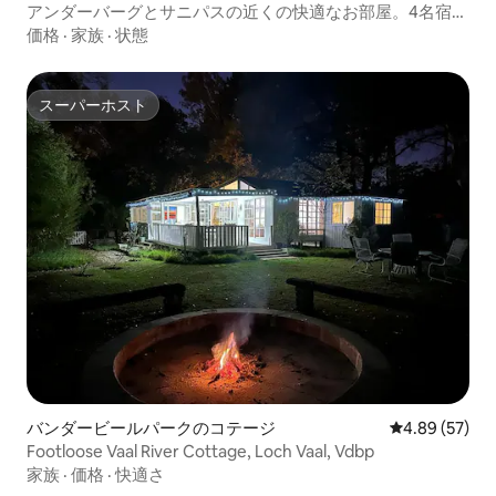
アンダーバーグとサニパスの近くの快適なお部屋。4名宿泊
可能
価格
·
家族
·
状態
スーパーホスト
スーパーホスト
バンダービールパークのコテージ
レビュー57件
4.89 (57)
Footloose Vaal River Cottage, Loch Vaal, Vdbp
家族
·
価格
·
快適さ