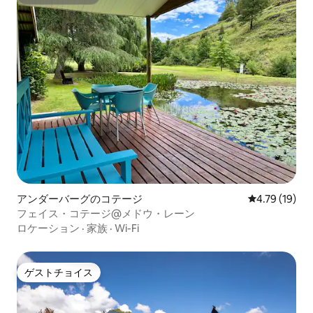
スーパーホスト
アンダーバーグのコテージ
レビュー19件
4.79 (19)
フェイス・コテージ@メドウ・レーン
ロケーション
·
家族
·
Wi-Fi
ゲストチョイス
ゲストチョイス