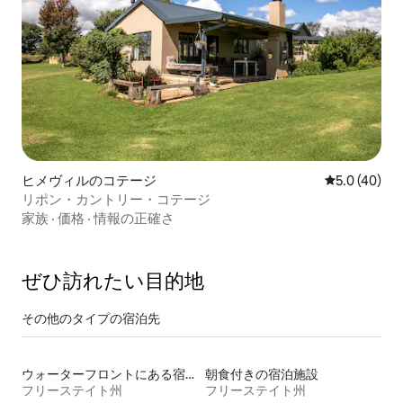
ヒメヴィルのコテージ
レビュー40
5.0 (40)
リポン・カントリー・コテージ
家族
·
価格
·
情報の正確さ
ぜひ訪⁠れ⁠た⁠い目⁠的⁠地
その他のタ⁠イ⁠プ⁠の宿⁠泊⁠先
ウォーターフロントにある宿泊施設
朝食付きの宿泊施設
フリーステイト州
フリーステイト州