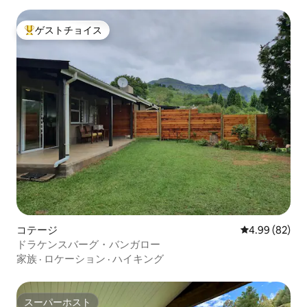
ゲストチョイス
大好評のゲストチョイスです。
コテージ
レビュー82件
4.99 (82)
ドラケンスバーグ・バンガロー
家族
·
ロケーション
·
ハイキング
スーパーホスト