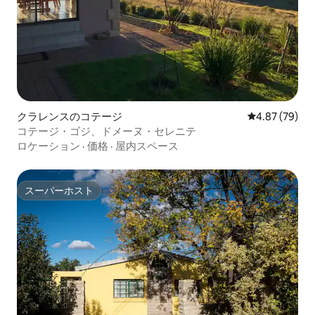
クラレンスのコテージ
レビュー79件
4.87 (79)
コテージ・ゴジ、ドメーヌ・セレニテ
ロケーション
·
価格
·
屋内スペース
スーパーホスト
スーパーホスト