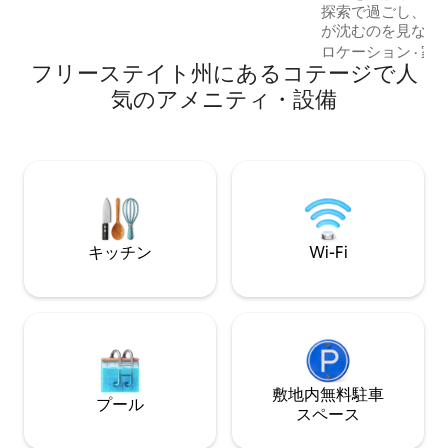
探索で過ごし、ド
ながっています。 アメニティには、薪ス
が沈むのを見なが
トーブ、スマートテレビ、ブライ（バー
てる暖炉のそばで
ロケーション
·
家
ベキュー）、安全な路外駐車場が含まれ
フリーステイト州にあるコテージで人
Highlands Far
ます。
ンして自然と再び
気のアメニティ・設備
ル、ご家族、お友
的な場所です。 * ヨハネスブルグとダー
バンの中間地点 * 
末の旅行 *ドラケン
雪 * ハイキング *
ク * 鳥類 * 星空観
キッチン
Wi-Fi
敷地内無料駐⁠車
プール
ス⁠ペ⁠ー⁠ス