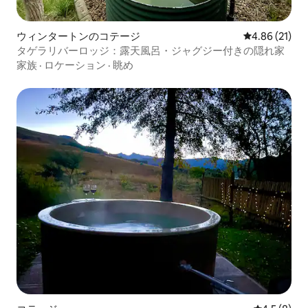
ウィンタートンのコテージ
レビュー21件
4.86 (21)
タゲラリバーロッジ：露天風呂・ジャグジー付きの隠れ家
家族
·
ロケーション
·
眺め