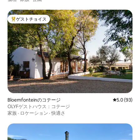
ゲストチョイス
大好評のゲストチョイスです。
Bloemfonteinのコテージ
レビュー93
5.0 (93)
OLYFゲストハウス：コテージ
家族
·
ロケーション
·
快適さ