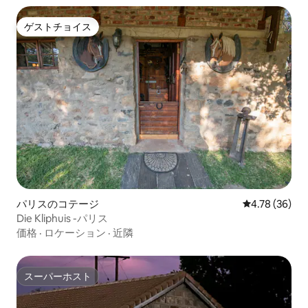
ゲストチョイス
ゲストチョイス
パリスのコテージ
レビュー36件
4.78 (36)
Die Kliphuis -パリス
価格
·
ロケーション
·
近隣
スーパーホスト
スーパーホスト