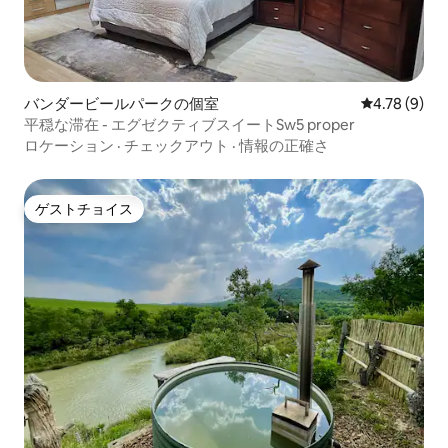
バンダービールパークの個室
レビュー9件
4.78 (9)
平穏な滞在 - エグゼクティブスイートSw5 proper
ロケーション
·
チェックアウト
·
情報の正確さ
ゲストチョイス
ゲストチョイス