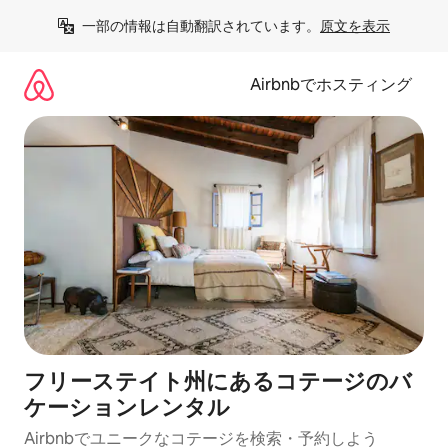
コ
一部の情報は自動翻訳されています。
原文を表示
ン
テ
ン
Airbnbでホスティング
ツ
に
ス
キ
ッ
プ
フリーステイト州にあるコテージのバ
ケーションレンタル
Airbnbでユニークなコテージを検索・予約しよう