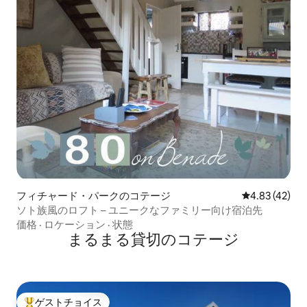
フィチャード・パークのコテージ
レビュー42件
4.83 (42)
ソト族風のロフト – ユニークなファミリー向け宿泊先
価格
·
ロケーション
·
状態
まるまる貸切のコテージ
ゲストチョイス