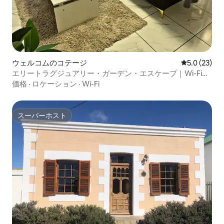
ウェルコムのコテージ
レビュー23
5.0 (23)
エリートラグジュアリー・ガーデン・エスケープ｜Wi-Fiと
駐車場完備、ウェルカム
価格
·
ロケーション
·
Wi-Fi
スーパーホスト
スーパーホスト