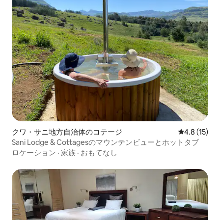
クワ・サニ地方自治体のコテージ
レビュー15
4.8 (15)
Sani Lodge & Cottagesのマウンテンビューとホットタブ
ロケーション
·
家族
·
おもてなし