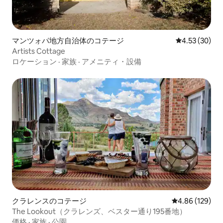
マンツォパ地方自治体のコテージ
レビュー30件
4.53 (30)
Artists Cottage
ロケーション
·
家族
·
アメニティ・設備
クラレンスのコテージ
レビュー129件
4.86 (129)
The Lookout（クラレンズ、ベスター通り195番地）
価格
·
家族
·
公園