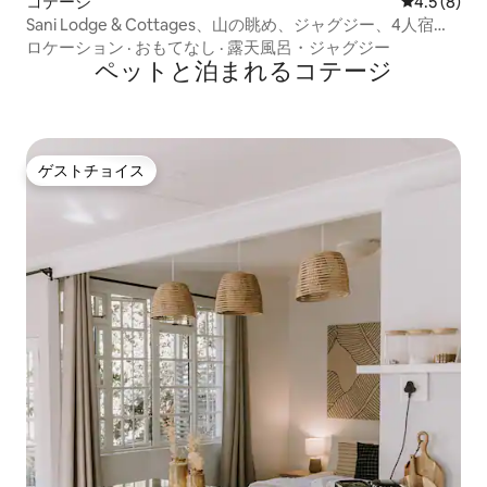
コテージ
レビュー8
4.5 (8)
Sani Lodge & Cottages、山の眺め、ジャグジー、4人宿泊
可能
ロケーション
·
おもてなし
·
露天風呂・ジャグジー
ペットと泊まれるコテージ
ゲストチョイス
ゲストチョイス