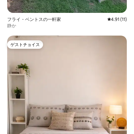
フライ・ベントスの一軒家
レビュー11件
4.91 (11)
静か
ゲストチョイス
ゲストチョイス