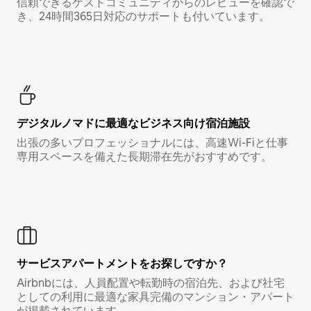
信頼できるゲストコミュニティからのレビューを確認で
き、24時間365日対応のサポートも付いています。
デジタルノマド⁠に最⁠適⁠なビ⁠ジ⁠ネ⁠ス⁠向⁠け宿⁠泊⁠施⁠設
出張の多いプロフェッショナルには、高速Wi-Fiと仕事
専用スペースを備えた長期滞在先がおすすめです。
サービスアパートメントをお探しですか？
Airbnbには、人員配置や転勤時の宿泊先、および社宅
としての利用に最適な家具完備のマンション・アパート
が掲載されています。