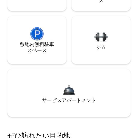
ス
敷地内無料駐⁠車
ジム
ス⁠ペ⁠ー⁠ス
サービスアパートメント
ぜひ訪⁠れ⁠た⁠い目⁠的⁠地