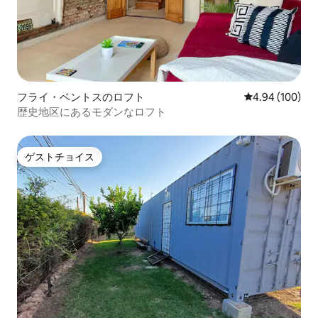
フライ・ベントスのロフト
レビュー100件
4.94 (100)
歴史地区にあるモダンなロフト
ゲストチョイス
ゲストチョイス