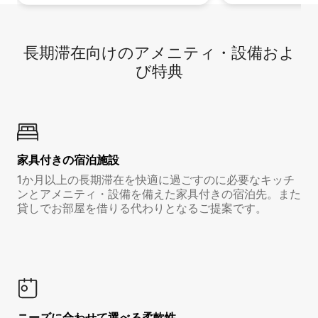
長期滞在向け⁠のア⁠メ⁠ニ⁠テ⁠ィ⁠・設⁠備⁠およ
び特⁠典
家具付き⁠の宿⁠泊⁠施⁠設
1か月以上の長期滞在を快適に過ごすのに必要なキッチ
ンとアメニティ・設備を備えた家具付きの宿泊先。また
貸しでお部屋を借りる代わりとなるご提案です。
ニーズに合わせて選べる柔軟性