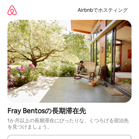
コ
ン
Airbnbでホスティング
テ
ン
ツ
に
ス
キ
ッ
プ
Fray Bentosの長期滞在先
1か月以上の長期滞在にぴったりな、くつろげる宿泊先
を見つけましょう。