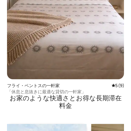
フライ・ベントスの一軒家
レビュー
5 (9)
「休息と息抜きに最適な貸切の一軒家」
お家のような快⁠適⁠さ⁠とお⁠得⁠な長⁠期⁠滞⁠在
料⁠金