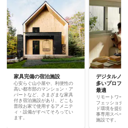
家具完備の宿⁠泊⁠施⁠設
デジタルノマド
多⁠いプ⁠ロ⁠フ⁠ェ⁠
心安らぐ山小屋や、利便性の
高い都市部のマンション・ア
最⁠適
パートなど、さまざまな家具
リモートワーク
付き宿泊施設があり、どこも
フェッショナル
普段お家で使用するアメニテ
ド環境を提供する
ィ・設備がすべてそろってい
事専用スペース
ます。
施設です。