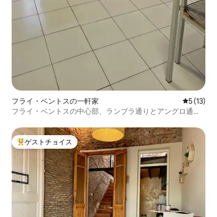
フライ・ベントスの一軒家
レビュー1
5 (13)
フライ・ベントスの中心部、ランブラ通りとアングロ通り
まで徒歩圏内
ゲストチョイス
大好評のゲストチョイスです。