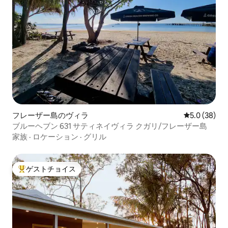
フレーザー島のヴィラ
レビュー38
5.0 (38)
ブルーヘブン 631 サティネイヴィラ クガリ/フレーザー島
家族
·
ロケーション
·
グリル
ゲストチョイス
大好評のゲストチョイスです。