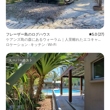
フレーザー島のログハウス
レビュー27
5.0 (27)
ケアンズ島の森にあるウォーラム｜人里離れたエコキャビ
ン
ロケーション
·
キッチン
·
Wi-Fi
スーパーホスト
スーパーホスト