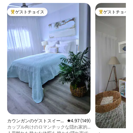
ゲストチョイス
ゲストチョイス
大好評のゲストチョイスです。
大好評のゲストチ
カウンガンのゲストスイー
レビュー149件、5つ星中4.97
4.97 (149)
ト
カップル向けのロマンチックな隠れ家的
宿泊先／セルフチェックイン。