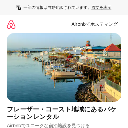
コ
一部の情報は自動翻訳されています。
原文を表示
ン
テ
ン
Airbnbでホスティング
ツ
に
ス
キ
ッ
プ
フレーザー・コースト地域にあるバケ
ーションレンタル
Airbnbでユニークな宿泊施設を見つける