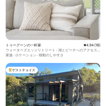
トゥーグーンの一軒家
レビュー18件
4.94 (18)
ウォーターズエッジリトリート - 湖とビーチへのアクセス +
ファイヤーピット
家族
·
ロケーション
·
移動のしやすさ
ゲストチョイス
大好評のゲストチョイスです。