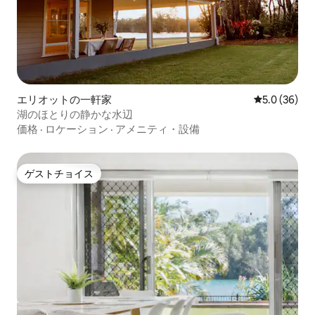
エリオットの一軒家
レビュー36
5.0 (36)
湖のほとりの静かな水辺
価格
·
ロケーション
·
アメニティ・設備
ゲストチョイス
ゲストチョイス