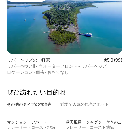
大好評のゲストチョイスです。
リバーヘッズの一軒家
レビュー99
5.0 (99)
リバーハウスII - ウォーターフロント - リバーヘッズ
ロケーション
·
価格
·
おもてなし
ぜひ訪⁠れ⁠た⁠い目⁠的⁠地
その他のタ⁠イ⁠プ⁠の宿⁠泊⁠先
近場で人気の観光スポット
マンション・アパート
露天風呂・ジャグジー付きの宿泊施設
フレーザー・コースト地域
フレーザー・コースト地域