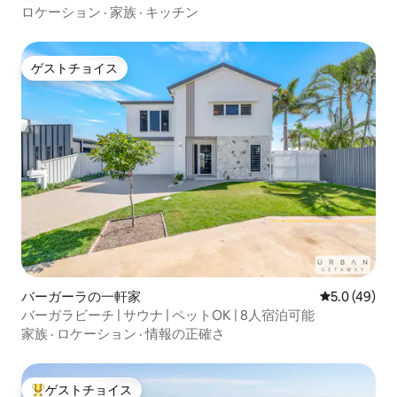
ムビーチ
ロケーション
·
家族
·
キッチン
ゲストチョイス
ゲストチョイス
バーガーラの一軒家
レビュー49
5.0 (49)
バーガラビーチ | サウナ | ペットOK | 8人宿泊可能
家族
·
ロケーション
·
情報の正確さ
ゲストチョイス