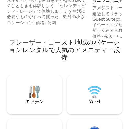
人里離れた静かな休暇を 静かな隠れ家で
ブーノールーのゲ
のひとときを体験しよう 「セレンディピ
ート
アメジストコーブ
ティ・レーン」で体験しましょう 生活に
グゼクティブステ
逃避してリラックス！ Amethyst
必要なものがすべて揃った、郊外の小さ
Guest Suite
な空間。専用の木製通路の入り口の外に
ロケーション
·
価格
·
公園
イベートエグゼク
駐車でき、セルフチェックインです。 シ
新しく建てられた
ョッピングセンター／遊歩道まで2キロで
れた家に隣接して
価格
·
家族
·
チェッ
す。快適なクイーンサイズベッド。Roku
フレーザー・コースト地域のバケーシ
台所とバスルーム
スマートテレビ。 ダブル洗面化粧台付き
設備があります。
ョンレンタルで人気のアメニティ・設
のバスルーム、キッチネット、おしゃれ
レートの景色と音
なバーベキューグリルをお楽しみいただ
備
'Gari（フレー
けます。 コーヒーステーションには、さ
きます。このユニ
まざまなコーヒーや紅茶が用意されてい
の音や鳥のさえず
ます。ジャグジーは温水で、 貸切でご利
き、穏やかに目覚
用いただけます。 BWS、パン屋、精肉
専用の電動ゲート
店、IGAまで徒歩3分です。 申し訳ありま
物を取り出してリ
せんが、お子様向けの設備はありませ
い。
ん。
キッチン
Wi-Fi