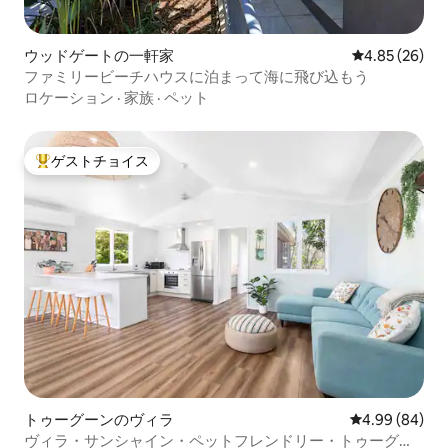
ウッドゲートの一軒家
レビュー26件
4.85 (26)
ファミリービーチハウスに泊まって海に飛び込もう
ロケーション
·
家族
·
ペット
ゲストチョイス
大好評のゲストチョイスです。
トゥーグーンのヴィラ
レビュー84件
4.99 (84)
ヴィラ・サンシャイン・ペットフレンドリー・トゥーグー